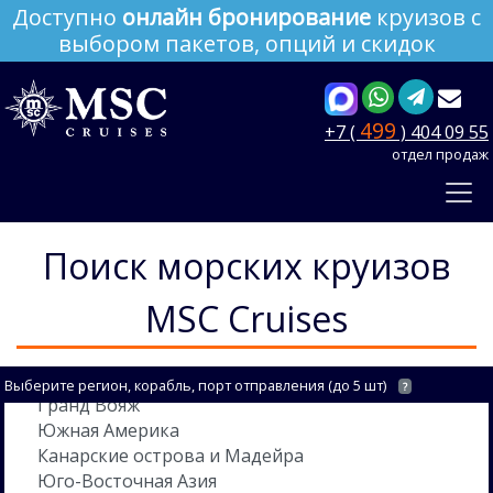
Доступно
онлайн бронирование
круизов с
выбором пакетов, опций и скидок
499
+7 (
) 404 09 55
отдел продаж
Поиск морских круизов
MSC Cruises
Выберите регион, корабль, порт отправления (до 5 шт)
?