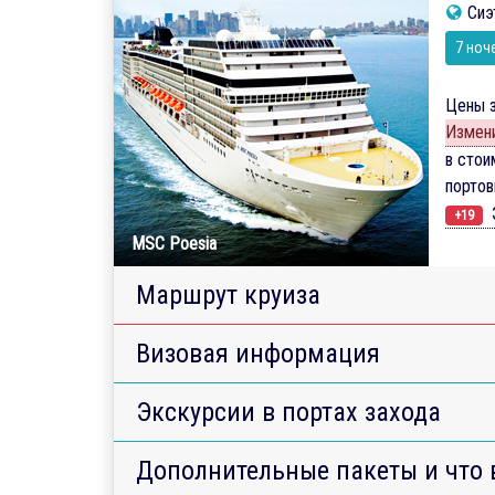
Сиэ
7 ноч
Цены з
Измени
в стои
порто
Э
+19
MSC Poesia
Маршрут круиза
Визовая информация
Экскурсии в портах захода
Дополнительные пакеты и что 