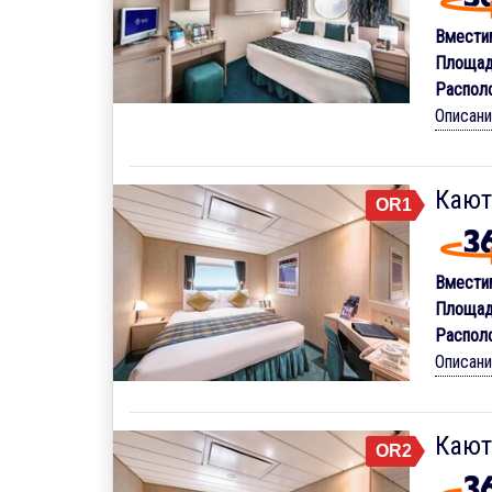
Вмести
Площад
Распол
Описан
Кают
OR1
Вмести
Площад
Распол
Описан
Кают
OR2