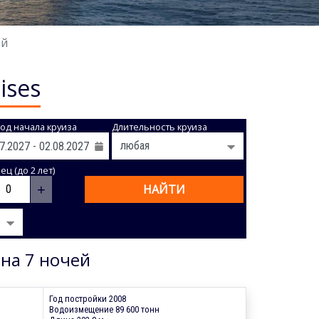
ей
ises
од начала круиза
Длительность круиза
ц (до 2 лет)
+
НАЙТИ
 на 7 ночей
Год постройки 2008
Водоизмещение 89 600 тонн