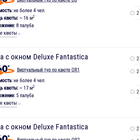
мость:
не более 4 чел.
2
2
ь каюты:
~ 16 м
ожение:
8 палуба
ие каюты
а с окном Deluxe Fantastica
2
Виртуальный тур по каюте OR1
2
мость:
не более 4 чел.
2
ь каюты:
~ 17 м
2
ожение:
5 палуба
ие каюты
а с окном Deluxe Fantastica
2
Виртуальный тур по каюте OR2