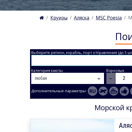
Круизы
Аляска
MSC Poesia
М
Пои
Выберите регион, корабль, порт отправления (до 5 шт
Категория каюты
Взрослых
−
Дополнительные параметры:
Морской кр
Аляс