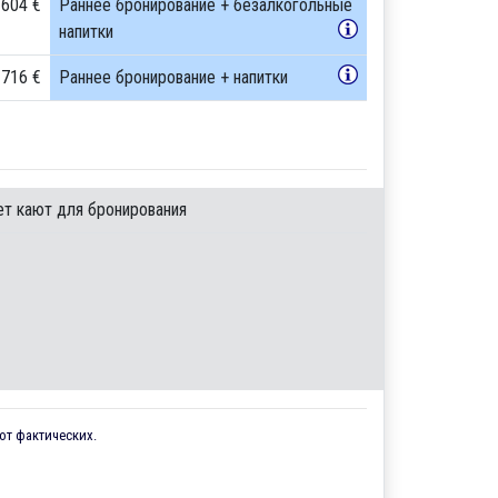
 604 €
Раннее бронирование + безалкогольные
напитки
 716 €
Раннее бронирование + напитки
ет кают для бронирования
от фактических.