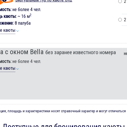
2
мость:
не более 4 чел.
2
ь каюты:
~ 16 м
2
ожение:
8 палуба
ие каюты
а с окном Bella
без заранее известного номера
н
мость:
не более 4 чел.
ие каюты
ия, площадь и характеристики носят справочный характер и могут отличаться 
Доступные для бронирования каюты