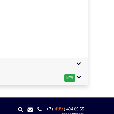
NEW
499
+7 (
) 404 09 55
отдел продаж