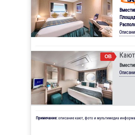
Вмести
Площад
Распол
Описан
Кают
OB
Вмести
Описан
Примечание:
описание кают, фото и мультимедиа информац