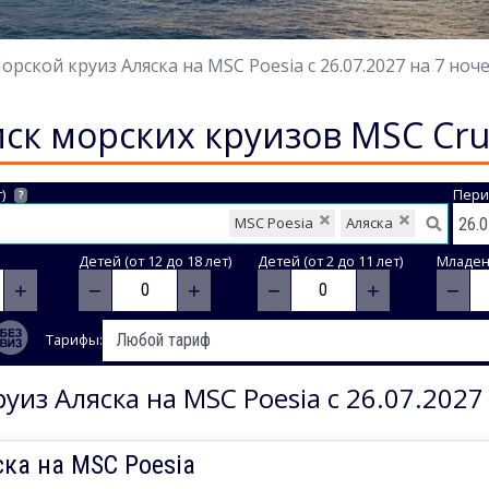
орской круиз Аляска на MSC Poesia с 26.07.2027 на 7 ноч
ск морских круизов MSC Cru
)
Пери
?
MSC Poesia
Аляска
Детей (от 12 до 18 лет)
Детей (от 2 до 11 лет)
Младене
+
−
+
−
+
−
Тарифы:
уиз Аляска на MSC Poesia с 26.07.2027
ка на MSC Poesia