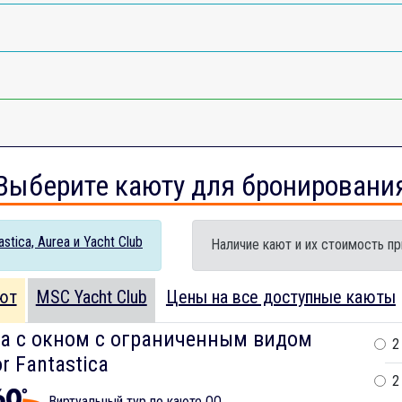
Выберите каюту для бронировани
tica, Aurea и Yacht Club
Наличие кают и их стоимость пр
ют
MSC Yacht Club
Цены на все доступные каюты
а с окном с ограниченным видом
2
r Fantastica
2
Виртуальный тур по каюте OO