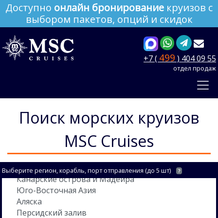
Доступно
онлайн бронирование
круизов с
выбором пакетов, опций и скидок
499
+7 (
) 404 09 55
отдел продаж
Поиск морских круизов
MSC Cruises
Выберите регион, корабль, порт отправления (до 5 шт)
?