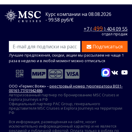
Курс компании на 08.08.2026
- 99.58 руб/€
499
+7 (
) 404 09 55
отдел продаж
Подписаться
Лучшие предложения, скидки, акции мы рассылаем не чаще 1
раза в неделю и в любой момент можно отписаться
ООО «Гермес Вояж» –
реестровый номер туроператора В031-
00161-77/01942486
Авторизованный партнер по бронированию MSC Cruises и
Explora Journeys в РФ
Официальный партнер PAC Group, генерального
представителя MSC Cruises и Explora Journeys на территории
РФ
Вся информация, размещённая на сайте, носит
исключительно информационный характер и не является
рекламой и публичной офертой. Оплата только в рублях по