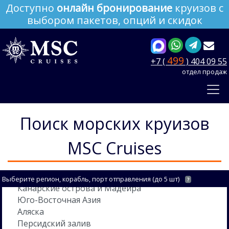
Доступно
онлайн бронирование
круизов с
выбором пакетов, опций и скидок
499
+7 (
) 404 09 55
отдел продаж
Поиск морских круизов
MSC Cruises
Выберите регион, корабль, порт отправления (до 5 шт)
?