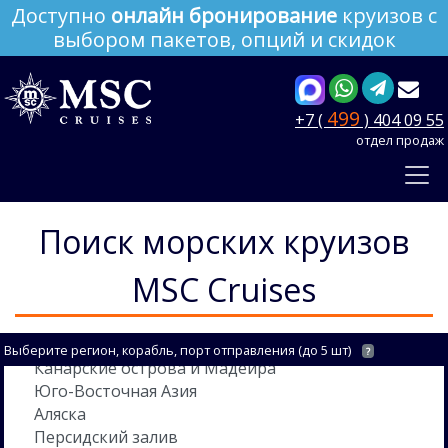
Доступно
онлайн бронирование
круизов с
выбором пакетов, опций и скидок
499
+7 (
) 404 09 55
отдел продаж
Поиск морских круизов
MSC Cruises
Выберите регион, корабль, порт отправления (до 5 шт)
?