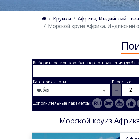
Круизы
Африка, Индийский оке
Морской круиз Африка, Индийский ок
Пои
Выберите регион, корабль, порт отправления (до 5 шт
Категория каюты
Взрослых
−
Дополнительные параметры:
Морской круиз Африка