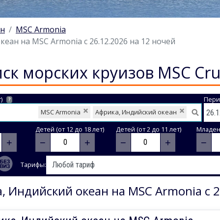
ан
MSC Armonia
еан на MSC Armonia с 26.12.2026 на 12 ночей
ск морских круизов MSC Cru
)
Пери
?
MSC Armonia
Африка, Индийский океан
Детей (от 12 до 18 лет)
Детей (от 2 до 11 лет)
Младене
+
−
+
−
+
−
Тарифы:
, Индийский океан на MSC Armonia с 2