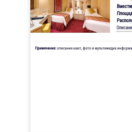
Вмести
Площад
Распол
Описан
Примечание:
описание кают, фото и мультимедиа информац