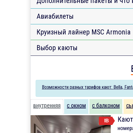
Дополнительные пакеты и что 
Авиабилеты
Круизный лайнер MSC Armonia
Выбор каюты
Возможности разных тарифов кают: Bella, Fantas
внутренняя
с окном
с балконом
сь
Кают
IB
номер