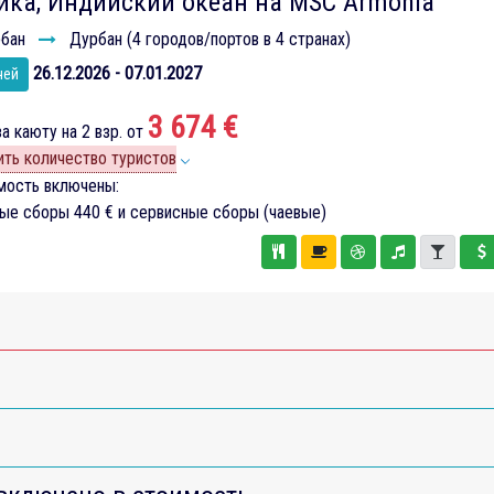
ика, Индийский океан на MSC Armonia
бан
Дурбан (4 городов/портов в 4 странах)
26.12.2026 - 07.01.2027
чей
3 674 €
а каюту на 2 взр. от
ть количество туристов
мость включены:
вые сборы
440 €
и сервисные сборы (чаевые)