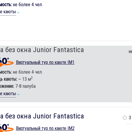
мость:
не более 4 чел.
ие каюты
а без окна Junior Fantastica
н
Виртуальный тур по каюте IM1
мость:
не более 4 чел.
2
ь каюты:
~ 13 м
ожение:
7-8 палуба
ие каюты
а без окна Junior Fantastica
3
Виртуальный тур по каюте IM2