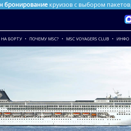
н бронирование
круизов с выбором пакетов,
НА БОРТУ
ПОЧЕМУ MSC?
MSC VOYAGERS CLUB
ИНФО