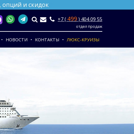
 опций и скидок
499
+7 (
) 404 09 55
отдел продаж
НОВОСТИ
КОНТАКТЫ
ЛЮКС-КРУИЗЫ