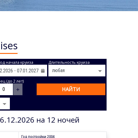
ises
од начала круиза
Длительность круиза
ц (до 2 лет)
+
НАЙТИ
6.12.2026 на 12 ночей
Год постройки 2004