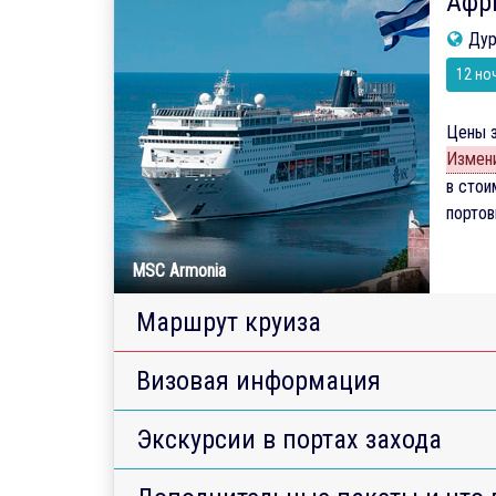
Афр
Дур
12 но
Цены з
Измени
в стои
порто
MSC Armonia
Маршрут круиза
Визовая информация
Экскурсии в портах захода