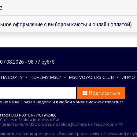
е
ьное оформление с выбором каюты и онлайн оплатой)
7.08.2026 - 98.77 руб/€
НА БОРТУ
ПОЧЕМУ MSC?
MSC VOYAGERS CLUB
ИНФО
Подписаться
м не чаще 1 раза в неделю и в любой момент можно отписаться
тора В031-00161-77/01942486
uises и Explora Journeys в РФ
едставителя MSC Cruises и Explora Journeys на территории РФ
ключительно информационный характер и не является рекламой и публ