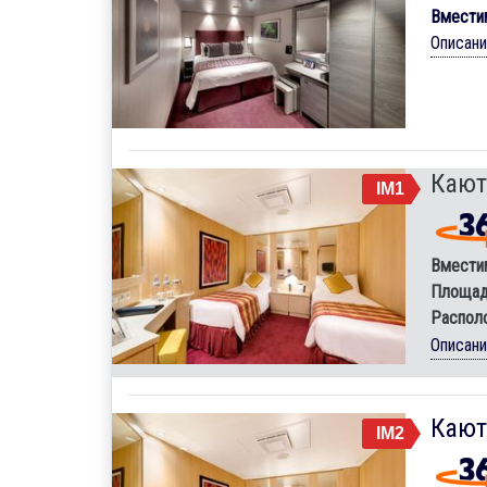
Вмести
Описан
Кают
IM1
Вмести
Площад
Распол
Описан
Кают
IM2