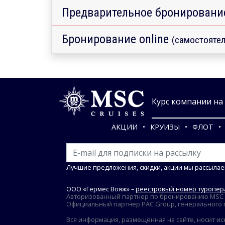
Предварительное бронировани
Бронирование online
(самостоятел
Курс компании на 0
АКЦИИ
КРУИЗЫ
ФЛОТ
Лучшие предложения, скидки, акции мы рассылае
ООО «Гермес Вояж» –
реестровый номер туропера
Авторизованный партнер по бронированию MSC Cr
Официальный партнер PAC Group, генерального пр
Вся информация, размещённая на сайте, носит ис