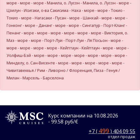
море - море - море - Манила, о. Лусон - Манила, о. Лусон - море -
Цзилун - Исигаки, о-ва Сакисима - Наха - море - море - Токио -
Токио - море - Нагасаки - Пусан - море - Шанхай - море - море -
Гонконг - море - Дананг - море - море - Сингапур - Порт-Кланг -
Пенанг - море - море - море - море - море - море - Виктория, о.
Маэ - море - море - Порт-Луи - Порт-Луи - Ля Посьон - море -
море - море - море - море - Кейптаун - Кейптаун - море - море -
Уолфиш-Бэй - море - море - море - море - море - море - море -
Минделу, о. Сан-Висенте - море - море - море - море - море -
Чивитавеккья / Рим - Ливорно / Флоренция, Пиза - Генуя /
Милан - Марсель - Барселона
Курс компании на 10.08.2026
- 99.58 руб/€
499
+7 (
) 404 09 55
отдел продаж