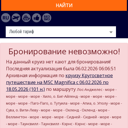
НАЙТИ
Бронирование невозможно!
На данный круиз нет кают для бронирования!
Последняя актуализация была 06.02.2026 06:06:51
Архивная информация по
круизу Кругосветное
путешествие на MSC Magnifica c 06.02.2026 по
18.05.2026 (101 н.)
по маршруту
Лос-Анджелес - море -
море - море - море - Хило, о. Биг-Айленд - море - море - море -
море - море - Паго-Паго, о. Тутуила - море - Апиа, о. Уполу - море -
Сува, о. Вити-Леву - море - море - Окленд - Окленд - море -
Веллингтон - море - море - море - Сидней - Сидней - море - море
- море - Таунсвилл - Таунсвилл - Кэрнс - Кэрнс - море - море -