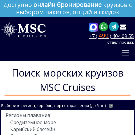
Доступно
онлайн бронирование
круизов с
выбором пакетов, опций и скидок
499
+7 (
) 404 09 55
отдел продаж
Поиск морских круизов
MSC Cruises
Выберите регион, корабль, порт отправления (до 5 шт)
?