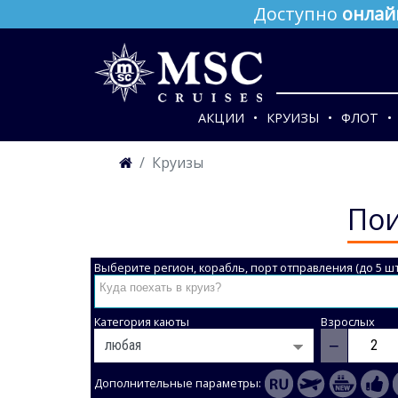
Доступно
онлай
АКЦИИ
КРУИЗЫ
ФЛОТ
Круизы
Пои
Выберите регион, корабль, порт отправления (до 5 шт
Категория каюты
Взрослых
−
Дополнительные параметры: