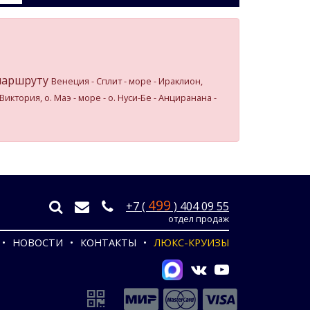
маршруту
Венеция - Сплит - море - Ираклион,
Виктория, о. Маэ - море - о. Нуси-Бе - Анциранана -
499
+7 (
) 404 09 55
отдел продаж
НОВОСТИ
КОНТАКТЫ
ЛЮКС-КРУИЗЫ