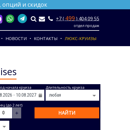
 опций и скидок
499
+7 (
) 404 09 55
отдел продаж
НОВОСТИ
КОНТАКТЫ
ЛЮКС-КРУИЗЫ
ises
од начала круиза
Длительность круиза
ц (до 2 лет)
+
НАЙТИ