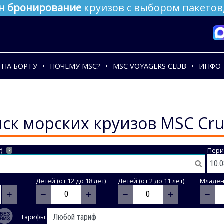
н бронирование
круизов с выбором пакетов,
НА БОРТУ
ПОЧЕМУ MSC?
MSC VOYAGERS CLUB
ИНФО
ск морских круизов MSC Cru
)
Пери
?
Детей (от 12 до 18 лет)
Детей (от 2 до 11 лет)
Младене
+
−
+
−
+
−
Тарифы: