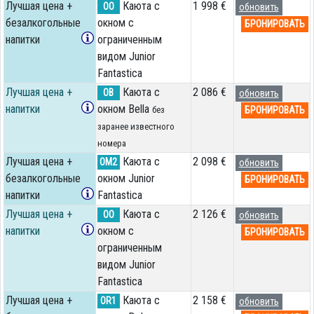
Лучшая цена +
Каюта с
1 998 €
OO
обновить
безалкогольные
окном с
БРОНИРОВАТЬ
напитки
ограниченным
видом Junior
Fantastica
Лучшая цена +
Каюта с
2 086 €
OB
обновить
напитки
окном Bella
БРОНИРОВАТЬ
без
заранее известного
номера
Лучшая цена +
Каюта с
2 098 €
OM2
обновить
безалкогольные
окном Junior
БРОНИРОВАТЬ
напитки
Fantastica
Лучшая цена +
Каюта с
2 126 €
OO
обновить
напитки
окном с
БРОНИРОВАТЬ
ограниченным
видом Junior
Fantastica
Лучшая цена +
Каюта с
2 158 €
OR1
обновить