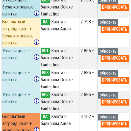
BR3
обновить
безалкогольные
балконом Deluxe
БРОНИРОВАТЬ
напитки
Fantastica
Бесплатный
Каюта с
2 798 €
BA
обновить
апгрейд кают +
балконом Aurea
БРОНИРОВАТЬ
безалкогольные
напитки
Лучшая цена +
Каюта с
2 866 €
BR1
обновить
напитки
балконом Deluxe
БРОНИРОВАТЬ
Fantastica
Лучшая цена +
Каюта с
2 886 €
BR3
обновить
напитки
балконом Deluxe
БРОНИРОВАТЬ
Fantastica
Лучшая цена +
Каюта с
2 886 €
BR2
обновить
напитки
балконом Deluxe
БРОНИРОВАТЬ
Fantastica
Бесплатный
Каюта с
3 102 €
BA
обновить
апгрейд кают +
балконом Aurea
БРОНИРОВАТЬ
Premium Drinks