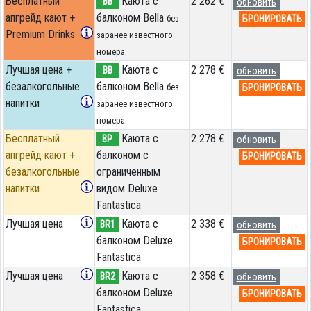
Бесплатный
Каюта с
2 262 €
BB
обновить
апгрейд кают +
балконом Bella
БРОНИРОВАТЬ
без
Premium Drinks
заранее известного
номера
Лучшая цена +
Каюта с
2 278 €
BB
обновить
безалкогольные
балконом Bella
БРОНИРОВАТЬ
без
напитки
заранее известного
номера
Бесплатный
Каюта с
2 278 €
BP
обновить
апгрейд кают +
балконом c
БРОНИРОВАТЬ
безалкогольные
ограниченным
напитки
видом Deluxe
Fantastica
Лучшая цена
Каюта с
2 338 €
BR1
обновить
балконом Deluxe
БРОНИРОВАТЬ
Fantastica
Лучшая цена
Каюта с
2 358 €
BR2
обновить
балконом Deluxe
БРОНИРОВАТЬ
Fantastica