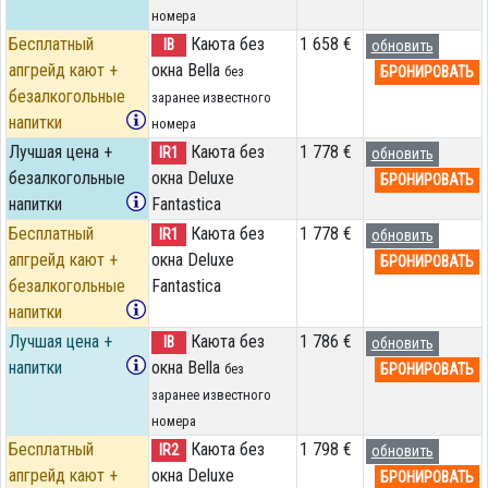
номера
Бесплатный
Каюта без
1 658 €
IB
обновить
апгрейд кают +
окна Bella
БРОНИРОВАТЬ
без
безалкогольные
заранее известного
напитки
номера
Лучшая цена +
Каюта без
1 778 €
IR1
обновить
безалкогольные
окна Deluxe
БРОНИРОВАТЬ
напитки
Fantastica
Бесплатный
Каюта без
1 778 €
IR1
обновить
апгрейд кают +
окна Deluxe
БРОНИРОВАТЬ
безалкогольные
Fantastica
напитки
Лучшая цена +
Каюта без
1 786 €
IB
обновить
напитки
окна Bella
БРОНИРОВАТЬ
без
заранее известного
номера
Бесплатный
Каюта без
1 798 €
IR2
обновить
апгрейд кают +
окна Deluxe
БРОНИРОВАТЬ