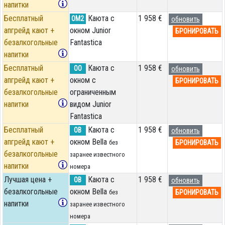
напитки
Бесплатный
Каюта с
1 958 €
OM2
обновить
апгрейд кают +
окном Junior
БРОНИРОВАТЬ
безалкогольные
Fantastica
напитки
Бесплатный
Каюта с
1 958 €
OO
обновить
апгрейд кают +
окном с
БРОНИРОВАТЬ
безалкогольные
ограниченным
напитки
видом Junior
Fantastica
Бесплатный
Каюта с
1 958 €
OB
обновить
апгрейд кают +
окном Bella
БРОНИРОВАТЬ
без
безалкогольные
заранее известного
напитки
номера
Лучшая цена +
Каюта с
1 958 €
OB
обновить
безалкогольные
окном Bella
БРОНИРОВАТЬ
без
напитки
заранее известного
номера