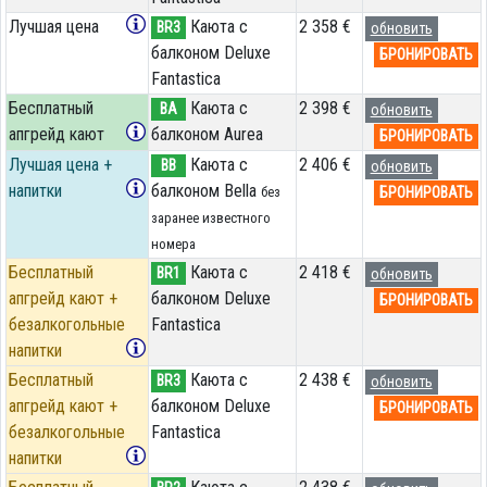
Лучшая цена
Каюта с
2 358 €
BR3
обновить
балконом Deluxe
БРОНИРОВАТЬ
Fantastica
Бесплатный
Каюта с
2 398 €
BA
обновить
апгрейд кают
балконом Aurea
БРОНИРОВАТЬ
Лучшая цена +
Каюта с
2 406 €
BB
обновить
напитки
балконом Bella
БРОНИРОВАТЬ
без
заранее известного
номера
Бесплатный
Каюта с
2 418 €
BR1
обновить
апгрейд кают +
балконом Deluxe
БРОНИРОВАТЬ
безалкогольные
Fantastica
напитки
Бесплатный
Каюта с
2 438 €
BR3
обновить
апгрейд кают +
балконом Deluxe
БРОНИРОВАТЬ
безалкогольные
Fantastica
напитки