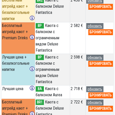
Бесплатный
Каюта с
2 438 €
BR2
обновить
апгрейд кают +
балконом Deluxe
БРОНИРОВАТЬ
безалкогольные
Fantastica
напитки
Бесплатный
Каюта с
2 582 €
BP
обновить
апгрейд кают +
балконом c
БРОНИРОВАТЬ
Premium Drinks
ограниченным
видом Deluxe
Fantastica
Лучшая цена +
Каюта с
2 598 €
BP
обновить
безалкогольные
балконом c
БРОНИРОВАТЬ
напитки
ограниченным
видом Deluxe
Fantastica
Лучшая цена
Каюта с
2 718 €
BA
обновить
балконом Aurea
БРОНИРОВАТЬ
Бесплатный
Каюта с
2 722 €
BR1
обновить
апгрейд кают +
балконом Deluxe
БРОНИРОВАТЬ
Premium Drinks
Fantastica