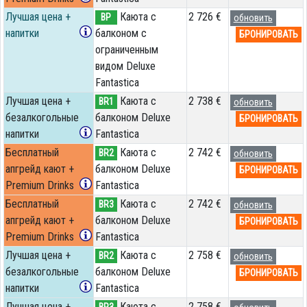
Лучшая цена +
Каюта с
2 726 €
BP
обновить
напитки
балконом c
БРОНИРОВАТЬ
ограниченным
видом Deluxe
Fantastica
Лучшая цена +
Каюта с
2 738 €
BR1
обновить
безалкогольные
балконом Deluxe
БРОНИРОВАТЬ
напитки
Fantastica
Бесплатный
Каюта с
2 742 €
BR2
обновить
апгрейд кают +
балконом Deluxe
БРОНИРОВАТЬ
Premium Drinks
Fantastica
Бесплатный
Каюта с
2 742 €
BR3
обновить
апгрейд кают +
балконом Deluxe
БРОНИРОВАТЬ
Premium Drinks
Fantastica
Лучшая цена +
Каюта с
2 758 €
BR2
обновить
безалкогольные
балконом Deluxe
БРОНИРОВАТЬ
напитки
Fantastica
Лучшая цена +
Каюта с
2 758 €