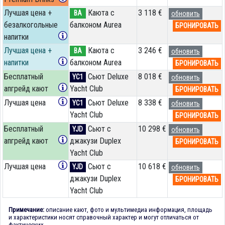
Лучшая цена +
Каюта с
3 118 €
BA
обновить
безалкогольные
балконом Aurea
БРОНИРОВАТЬ
напитки
Лучшая цена +
Каюта с
3 246 €
BA
обновить
напитки
балконом Aurea
БРОНИРОВАТЬ
Бесплатный
Сьют Deluxe
8 018 €
YC1
обновить
апгрейд кают
Yacht Club
БРОНИРОВАТЬ
Лучшая цена
Сьют Deluxe
8 338 €
YC1
обновить
Yacht Club
БРОНИРОВАТЬ
Бесплатный
Сьют с
10 298 €
YJD
обновить
апгрейд кают
джакузи Duplex
БРОНИРОВАТЬ
Yacht Club
Лучшая цена
Сьют с
10 618 €
YJD
обновить
джакузи Duplex
БРОНИРОВАТЬ
Yacht Club
Примечание:
описание кают, фото и мультимедиа информация, площадь
и характеристики носят справочный характер и могут отличаться от
фактических.