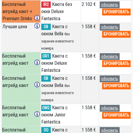
Бесплатный
Каюта без
2 102 €
IR2
обновить
апгрейд кают +
окна Deluxe
БРОНИРОВАТЬ
Premium Drinks
Fantastica
Лучшая цена
Каюта с
1 558 €
OB
обновить
окном Bella
БРОНИРОВАТЬ
без
заранее известного
номера
Бесплатный
Каюта с
1 558 €
OR1
обновить
апгрейд кают
окном Deluxe
БРОНИРОВАТЬ
Fantastica
Бесплатный
Каюта с
1 558 €
OB
обновить
апгрейд кают
окном Bella
БРОНИРОВАТЬ
без
заранее известного
номера
Бесплатный
Каюта с
1 558 €
OM2
обновить
апгрейд кают
окном Junior
БРОНИРОВАТЬ
Fantastica
Бесплатный
Каюта с
1 558 €
OO
обновить