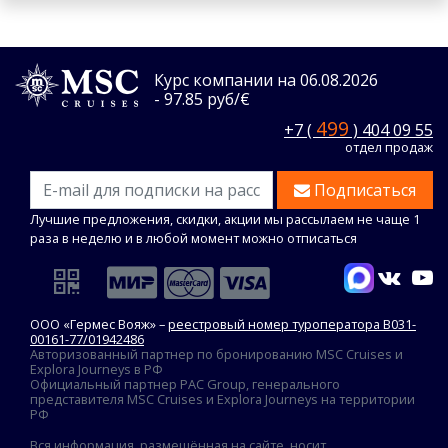
Курс компании на 06.08.2026
- 97.85 руб/€
499
+7 (
) 404 09 55
отдел продаж
Подписаться
Лучшие предложения, скидки, акции мы рассылаем не чаще 1
раза в неделю и в любой момент можно отписаться
ООО «Гермес Вояж» –
реестровый номер туроператора В031-
00161-77/01942486
Авторизованный партнер по бронированию MSC Cruises и
Explora Journeys в РФ
Официальный партнер PAC Group, генерального
представителя MSC Cruises и Explora Journeys на территории
РФ
Вся информация, размещённая на сайте, носит