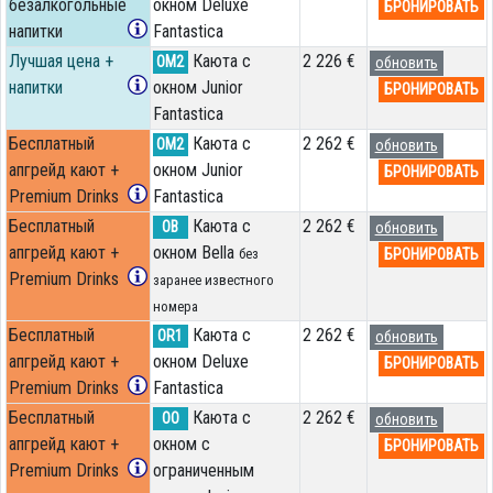
безалкогольные
окном Deluxe
БРОНИРОВАТЬ
напитки
Fantastica
Лучшая цена +
Каюта с
2 226 €
OM2
обновить
напитки
окном Junior
БРОНИРОВАТЬ
Fantastica
Бесплатный
Каюта с
2 262 €
OM2
обновить
апгрейд кают +
окном Junior
БРОНИРОВАТЬ
Premium Drinks
Fantastica
Бесплатный
Каюта с
2 262 €
OB
обновить
апгрейд кают +
окном Bella
БРОНИРОВАТЬ
без
Premium Drinks
заранее известного
номера
Бесплатный
Каюта с
2 262 €
OR1
обновить
апгрейд кают +
окном Deluxe
БРОНИРОВАТЬ
Premium Drinks
Fantastica
Бесплатный
Каюта с
2 262 €
OO
обновить
апгрейд кают +
окном с
БРОНИРОВАТЬ
Premium Drinks
ограниченным