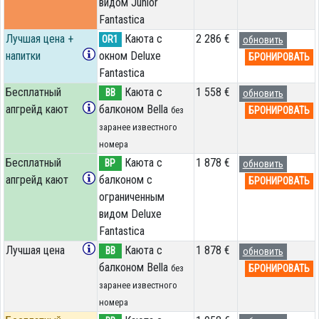
видом Junior
Fantastica
Лучшая цена +
Каюта с
2 286 €
OR1
обновить
напитки
окном Deluxe
БРОНИРОВАТЬ
Fantastica
Бесплатный
Каюта с
1 558 €
BB
обновить
апгрейд кают
балконом Bella
БРОНИРОВАТЬ
без
заранее известного
номера
Бесплатный
Каюта с
1 878 €
BP
обновить
апгрейд кают
балконом c
БРОНИРОВАТЬ
ограниченным
видом Deluxe
Fantastica
Лучшая цена
Каюта с
1 878 €
BB
обновить
балконом Bella
БРОНИРОВАТЬ
без
заранее известного
номера