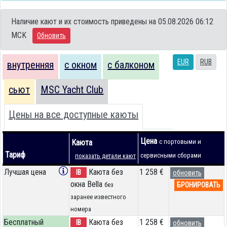
Наличие кают и их стоимость приведены на 05.08.2026 06:12
MCK
Обновить
EUR
RUB
внутренняя
с окном
с балконом
сьют
MSC Yacht Club
Цены на все доступные каюты
Цена
Каюта
с портовыми и
Тариф
сервисными сборами
показать детали кают
Лучшая цена
Каюта без
1 258 €
IB
обновить
окна Bella
БРОНИРОВАТЬ
без
заранее известного
номера
Бесплатный
Каюта без
1 258 €
IB
обновить