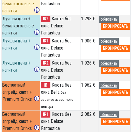
безалкогольные
Fantastica
напитки
Лучшая цена +
Каюта без
1 798 €
IR2
обновить
безалкогольные
окна Deluxe
БРОНИРОВАТЬ
напитки
Fantastica
Лучшая цена +
Каюта без
1 906 €
IR1
обновить
напитки
окна Deluxe
БРОНИРОВАТЬ
Fantastica
Лучшая цена +
Каюта без
1 926 €
IR2
обновить
напитки
окна Deluxe
БРОНИРОВАТЬ
Fantastica
Бесплатный
Каюта без
1 962 €
IB
обновить
апгрейд кают +
окна Bella
БРОНИРОВАТЬ
без
Premium Drinks
заранее известного
номера
Бесплатный
Каюта без
2 082 €
IR1
обновить
апгрейд кают +
окна Deluxe
БРОНИРОВАТЬ
Premium Drinks
Fantastica