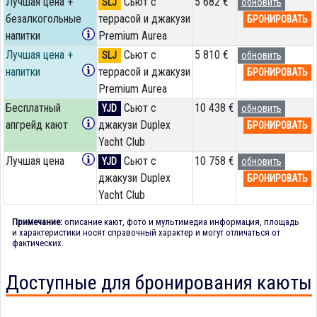
Лучшая цена +
Сьют с
5 682 €
SLJ
обновить
безалкогольные
террасой и джакузи
БРОНИРОВАТЬ
напитки
Premium Aurea
Лучшая цена +
Сьют с
5 810 €
SLJ
обновить
напитки
террасой и джакузи
БРОНИРОВАТЬ
Premium Aurea
Бесплатный
Сьют с
10 438 €
YJD
обновить
апгрейд кают
джакузи Duplex
БРОНИРОВАТЬ
Yacht Club
Лучшая цена
Сьют с
10 758 €
YJD
обновить
джакузи Duplex
БРОНИРОВАТЬ
Yacht Club
Примечание:
описание кают, фото и мультимедиа информация, площадь
и характеристики носят справочный характер и могут отличаться от
фактических.
Доступные для бронирования каюты