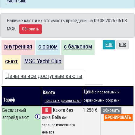
Yacht Club
Наличие кают и их стоимость приведены на 09.08.2026 06:08
MCK
Обновить
EUR
RUB
внутренняя
с окном
с балконом
сьют
MSC Yacht Club
Цены на все доступные каюты
Цена
Каюта
с портовыми и
Тариф
сервисными сборами
показать детали кают
Бесплатный
Каюта без
1 258 €
IB
обновить
апгрейд кают
окна Bella
БРОНИРОВАТЬ
без
заранее известного
номера