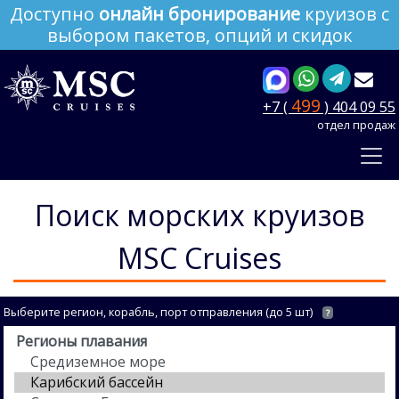
Доступно
онлайн бронирование
круизов с
выбором пакетов, опций и скидок
499
+7 (
) 404 09 55
отдел продаж
Поиск морских круизов
MSC Cruises
Выберите регион, корабль, порт отправления (до 5 шт)
?