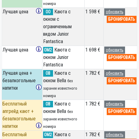
номера
Лучшая цена
Каюта с
1 598 €
OO
обновить
окном с
БРОНИРОВАТЬ
ограниченным
видом Junior
Fantastica
Лучшая цена
Каюта с
1 698 €
OM2
обновить
окном Junior
БРОНИРОВАТЬ
Fantastica
Лучшая цена +
Каюта с
1 782 €
OB
обновить
безалкогольные
окном Bella
БРОНИРОВАТЬ
без
напитки
заранее известного
номера
Бесплатный
Каюта с
1 782 €
OB
обновить
апгрейд кают +
окном Bella
БРОНИРОВАТЬ
без
безалкогольные
заранее известного
напитки
номера
Бесплатный
Каюта с
1 782 €
OM2
обновить