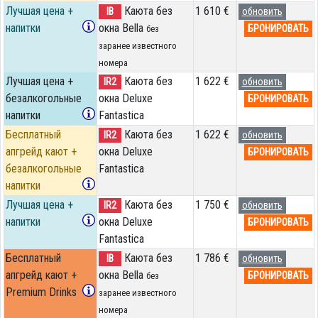
Лучшая цена +
Каюта без
1 610 €
IB
обновить
напитки
окна Bella
БРОНИРОВАТЬ
без
заранее известного
номера
Лучшая цена +
Каюта без
1 622 €
IR2
обновить
безалкогольные
окна Deluxe
БРОНИРОВАТЬ
напитки
Fantastica
Бесплатный
Каюта без
1 622 €
IR2
обновить
апгрейд кают +
окна Deluxe
БРОНИРОВАТЬ
безалкогольные
Fantastica
напитки
Лучшая цена +
Каюта без
1 750 €
IR2
обновить
напитки
окна Deluxe
БРОНИРОВАТЬ
Fantastica
Бесплатный
Каюта без
1 786 €
IB
обновить
апгрейд кают +
окна Bella
БРОНИРОВАТЬ
без
Premium Drinks
заранее известного
номера