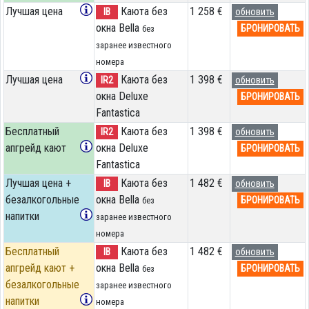
Лучшая цена
Каюта без
1 258 €
IB
обновить
окна Bella
БРОНИРОВАТЬ
без
заранее известного
номера
Лучшая цена
Каюта без
1 398 €
IR2
обновить
окна Deluxe
БРОНИРОВАТЬ
Fantastica
Бесплатный
Каюта без
1 398 €
IR2
обновить
апгрейд кают
окна Deluxe
БРОНИРОВАТЬ
Fantastica
Лучшая цена +
Каюта без
1 482 €
IB
обновить
безалкогольные
окна Bella
БРОНИРОВАТЬ
без
напитки
заранее известного
номера
Бесплатный
Каюта без
1 482 €
IB
обновить
апгрейд кают +
окна Bella
БРОНИРОВАТЬ
без
безалкогольные
заранее известного
напитки
номера