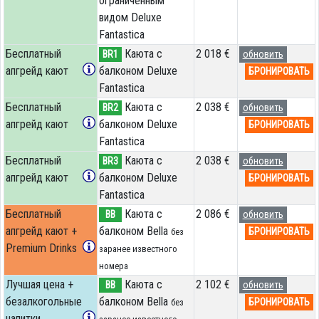
ограниченным
видом Deluxe
Fantastica
Бесплатный
Каюта с
2 018 €
BR1
обновить
апгрейд кают
балконом Deluxe
БРОНИРОВАТЬ
Fantastica
Бесплатный
Каюта с
2 038 €
BR2
обновить
апгрейд кают
балконом Deluxe
БРОНИРОВАТЬ
Fantastica
Бесплатный
Каюта с
2 038 €
BR3
обновить
апгрейд кают
балконом Deluxe
БРОНИРОВАТЬ
Fantastica
Бесплатный
Каюта с
2 086 €
BB
обновить
апгрейд кают +
балконом Bella
БРОНИРОВАТЬ
без
Premium Drinks
заранее известного
номера
Лучшая цена +
Каюта с
2 102 €
BB
обновить
безалкогольные
балконом Bella
БРОНИРОВАТЬ
без
напитки