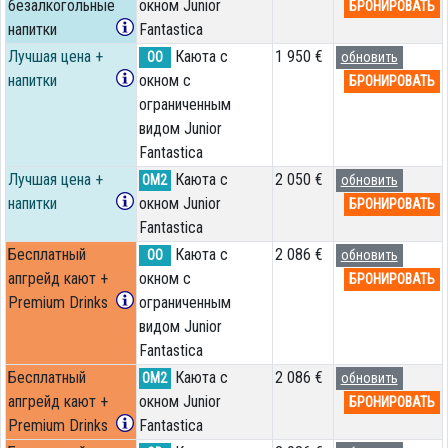
безалкогольные
окном Junior
БРОНИРОВАТЬ
напитки
Fantastica
Лучшая цена +
Каюта с
1 950 €
OO
обновить
напитки
окном с
БРОНИРОВАТЬ
ограниченным
видом Junior
Fantastica
Лучшая цена +
Каюта с
2 050 €
OM2
обновить
напитки
окном Junior
БРОНИРОВАТЬ
Fantastica
Бесплатный
Каюта с
2 086 €
OO
обновить
апгрейд кают +
окном с
БРОНИРОВАТЬ
Premium Drinks
ограниченным
видом Junior
Fantastica
Бесплатный
Каюта с
2 086 €
OM2
обновить
апгрейд кают +
окном Junior
БРОНИРОВАТЬ
Premium Drinks
Fantastica