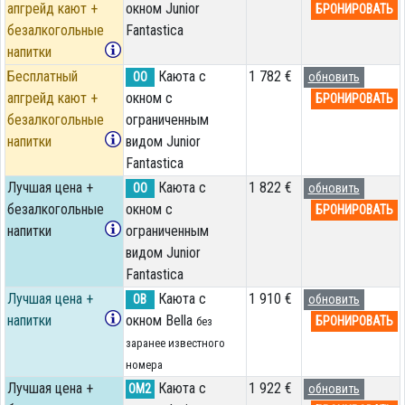
апгрейд кают +
окном Junior
БРОНИРОВАТЬ
безалкогольные
Fantastica
напитки
Бесплатный
Каюта с
1 782 €
OO
обновить
апгрейд кают +
окном с
БРОНИРОВАТЬ
безалкогольные
ограниченным
напитки
видом Junior
Fantastica
Лучшая цена +
Каюта с
1 822 €
OO
обновить
безалкогольные
окном с
БРОНИРОВАТЬ
напитки
ограниченным
видом Junior
Fantastica
Лучшая цена +
Каюта с
1 910 €
OB
обновить
напитки
окном Bella
БРОНИРОВАТЬ
без
заранее известного
номера
Лучшая цена +
Каюта с
1 922 €
OM2
обновить