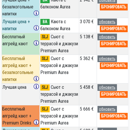
безалкогольные
балконом Aurea
БРОНИРОВАТЬ
напитки
Лучшая цена +
Каюта с
3 070 €
BA
обновить
напитки
балконом Aurea
БРОНИРОВАТЬ
Бесплатный
Сьют с
5 138 €
SLJ
обновить
апгрейд кают
террасой и джакузи
БРОНИРОВАТЬ
Premium Aurea
Бесплатный
Сьют с
5 362 €
SLJ
обновить
апгрейд кают +
террасой и джакузи
БРОНИРОВАТЬ
безалкогольные
Premium Aurea
напитки
Лучшая цена
Сьют с
5 458 €
SLJ
обновить
террасой и джакузи
БРОНИРОВАТЬ
Premium Aurea
Бесплатный
Сьют с
5 666 €
SLJ
обновить
апгрейд кают +
террасой и джакузи
БРОНИРОВАТЬ
Premium Drinks
Premium Aurea