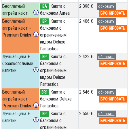
Бесплатный
Каюта с
2 398 €
BA
обновить
апгрейд кают
балконом Aurea
БРОНИРОВАТЬ
Бесплатный
Каюта с
2 406 €
BP
обновить
апгрейд кают +
балконом c
БРОНИРОВАТЬ
Premium Drinks
ограниченным
видом Deluxe
Fantastica
Лучшая цена +
Каюта с
2 422 €
BP
обновить
безалкогольные
балконом c
БРОНИРОВАТЬ
напитки
ограниченным
видом Deluxe
Fantastica
Бесплатный
Каюта с
2 546 €
BR1
обновить
апгрейд кают +
балконом Deluxe
БРОНИРОВАТЬ
Premium Drinks
Fantastica
Лучшая цена +
Каюта с
2 550 €
BP
обновить
напитки
балконом c
БРОНИРОВАТЬ
ограниченным