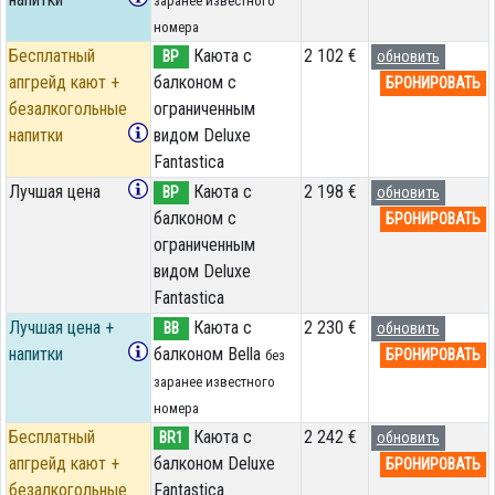
заранее известного
номера
Бесплатный
Каюта с
2 102 €
BP
обновить
апгрейд кают +
балконом c
БРОНИРОВАТЬ
безалкогольные
ограниченным
напитки
видом Deluxe
Fantastica
Лучшая цена
Каюта с
2 198 €
BP
обновить
балконом c
БРОНИРОВАТЬ
ограниченным
видом Deluxe
Fantastica
Лучшая цена +
Каюта с
2 230 €
BB
обновить
напитки
балконом Bella
БРОНИРОВАТЬ
без
заранее известного
номера
Бесплатный
Каюта с
2 242 €
BR1
обновить
апгрейд кают +
балконом Deluxe
БРОНИРОВАТЬ
безалкогольные
Fantastica