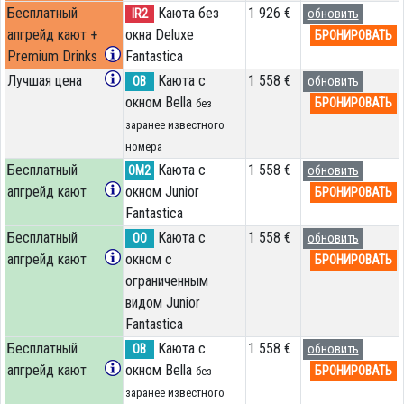
Бесплатный
Каюта без
1 926 €
IR2
обновить
апгрейд кают +
окна Deluxe
БРОНИРОВАТЬ
Premium Drinks
Fantastica
Лучшая цена
Каюта с
1 558 €
OB
обновить
окном Bella
БРОНИРОВАТЬ
без
заранее известного
номера
Бесплатный
Каюта с
1 558 €
OM2
обновить
апгрейд кают
окном Junior
БРОНИРОВАТЬ
Fantastica
Бесплатный
Каюта с
1 558 €
OO
обновить
апгрейд кают
окном с
БРОНИРОВАТЬ
ограниченным
видом Junior
Fantastica
Бесплатный
Каюта с
1 558 €
OB
обновить
апгрейд кают
окном Bella
БРОНИРОВАТЬ
без
заранее известного