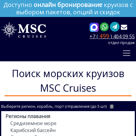
Доступно
онлайн бронирование
круизов с
выбором пакетов, опций и скидок
499
+7 (
) 404 09 55
отдел продаж
Поиск морских круизов
MSC Cruises
Выберите регион, корабль, порт отправления (до 5 шт)
?