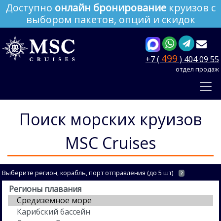
Доступно
онлайн бронирование
круизов с
выбором пакетов, опций и скидок
499
+7 (
) 404 09 55
отдел продаж
Поиск морских круизов
MSC Cruises
Выберите регион, корабль, порт отправления (до 5 шт)
?