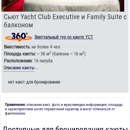
Сьют Yacht Club Executive и Family Suite с
балконом
Виртуальный тур по каюте YCT
Вместимость:
не более 4 чел.
2
2
Площадь каюты:
~ 36 м
(балкона ~ 16 м
)
Расположение:
16 палуба
Описание каюты
нет кают для бронирования
Примечание:
описание кают, фото и мультимедиа информация, площадь
и характеристики носят справочный характер и могут отличаться от
фактических.
Доступные для бронирования каюты