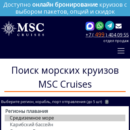
Доступно
онлайн бронирование
круизов с
выбором пакетов, опций и скидок
499
+7 (
) 404 09 55
отдел продаж
Поиск морских круизов
MSC Cruises
Выберите регион, корабль, порт отправления (до 5 шт)
?