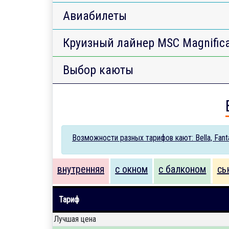
Авиабилеты
Круизный лайнер MSC Magnific
Выбор каюты
Возможности разных тарифов кают: Bella, Fantas
внутренняя
с окном
с балконом
сь
Тариф
Лучшая цена