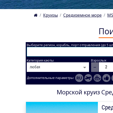
Круизы
Средиземное море
MS
Пои
Выберите регион, корабль, порт отправления (до 5 шт
Категория каюты
Взрослых
−
Дополнительные параметры:
Морской круиз Сре
Сред