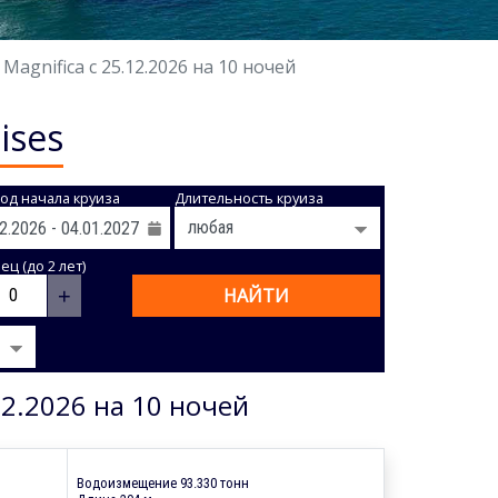
gnifica с 25.12.2026 на 10 ночей
ises
од начала круиза
Длительность круиза
ц (до 2 лет)
+
НАЙТИ
2.2026 на 10 ночей
Водоизмещение 93.330 тонн