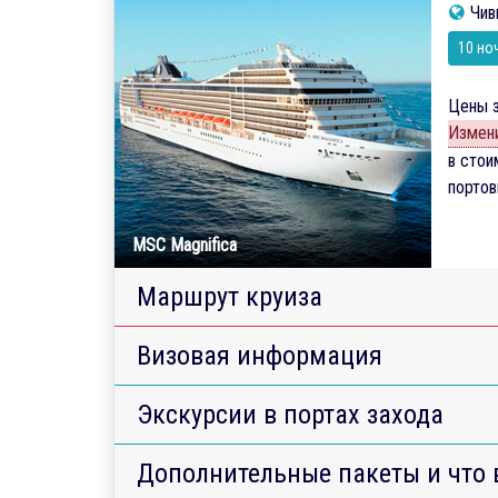
Чив
10 но
Цены з
Измени
в стои
порто
MSC Magnifica
Маршрут круиза
Визовая информация
Экскурсии в портах захода
Дополнительные пакеты и что 