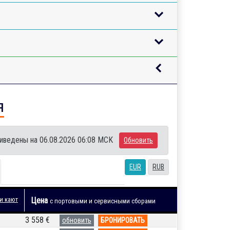
я
иведены на 06.08.2026 06:08 MCK
Обновить
EUR
RUB
и кают
Цена
с портовыми и сервисными сборами
3 558 €
обновить
БРОНИРОВАТЬ