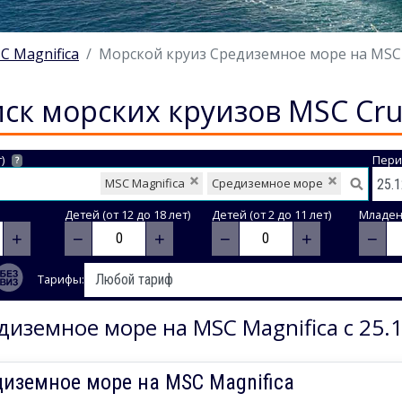
C Magnifica
Морской круиз Средиземное море на MSC Ma
ск морских круизов MSC Cru
)
Пери
?
MSC Magnifica
Средиземное море
Детей (от 12 до 18 лет)
Детей (от 2 до 11 лет)
Младене
+
−
+
−
+
−
Тарифы:
диземное море на MSC Magnifica с 25.1
иземное море на MSC Magnifica