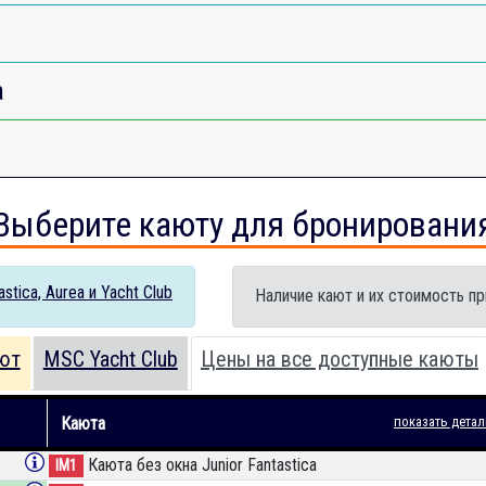
a
Выберите каюту для бронировани
tica, Aurea и Yacht Club
Наличие кают и их стоимость пр
ют
MSC Yacht Club
Цены на все доступные каюты
Каюта
показать детал
Каюта без окна Junior Fantastica
IM1