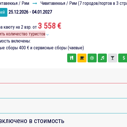
итавеккья / Рим
Чивитавеккья / Рим (7 городов/портов в 3 стр
25.12.2026 - 04.01.2027
чей
3 558 €
а каюту на 2 взр. от
ть количество туристов
мость включены:
вые сборы
400 €
и сервисные сборы (чаевые)
включено в стоимость