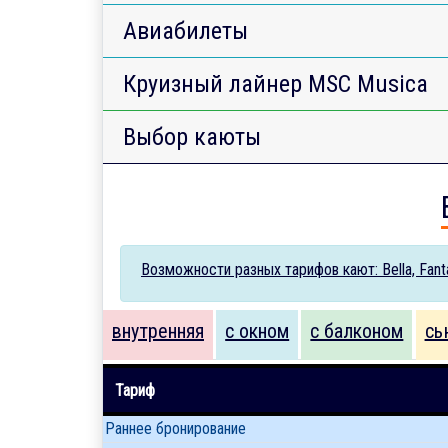
Авиабилеты
Круизный лайнер MSC Musica
Выбор каюты
Возможности разных тарифов кают: Bella, Fantas
внутренняя
с окном
с балконом
сь
Тариф
Раннее бронирование