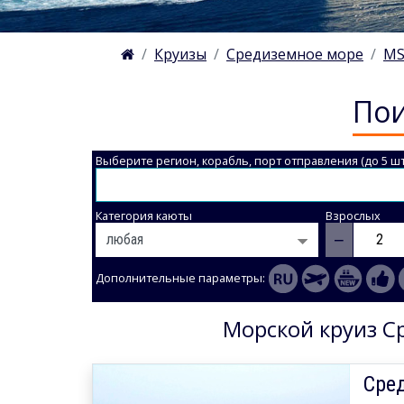
Круизы
Средиземное море
MS
Пои
Выберите регион, корабль, порт отправления (до 5 шт
Категория каюты
Взрослых
−
Дополнительные параметры:
Морской круиз Ср
Сре