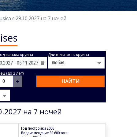
ca с 29.10.2027 на 7 ночей
ises
од начала круиза
Длительность круиза
ц (до 2 лет)
+
НАЙТИ
0.2027 на 7 ночей
Год постройки 2006
Водоизмещение 89 600 тонн