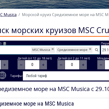
C Musica
Морской круиз Средиземное море на MSC Musi
ск морских круизов MSC Cru
)
Пери
?
MSC Musica
Средиземное море
Детей (от 12 до 18 лет)
Детей (от 2 до 11 лет)
Младене
+
−
+
−
+
−
Тарифы:
едиземное море на MSC Musica с 29.1
диземное море на MSC Musica