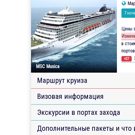
Мар
7 ноч
Цены з
Измени
в стои
порто
Э
+27
MSC Musica
Маршрут круиза
Визовая информация
Экскурсии в портах захода
Дополнительные пакеты и что 