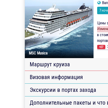
Вал
7 ноч
Цены з
Измени
в стои
порто
Э
+27
MSC Musica
Маршрут круиза
Визовая информация
Экскурсии в портах захода
Дополнительные пакеты и что 