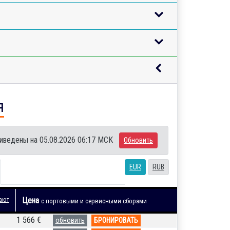
я
иведены на 05.08.2026 06:17 MCK
Обновить
EUR
RUB
ают
Цена
с портовыми и сервисными сборами
1 566 €
обновить
БРОНИРОВАТЬ