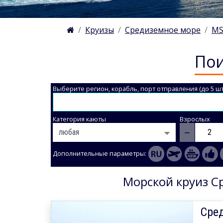
Круизы
Средиземное море
MS
Пои
Выберите регион, корабль, порт отправления (до 5 шт
Категория каюты
Взрослых
−
Дополнительные параметры:
Морской круиз Ср
Сре