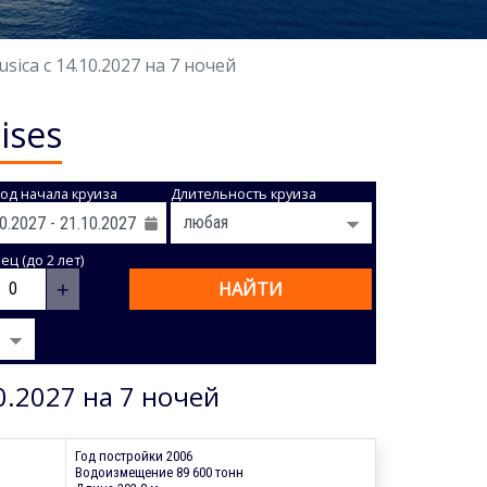
ca с 14.10.2027 на 7 ночей
ises
од начала круиза
Длительность круиза
ц (до 2 лет)
+
НАЙТИ
0.2027 на 7 ночей
Год постройки 2006
Водоизмещение 89 600 тонн