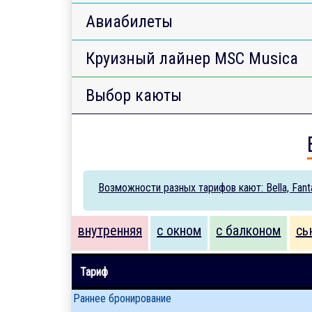
Авиабилеты
Круизный лайнер MSC Musica
Выбор каюты
Возможности разных тарифов кают: Bella, Fantas
внутренняя
с окном
с балконом
сь
Тариф
Раннее бронирование