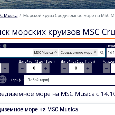
C Musica
Морской круиз Средиземное море на MSC Musi
ск морских круизов MSC Cru
)
Пери
?
MSC Musica
Средиземное море
Детей (от 12 до 18 лет)
Детей (от 2 до 11 лет)
Младене
+
−
+
−
+
−
Тарифы:
едиземное море на MSC Musica с 14.1
диземное море на MSC Musica