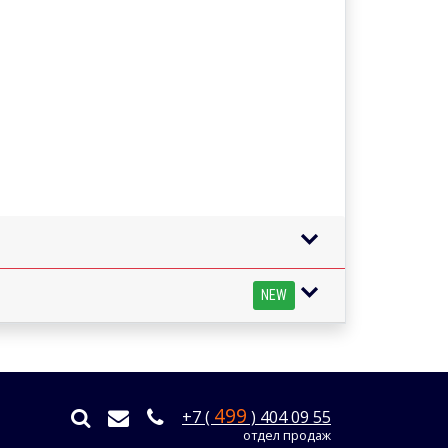
NEW
499
+7 (
) 404 09 55
отдел продаж