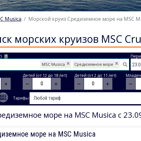
C Musica
Морской круиз Средиземное море на MSC Musi
ск морских круизов MSC Cru
)
Пери
?
MSC Musica
Средиземное море
Детей (от 12 до 18 лет)
Детей (от 2 до 11 лет)
Младене
+
−
+
−
+
−
Тарифы:
едиземное море на MSC Musica с 23.0
диземное море на MSC Musica