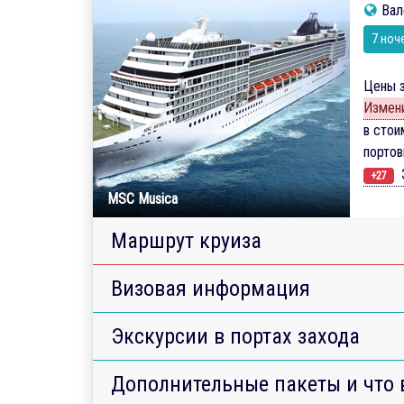
Вал
7 ноч
Цены з
Измени
в стои
порто
Э
+27
MSC Musica
Маршрут круиза
Визовая информация
Экскурсии в портах захода
Дополнительные пакеты и что 