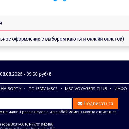
е
ьное оформление с выбором каюты и онлайн оплатой)
8.08.2026 - 99.58 руб/€
НА БОРТУ
ПОЧЕМУ MSC?
MSC VOYAGERS CLUB
ИНФО
Подписаться
м не чаще 1 раза в неделю и в любой момент можно отписаться
тора В031-00161-77/01942486
uises и Explora Journeys в РФ