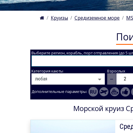
Круизы
Средиземное море
MS
Пои
Выберите регион, корабль, порт отправления (до 5 шт
Категория каюты
Взрослых
−
Дополнительные параметры:
Морской круиз Ср
Сре