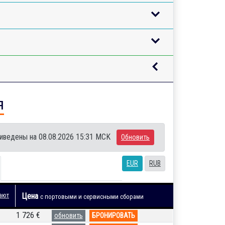
я
иведены на 08.08.2026 15:31 MCK
Обновить
EUR
RUB
ают
Цена
с портовыми и сервисными сборами
1 726 €
обновить
БРОНИРОВАТЬ