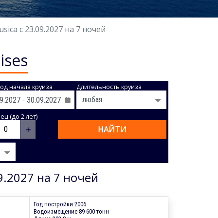
ca с 23.09.2027 на 7 ночей
ises
од начала круиза
Длительность круиза
ц (до 2 лет)
+
НАЙТИ
9.2027 на 7 ночей
Год постройки 2006
Водоизмещение 89 600 тонн