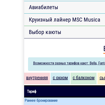
Авиабилеты
Круизный лайнер MSC Musica
Выбор каюты
Возможности разных тарифов кают: Bella, Fantas
внутренняя
с окном
с балконом
сь
Тариф
Раннее бронирование