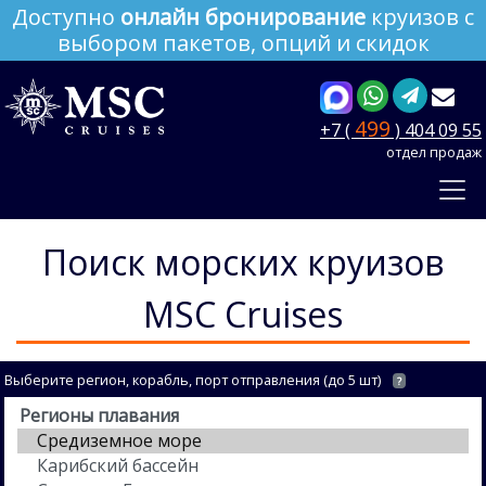
Доступно
онлайн бронирование
круизов с
выбором пакетов, опций и скидок
499
+7 (
) 404 09 55
отдел продаж
Поиск морских круизов
MSC Cruises
Выберите регион, корабль, порт отправления (до 5 шт)
?