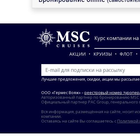
Курс компании на 0
АКЦИИ
КРУИЗЫ
ФЛОТ
Лучшие предложения, скидки, акции мы рассылае
ООО «Гермес Вояж» –
реестровый номер туропера
Авторизованный партнер по бронированию MSC Cr
Официальный партнер PAC Group, генерального пр
Вся информация, размещённая на сайте, носит ис
компании.
Оставаясь на сайте Вы соглашаетесь с
Политикой