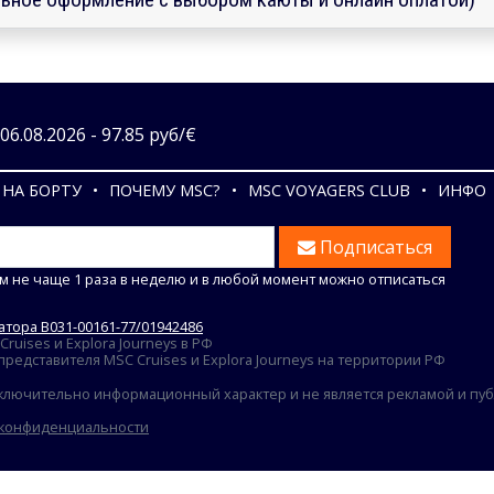
6.08.2026 - 97.85 руб/€
НА БОРТУ
ПОЧЕМУ MSC?
MSC VOYAGERS CLUB
ИНФО
Подписаться
м не чаще 1 раза в неделю и в любой момент можно отписаться
тора В031-00161-77/01942486
uises и Explora Journeys в РФ
едставителя MSC Cruises и Explora Journeys на территории РФ
ключительно информационный характер и не является рекламой и публ
 конфиденциальности