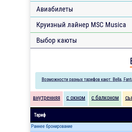
Авиабилеты
Круизный лайнер MSC Musica
Выбор каюты
Возможности разных тарифов кают: Bella, Fantas
внутренняя
с окном
с балконом
сь
Тариф
Раннее бронирование