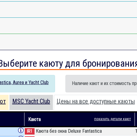
Выберите каюту для бронировани
tica, Aurea и Yacht Club
Наличие кают и их стоимость пр
ют
MSC Yacht Club
Цены на все доступные каюты
Каюта
показать детали кают
Каюта без окна Deluxe Fantastica
IR1