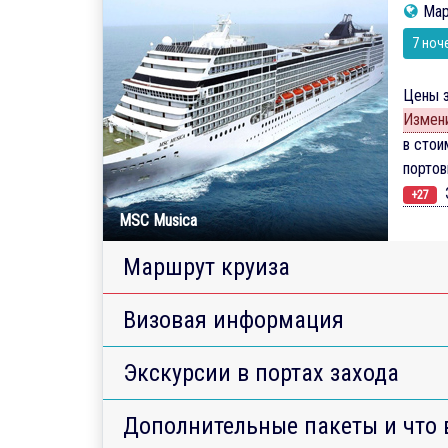
Мар
7 ноч
Цены з
Измени
в стои
порто
Э
+27
MSC Musica
Маршрут круиза
Визовая информация
Экскурсии в портах захода
Дополнительные пакеты и что 