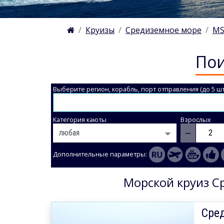
Круизы
Средиземное море
MS
Пои
Выберите регион, корабль, порт отправления (до 5 шт
Категория каюты
Взрослых
−
Дополнительные параметры:
Морской круиз Ср
Сре