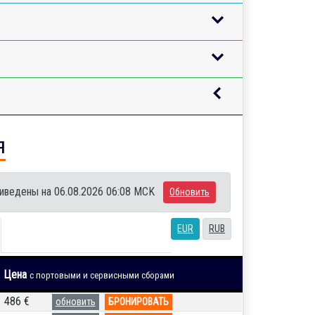
я
иведены на 06.08.2026 06:08 MCK
Обновить
EUR
RUB
Цена
с портовыми и сервисными сборами
1 486 €
обновить
БРОНИРОВАТЬ