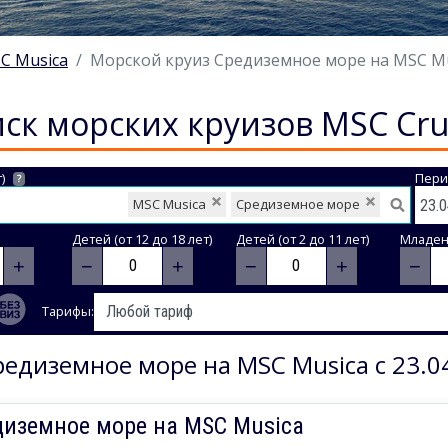
C Musica
Морской круиз Средиземное море на MSC Musi
ск морских круизов MSC Cru
)
Пери
?
MSC Musica
Средиземное море
Детей (от 12 до 18 лет)
Детей (от 2 до 11 лет)
Младене
+
−
+
−
+
−
Тарифы:
едиземное море на MSC Musica с 23.0
диземное море на MSC Musica