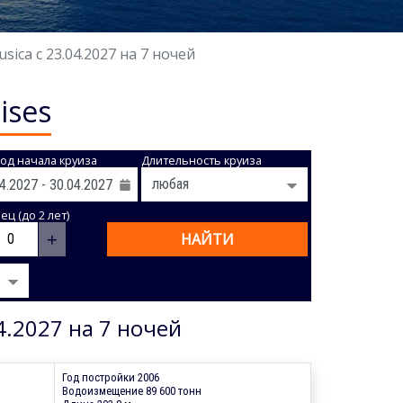
ca с 23.04.2027 на 7 ночей
ises
од начала круиза
Длительность круиза
ц (до 2 лет)
+
НАЙТИ
4.2027 на 7 ночей
Год постройки 2006
Водоизмещение 89 600 тонн