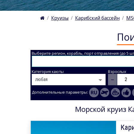
Круизы
Карибский бассейн
MS
Пои
Выберите регион, корабль, порт отправления (до 5 шт
Категория каюты
Взрослых
−
Дополнительные параметры:
Морской круиз К
Кар