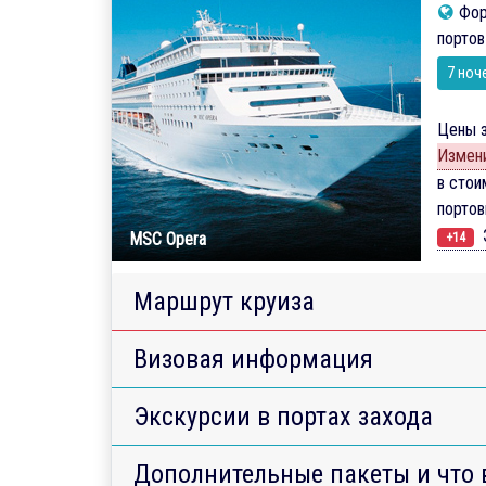
Фор
портов
7 ноч
Цены з
Измени
в стои
порто
Э
MSC Opera
+14
Маршрут круиза
Визовая информация
Экскурсии в портах захода
Дополнительные пакеты и что 