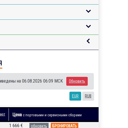
я
иведены на 06.08.2026 06:09 MCK
Обновить
EUR
RUB
ают
Цена
с портовыми и сервисными сборами
1 666 €
обновить
БРОНИРОВАТЬ