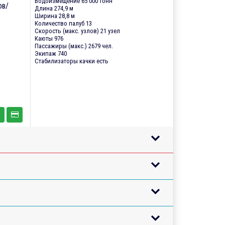
Водоизмещение 65 000 тонн
ов/
Длина 274,9 м
Ширина 28,8 м
Количество палуб 13
Скорость (макс. узлов) 21 узел
Каюты 976
Пассажиры (макс.) 2679 чел.
Экипаж 740
Стабилизаторы качки есть