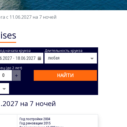
 с 11.06.2027 на 7 ночей
ises
од начала круиза
Длительность круиза
ц (до 2 лет)
+
НАЙТИ
.2027 на 7 ночей
Год постройки 2004
Год реновации 2015