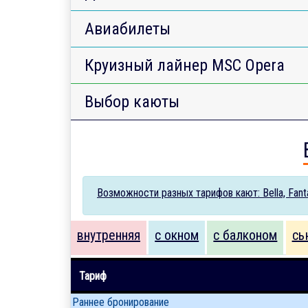
Авиабилеты
Круизный лайнер MSC Opera
Выбор каюты
Возможности разных тарифов кают: Bella, Fantas
внутренняя
с окном
с балконом
сь
Тариф
Раннее бронирование