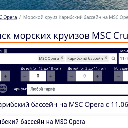
C Opera
Морской круиз Карибский бассейн на MSC Opera
ск морских круизов MSC Cru
)
Пери
?
MSC Opera
Карибский бассейн
Детей (от 12 до 18 лет)
Детей (от 2 до 11 лет)
Младене
+
−
+
−
+
−
Тарифы:
арибский бассейн на MSC Opera с 11.06
ибский бассейн на MSC Opera