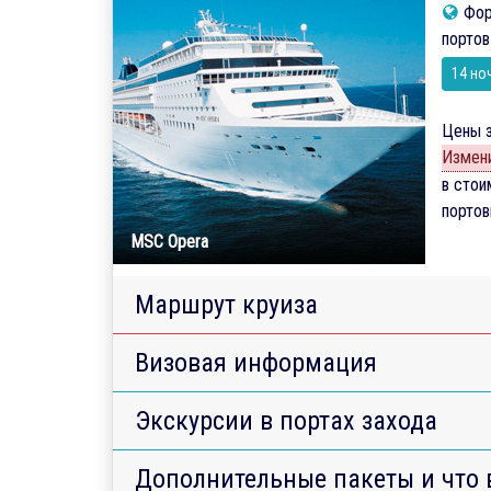
Фор
портов
14 но
Цены з
Измени
в стои
порто
MSC Opera
Маршрут круиза
Визовая информация
Экскурсии в портах захода
Дополнительные пакеты и что 