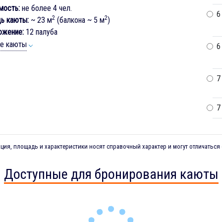
мость:
не более 4 чел.
6
2
2
ь каюты:
~ 23 м
(балкона ~ 5 м
)
ожение:
12 палуба
ие каюты
6
7
7
ия, площадь и характеристики носят справочный характер и могут отличаться 
Доступные для бронирования каюты