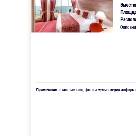
Вмести
Площад
Распол
Описан
Примечание:
описание кают, фото и мультимедиа информац