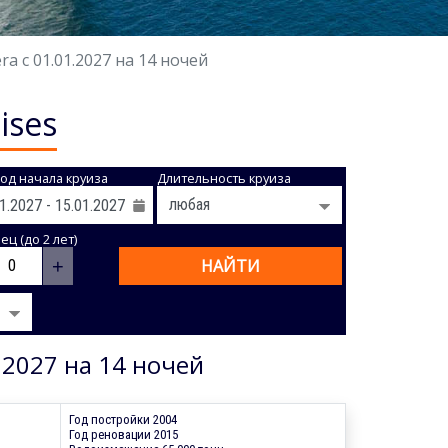
 с 01.01.2027 на 14 ночей
ises
од начала круиза
Длительность круиза
ц (до 2 лет)
+
НАЙТИ
.2027 на 14 ночей
Год постройки 2004
Год реновации 2015