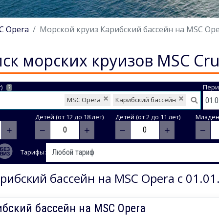
C Opera
Морской круиз Карибский бассейн на MSC Opera
ск морских круизов MSC Cru
)
Пери
?
MSC Opera
Карибский бассейн
Детей (от 12 до 18 лет)
Детей (от 2 до 11 лет)
Младене
+
−
+
−
+
−
Тарифы:
рибский бассейн на MSC Opera с 01.01
ибский бассейн на MSC Opera