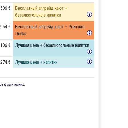
 506 €
Бесплатный апгрейд кают +
безалкогольные напитки
 954 €
Бесплатный апгрейд кают + Premium
Drinks
 106 €
Лучшая цена + безалкогольные напитки
 274 €
Лучшая цена + напитки
от фактических.