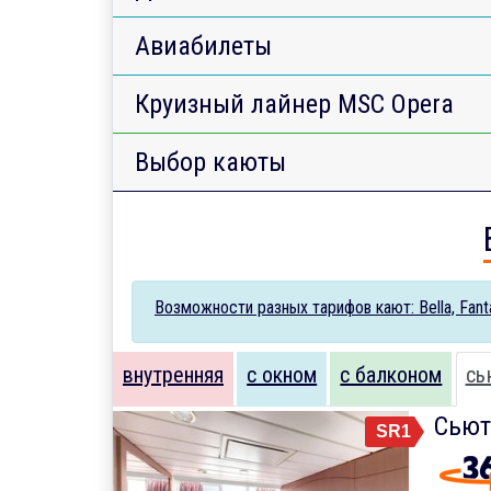
Авиабилеты
Круизный лайнер MSC Opera
Выбор каюты
Возможности разных тарифов кают: Bella, Fantas
внутренняя
с окном
с балконом
сь
Сьют
SR1