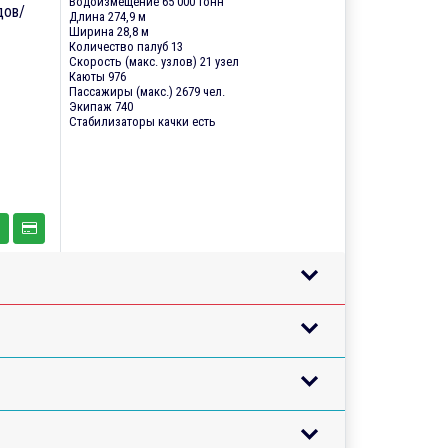
Водоизмещение 65 000 тонн
дов/
Длина 274,9 м
Ширина 28,8 м
Количество палуб 13
Скорость (макс. узлов) 21 узел
Каюты 976
Пассажиры (макс.) 2679 чел.
Экипаж 740
Стабилизаторы качки есть