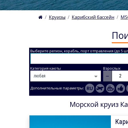
Круизы
Карибский бассейн
MS
Пои
Выберите регион, корабль, порт отправления (до 5 шт
Категория каюты
Взрослых
−
Дополнительные параметры:
Морской круиз Ка
Кар