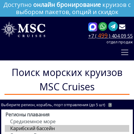
Доступно
онлайн бронирование
круизов с
выбором пакетов, опций и скидок
499
+7 (
) 404 09 55
отдел продаж
Поиск морских круизов
MSC Cruises
Выберите регион, корабль, порт отправления (до 5 шт)
?