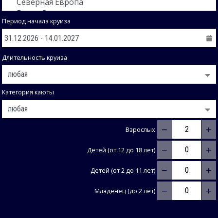
Период начала круиза
Длительность круиза
Категория каюты
−
+
Взрослых
−
+
Детей (от 12 до 18 лет)
−
+
Детей (от 2 до 11 лет)
−
+
Младенец (до 2 лет)