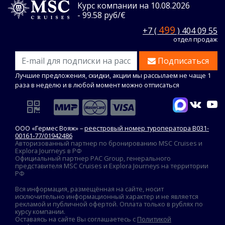
Курс компании на 10.08.2026
- 99.58 руб/€
499
+7 (
) 404 09 55
отдел продаж
Подписаться
Лучшие предложения, скидки, акции мы рассылаем не чаще 1
раза в неделю и в любой момент можно отписаться
ООО «Гермес Вояж» –
реестровый номер туроператора В031-
00161-77/01942486
Авторизованный партнер по бронированию MSC Cruises и
Explora Journeys в РФ
Официальный партнер PAC Group, генерального
представителя MSC Cruises и Explora Journeys на территории
РФ
Вся информация, размещённая на сайте, носит
исключительно информационный характер и не является
рекламой и публичной офертой. Оплата только в рублях по
курсу компании.
Оставаясь на сайте Вы соглашаетесь с
Политикой