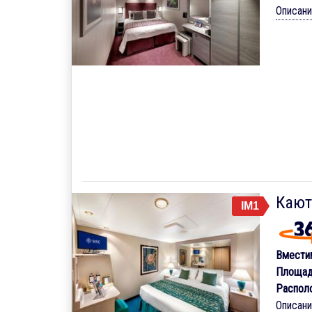
Описан
Кают
IM1
Вмести
Площад
Распол
Описан