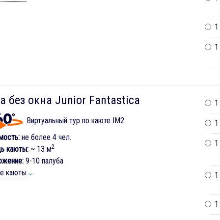
1
1
а без окна Junior Fantastica
1
Виртуальный тур по каюте IM2
1
мость:
не более 4 чел.
1
2
ь каюты:
~ 13 м
ожение:
9-10 палуба
ие каюты
1
1