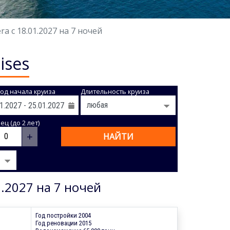
 с 18.01.2027 на 7 ночей
ises
од начала круиза
Длительность круиза
ц (до 2 лет)
+
НАЙТИ
.2027 на 7 ночей
Год постройки 2004
Год реновации 2015