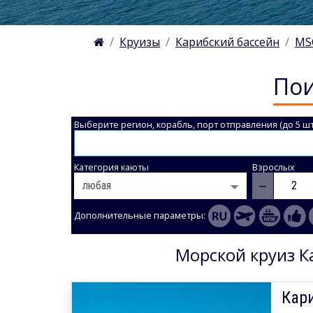
Круизы
Карибский бассейн
MS
Пои
Выберите регион, корабль, порт отправления (до 5 шт
Категория каюты
Взрослых
−
Дополнительные параметры:
Морской круиз К
Кар