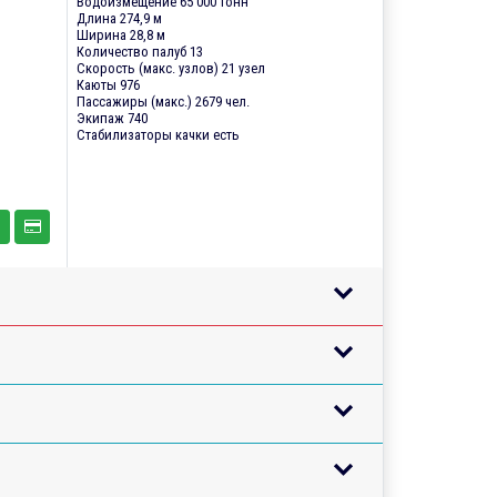
Водоизмещение 65 000 тонн
Длина 274,9 м
Ширина 28,8 м
Количество палуб 13
Скорость (макс. узлов) 21 узел
Каюты 976
Пассажиры (макс.) 2679 чел.
Экипаж 740
Стабилизаторы качки есть