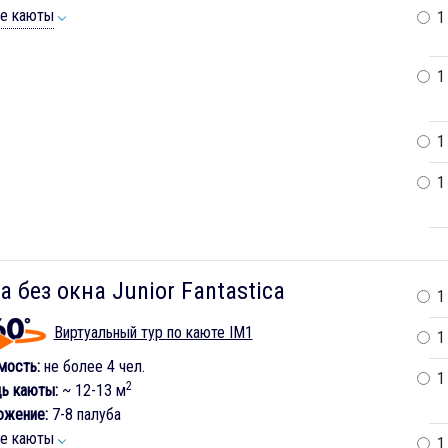
ие каюты
1
1
1
1
а без окна Junior Fantastica
1
Виртуальный тур по каюте IM1
1
мость:
не более 4 чел.
1
2
ь каюты:
~ 12-13 м
ожение:
7-8 палуба
ие каюты
1