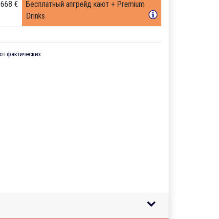
 668 €
Бесплатный апгрейд кают + Premium
Drinks
от фактических.