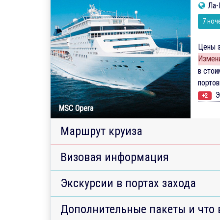
Ла-
7 ноч
Цены з
Измени
в стои
порто
Э
+2
MSC Opera
Маршрут круиза
Визовая информация
Экскурсии в портах захода
Дополнительные пакеты и что 