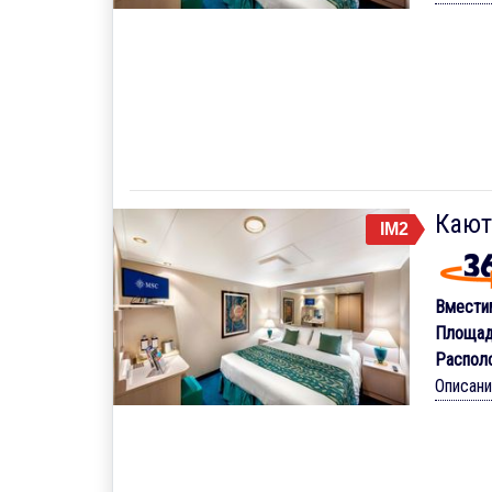
Кают
IM2
Вмести
Площад
Распол
Описан