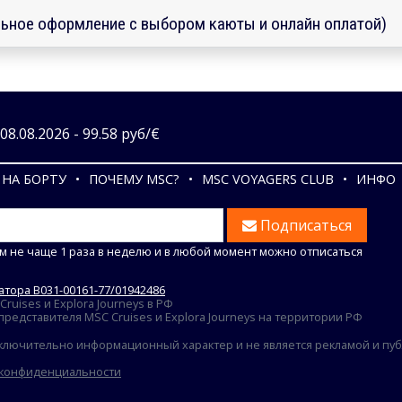
ьное оформление с выбором каюты и онлайн оплатой)
8.08.2026 - 99.58 руб/€
НА БОРТУ
ПОЧЕМУ MSC?
MSC VOYAGERS CLUB
ИНФО
Подписаться
м не чаще 1 раза в неделю и в любой момент можно отписаться
тора В031-00161-77/01942486
uises и Explora Journeys в РФ
едставителя MSC Cruises и Explora Journeys на территории РФ
ключительно информационный характер и не является рекламой и публ
 конфиденциальности