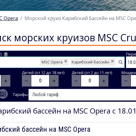
C Opera
Морской круиз Карибский бассейн на MSC Opera
ск морских круизов MSC Cru
)
Пери
?
MSC Opera
Карибский бассейн
Детей (от 12 до 18 лет)
Детей (от 2 до 11 лет)
Младене
+
−
+
−
+
−
Тарифы:
арибский бассейн на MSC Opera с 18.01
ибский бассейн на MSC Opera