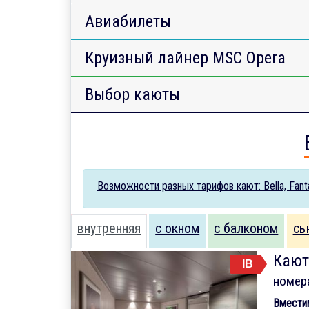
Авиабилеты
Круизный лайнер MSC Opera
Выбор каюты
Возможности разных тарифов кают: Bella, Fantas
внутренняя
с окном
с балконом
сь
Кают
IB
номер
Вмести