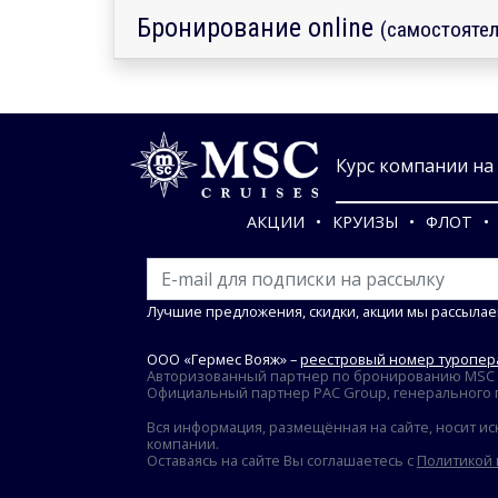
Бронирование online
(самостоятел
Курс компании на 0
АКЦИИ
КРУИЗЫ
ФЛОТ
Лучшие предложения, скидки, акции мы рассылае
ООО «Гермес Вояж» –
реестровый номер туропера
Авторизованный партнер по бронированию MSC Cr
Официальный партнер PAC Group, генерального пр
Вся информация, размещённая на сайте, носит ис
компании.
Оставаясь на сайте Вы соглашаетесь с
Политикой