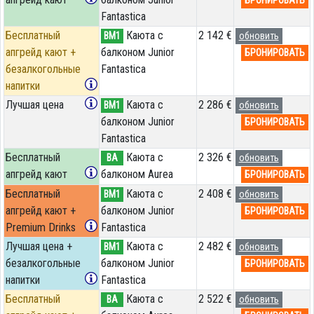
БРОНИРОВАТЬ
Fantastica
Бесплатный
Каюта с
2 142 €
BM1
обновить
апгрейд кают +
балконом Junior
БРОНИРОВАТЬ
безалкогольные
Fantastica
напитки
Лучшая цена
Каюта с
2 286 €
BM1
обновить
балконом Junior
БРОНИРОВАТЬ
Fantastica
Бесплатный
Каюта с
2 326 €
BA
обновить
апгрейд кают
балконом Aurea
БРОНИРОВАТЬ
Бесплатный
Каюта с
2 408 €
BM1
обновить
апгрейд кают +
балконом Junior
БРОНИРОВАТЬ
Premium Drinks
Fantastica
Лучшая цена +
Каюта с
2 482 €
BM1
обновить
безалкогольные
балконом Junior
БРОНИРОВАТЬ
напитки
Fantastica
Бесплатный
Каюта с
2 522 €
BA
обновить