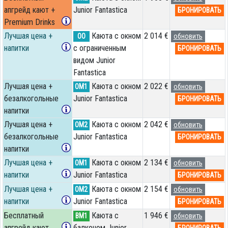
апгрейд кают +
Junior Fantastica
БРОНИРОВАТЬ
Premium Drinks
Лучшая цена +
Каюта с окном
2 014 €
OO
обновить
напитки
с ограниченным
БРОНИРОВАТЬ
видом Junior
Fantastica
Лучшая цена +
Каюта с окном
2 022 €
OM1
обновить
безалкогольные
Junior Fantastica
БРОНИРОВАТЬ
напитки
Лучшая цена +
Каюта с окном
2 042 €
OM2
обновить
безалкогольные
Junior Fantastica
БРОНИРОВАТЬ
напитки
Лучшая цена +
Каюта с окном
2 134 €
OM1
обновить
напитки
Junior Fantastica
БРОНИРОВАТЬ
Лучшая цена +
Каюта с окном
2 154 €
OM2
обновить
напитки
Junior Fantastica
БРОНИРОВАТЬ
Бесплатный
Каюта с
1 946 €
BM1
обновить
апгрейд кают
балконом Junior