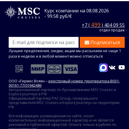
Курс компании на 08.08.2026
- 99.58 руб/€
499
+7 (
) 404 09 55
отдел продаж
Подписаться
Лучшие предложения, скидки, акции мы рассылаем не чаще 1
раза в неделю и в любой момент можно отписаться
ООО «Гермес Вояж» –
реестровый номер туроператора В031-
00161-77/01942486
Авторизованный партнер по бронированию MSC Cruises и
Explora Journeys в РФ
Официальный партнер PAC Group, генерального
представителя MSC Cruises и Explora Journeys на территории
РФ
Вся информация, размещённая на сайте, носит
исключительно информационный характер и не является
рекламой и публичной офертой. Оплата только в рублях по
курсу компании.