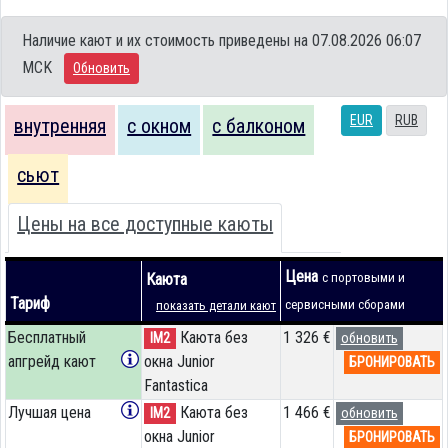
Наличие кают и их стоимость приведены на 07.08.2026 06:07
MCK
Обновить
EUR
RUB
внутренняя
с окном
с балконом
сьют
Цены на все доступные каюты
Цена
Каюта
с портовыми и
Тариф
сервисными сборами
показать детали кают
Бесплатный
Каюта без
1 326 €
IM2
обновить
апгрейд кают
окна Junior
БРОНИРОВАТЬ
Fantastica
Лучшая цена
Каюта без
1 466 €
IM2
обновить
окна Junior
БРОНИРОВАТЬ