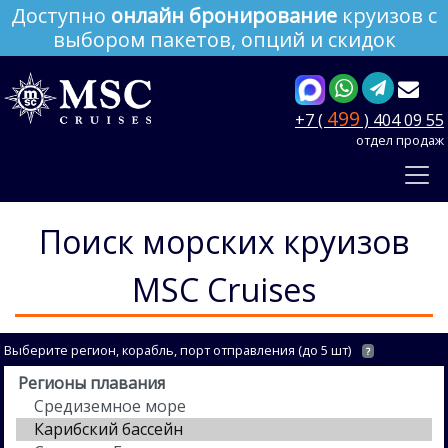
Доступно
онлайн бронирование
круизов с
выбором пакетов, опций и скидок
499
+7 (
) 404 09 55
отдел продаж
Поиск морских круизов
MSC Cruises
Выберите регион, корабль, порт отправления (до 5 шт)
?