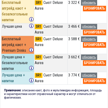
Бесплатный
Сьют Deluxe
3 322 €
SR1
обновить
апгрейд кают +
Aurea
БРОНИРОВАТЬ
безалкогольные
напитки
Лучшая цена
Сьют Deluxe
3 466 €
SR1
обновить
Aurea
БРОНИРОВАТЬ
Бесплатный
Сьют Deluxe
3 588 €
SR1
обновить
апгрейд кают +
Aurea
БРОНИРОВАТЬ
Premium Drinks
Лучшая цена +
Сьют Deluxe
3 662 €
SR1
обновить
безалкогольные
Aurea
БРОНИРОВАТЬ
напитки
Лучшая цена +
Сьют Deluxe
3 774 €
SR1
обновить
напитки
Aurea
БРОНИРОВАТЬ
Примечание:
описание кают, фото и мультимедиа информация, площадь
и характеристики носят справочный характер и могут отличаться от
фактических.