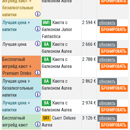
апгрейд кают +
балконом Aurea
БРОНИРОВАТЬ
безалкогольные
напитки
Лучшая цена +
Каюта с
2 594 €
BM1
обновить
напитки
балконом Junior
БРОНИРОВАТЬ
Fantastica
Лучшая цена
Каюта с
2 666 €
BA
обновить
балконом Aurea
БРОНИРОВАТЬ
Бесплатный
Каюта с
2 788 €
BA
обновить
апгрейд кают +
балконом Aurea
БРОНИРОВАТЬ
Premium Drinks
Лучшая цена +
Каюта с
2 862 €
BA
обновить
безалкогольные
балконом Aurea
БРОНИРОВАТЬ
напитки
Лучшая цена +
Каюта с
2 974 €
BA
обновить
напитки
балконом Aurea
БРОНИРОВАТЬ
Бесплатный
Сьют Deluxe
3 126 €
SR1
обновить
апгрейд кают
Aurea
БРОНИРОВАТЬ