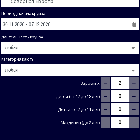
Период начала круиза
Длительность круиза
Категория каюты
−
+
Взрослых
−
+
Детей (от 12 до 18 лет)
−
+
Детей (от 2 до 11 лет)
−
+
Младенец (до 2 лет)