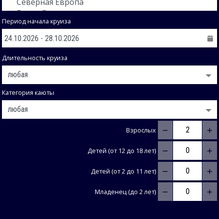
Период начала круиза
Длительность круиза
Категория каюты
−
+
Взрослых
−
+
Детей (от 12 до 18 лет)
−
+
Детей (от 2 до 11 лет)
−
+
Младенец (до 2 лет)