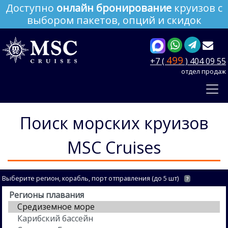
Доступно
онлайн бронирование
круизов с
выбором пакетов, опций и скидок
499
+7 (
) 404 09 55
отдел продаж
Поиск морских круизов
MSC Cruises
Выберите регион, корабль, порт отправления (до 5 шт)
?