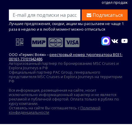
отдел продаж
Подписаться
Лучшие предложения, скидки, акции мы рассылаем не чаще 1
раза в неделю и в любой момент можно отписаться
ООО «Гермес Вояж» –
реестровый номер туроператора В031-
00161-77/01942486
Авторизованный партнер по бронированию MSC Cruises и
Explora Journeys в РФ
Официальный партнер PAC Group, генерального
представителя MSC Cruises и Explora Journeys на территории
РФ
Вся информация, размещённая на сайте, носит
исключительно информационный характер и не является
рекламой и публичной офертой. Оплата только в рублях по
курсу компании.
Оставаясь на сайте Вы соглашаетесь с
Политикой
конфиденциальности