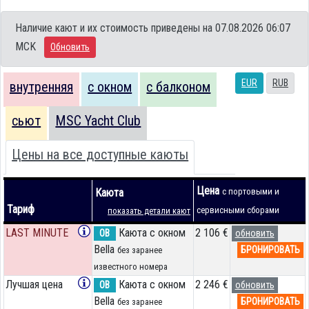
Наличие кают и их стоимость приведены на 07.08.2026 06:07
MCK
Обновить
EUR
RUB
внутренняя
с окном
с балконом
сьют
MSC Yacht Club
Цены на все доступные каюты
Цена
Каюта
с портовыми и
Тариф
сервисными сборами
показать детали кают
LAST MINUTE
Каюта с окном
2 106 €
OB
обновить
Bella
БРОНИРОВАТЬ
без заранее
известного номера
Лучшая цена
Каюта с окном
2 246 €
OB
обновить
Bella
БРОНИРОВАТЬ
без заранее