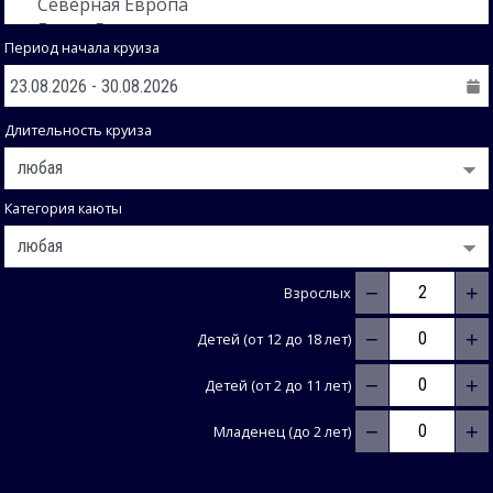
Период начала круиза
Длительность круиза
Категория каюты
−
+
Взрослых
−
+
Детей (от 12 до 18 лет)
−
+
Детей (от 2 до 11 лет)
−
+
Младенец (до 2 лет)