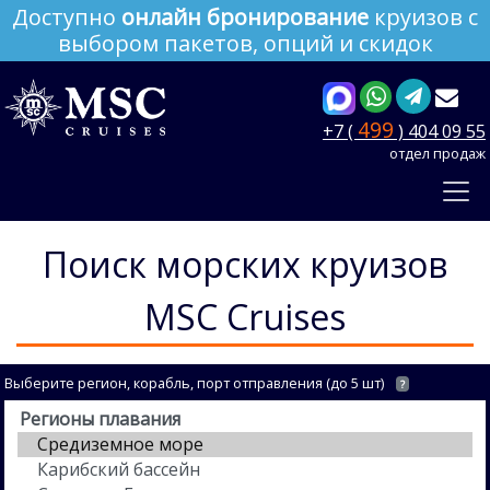
Доступно
онлайн бронирование
круизов с
выбором пакетов, опций и скидок
499
+7 (
) 404 09 55
отдел продаж
Поиск морских круизов
MSC Cruises
Выберите регион, корабль, порт отправления (до 5 шт)
?