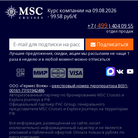
Курс компании на 09.08.2026
- 99.58 руб/€
499
+7 (
) 404 09 55
отдел продаж
Подписаться
Лучшие предложения, скидки, акции мы рассылаем не чаще 1
раза в неделю и в любой момент можно отписаться
ООО «Гермес Вояж» –
реестровый номер туроператора В031-
00161-77/01942486
Авторизованный партнер по бронированию MSC Cruises и
Explora Journeys в РФ
Официальный партнер PAC Group, генерального
представителя MSC Cruises и Explora Journeys на территории
РФ
Вся информация, размещённая на сайте, носит
исключительно информационный характер и не является
рекламой и публичной офертой. Оплата только в рублях по
курсу компании.