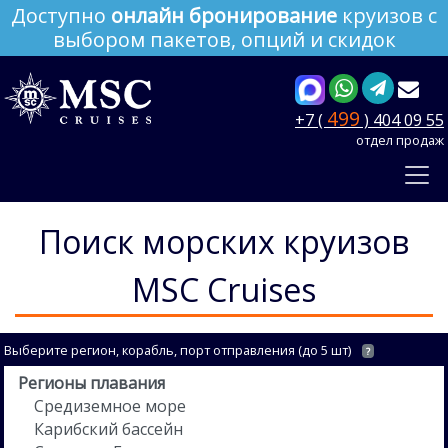
Доступно
онлайн бронирование
круизов с
выбором пакетов, опций и скидок
499
+7 (
) 404 09 55
отдел продаж
Поиск морских круизов
MSC Cruises
Выберите регион, корабль, порт отправления (до 5 шт)
?