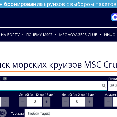
н бронирование
круизов с выбором пакетов,
НА БОРТУ
ПОЧЕМУ MSC?
MSC VOYAGERS CLUB
ИНФО
ск морских круизов MSC Cru
)
Пери
?
Детей (от 12 до 18 лет)
Детей (от 2 до 11 лет)
Младене
+
−
+
−
+
−
Тарифы: