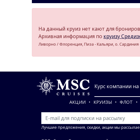
На данный круиз нет кают для бронирова
Архивная информация по
круизу Средизе
Ливорно / Флоренция, Пиза - Кальяри, о. Сардиния -
Курс компании на 0
АКЦИИ
КРУИЗЫ
ФЛОТ
Лучшие предложения, скидки, акции мы рассылае