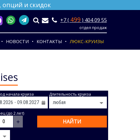
 опций и скидок
499
+7 (
) 404 09 55
отдел продаж
НОВОСТИ
КОНТАКТЫ
ЛЮКС-КРУИЗЫ
ises
од начала круиза
Длительность круиза
ц (до 2 лет)
+
НАЙТИ