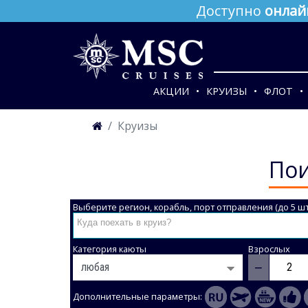
Доступно
онлай
АКЦИИ
КРУИЗЫ
ФЛОТ
Круизы
Пои
Выберите регион, корабль, порт отправления (до 5 шт
Категория каюты
Взрослых
−
Дополнительные параметры: