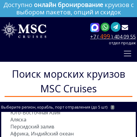
Доступно
онлайн бронирование
круизов с
выбором пакетов, опций и скидок
499
+7 (
) 404 09 55
отдел продаж
Поиск морских круизов
MSC Cruises
Выберите регион, корабль, порт отправления (до 5 шт)
?