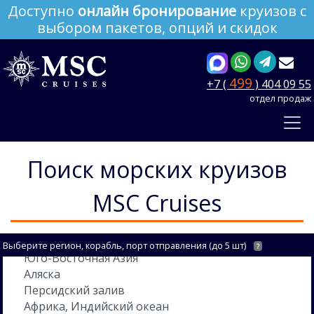
Доступно
онлайн бронирование
круизов с
выбором пакетов, опций и скидок
499
+7 (
) 404 09 55
отдел продаж
Поиск морских круизов
MSC Cruises
Выберите регион, корабль, порт отправления (до 5 шт)
?