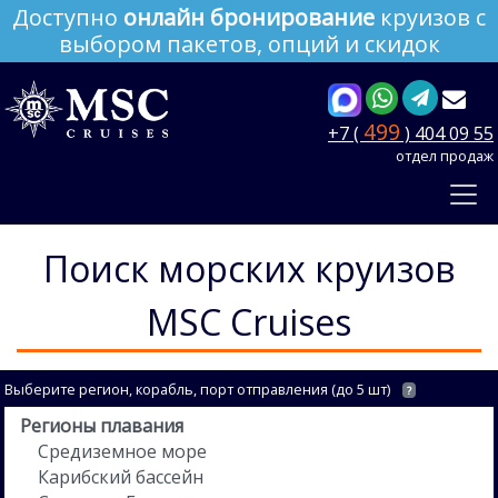
Доступно
онлайн бронирование
круизов с
выбором пакетов, опций и скидок
499
+7 (
) 404 09 55
отдел продаж
Поиск морских круизов
MSC Cruises
Выберите регион, корабль, порт отправления (до 5 шт)
?