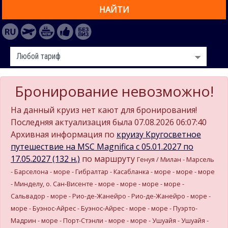
НАЙТИ
Бронирование невозможно!
На данный круиз нет кают для бронирования!
Последняя актуализация была 07.08.2026 06:07:40
Архивная информация по
круизу Кругосветное
путешествие на MSC Magnifica c 05.01.2027 по
17.05.2027 (132 н.)
по маршруту
Генуя / Милан - Марсель
- Барселона - море - Гибралтар - Касабланка - море - море - море
- Минделу, о. Сан-Висенте - море - море - море - море -
Сальвадор - море - Рио-де-Жанейро - Рио-де-Жанейро - море -
море - Буэнос-Айрес - Буэнос-Айрес - море - море - Пуэрто-
Мадрин - море - Порт-Стэнли - море - море - Ушуайя - Ушуайя -