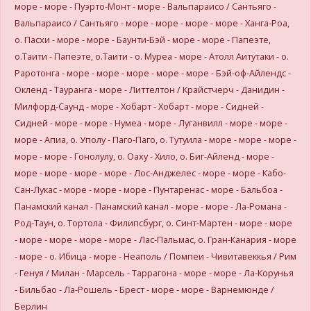
море - море - Пуэрто-Монт - море - Вальпараисо / Сантьяго -
Вальпараисо / Сантьяго - море - море - море - море - Ханга-Роа,
о. Пасхи - море - море - Баунти-Бэй - море - море - Папеэте,
о.Таити - Папеэте, о.Таити - о. Муреа - море - Атолл Аитутаки - о.
Раротонга - море - море - море - море - море - Бэй-оф-Айлендс -
Окленд - Тауранга - море - Литтелтон / Крайстчерч - Данидин -
Милфорд-Саунд - море - Хобарт - Хобарт - море - Сидней -
Сидней - море - море - Нумеа - море - Луганвилл - море - море -
море - Апиа, о. Уполу - Паго-Паго, о. Тутуила - море - море - море -
море - море - Гонолулу, о. Оаху - Хило, о. Биг-Айленд - море -
море - море - море - море - Лос-Анджелес - море - море - Кабо-
Сан-Лукас - море - море - море - Пунтаренас - море - Бальбоа -
Панамский канал - Панамский канал - море - море - Ла-Романа -
Род-Таун, о. Тортола - Филипсбург, о. Синт-Мартен - море - море
- море - море - море - море - Лас-Пальмас, о. Гран-Канария - море
- море - о. Ибица - море - Неаполь / Помпеи - Чивитавеккья / Рим
- Генуя / Милан - Марсель - Таррагона - море - море - Ла-Корунья
- Бильбао - Ла-Рошель - Брест - море - море - Варнемюнде /
Берлин