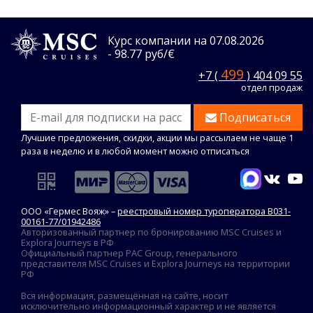
Курс компании на 07.08.2026
- 98.77 руб/€
499
+7 (
) 404 09 55
отдел продаж
Подписаться
Лучшие предложения, скидки, акции мы рассылаем не чаще 1
раза в неделю и в любой момент можно отписаться
ООО «Гермес Вояж» –
реестровый номер туроператора В031-
00161-77/01942486
Авторизованный партнер по бронированию MSC Cruises и
Explora Journeys в РФ
Официальный партнер PAC Group, генерального
представителя MSC Cruises и Explora Journeys на территории
РФ
Вся информация, размещённая на сайте, носит
исключительно информационный характер и не является