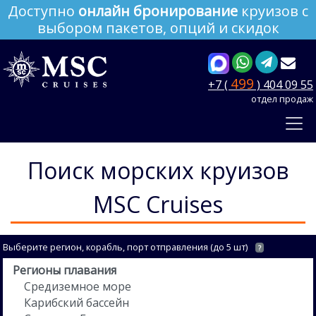
Доступно
онлайн бронирование
круизов с
выбором пакетов, опций и скидок
499
+7 (
) 404 09 55
отдел продаж
Поиск морских круизов
MSC Cruises
Выберите регион, корабль, порт отправления (до 5 шт)
?