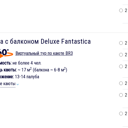
2
а с балконом Deluxe Fantastica
2
Виртуальный тур по каюте BR3
2
мость:
не более 4 чел.
2
2
2
ь каюты:
~ 17 м
(балкона ~ 6-8 м
)
ожение:
13-14 палуба
2
ие каюты
2
2