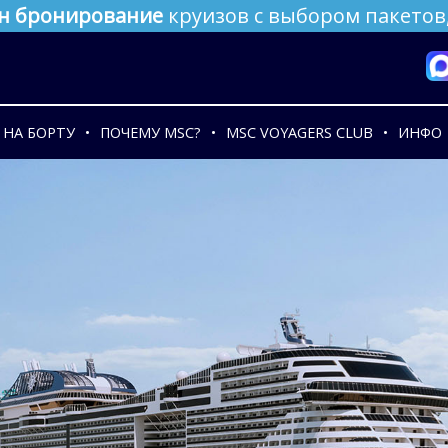
н бронирование
круизов с выбором пакетов,
НА БОРТУ
ПОЧЕМУ MSC?
MSC VOYAGERS CLUB
ИНФО