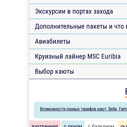
Экскурсии в портах захода
Дополнительные пакеты и что 
Авиабилеты
Круизный лайнер MSC Euribia
Выбор каюты
Возможности разных тарифов кают: Bella, Fantas
внутренняя
с окном
с балконом
сь