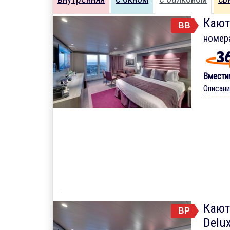
Кают
BB
номер
Вмести
Описан
Кают
BP
Delux