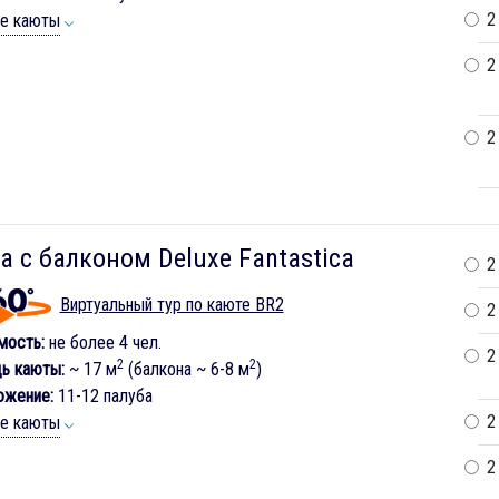
2
ие каюты
2
2
а с балконом Deluxe Fantastica
2
Виртуальный тур по каюте BR2
2
мость:
не более 4 чел.
2
2
2
ь каюты:
~ 17 м
(балкона ~ 6-8 м
)
ожение:
11-12 палуба
2
ие каюты
2