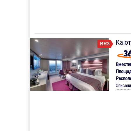
Кают
BR3
Вмести
Площад
Распол
Описан