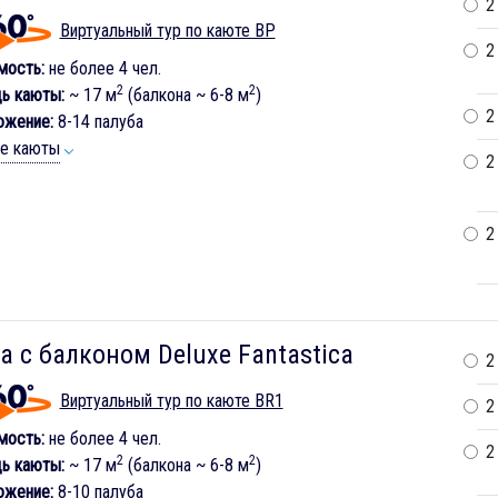
2
Виртуальный тур по каюте BP
2
мость:
не более 4 чел.
2
2
ь каюты:
~ 17 м
(балкона ~ 6-8 м
)
2
ожение:
8-14 палуба
ие каюты
2
2
а с балконом Deluxe Fantastica
2
Виртуальный тур по каюте BR1
2
мость:
не более 4 чел.
2
2
2
ь каюты:
~ 17 м
(балкона ~ 6-8 м
)
ожение:
8-10 палуба