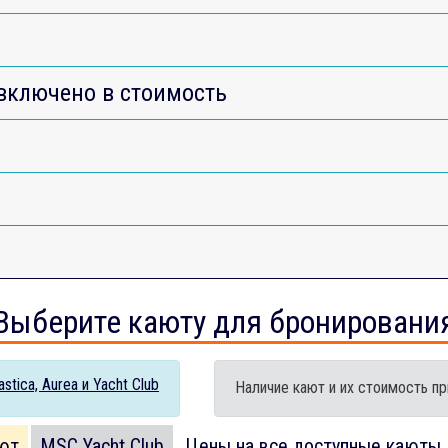
включено в стоимость
Выберите каюту для бронировани
tica, Aurea и Yacht Club
Наличие кают и их стоимость пр
ют
MSC Yacht Club
Цены на все доступные каюты