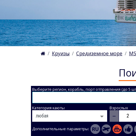
Круизы
Средиземное море
MS
Пои
Выберите регион, корабль, порт отправления (до 5 шт
Категория каюты
Взрослых
−
Дополнительные параметры: