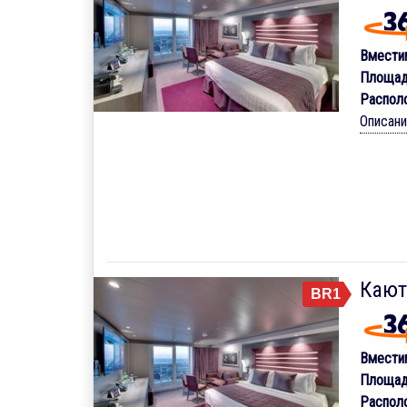
Вмести
Площад
Распол
Описан
Кают
BR1
Вмести
Площад
Распол