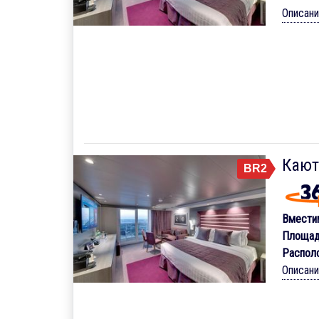
Описан
Кают
BR2
Вмести
Площад
Распол
Описан