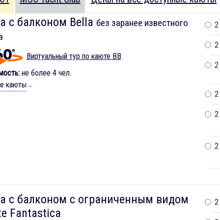
а с балконом Bella
без заранее известного
2
а
2
Виртуальный тур по каюте BB
2
мость:
не более 4 чел.
ие каюты
2
2
2
а с балконом c ограниченным видом
2
e Fantastica