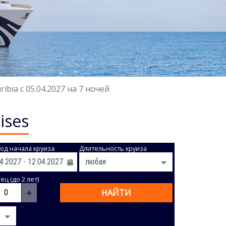
bia с 05.04.2027 на 7 ночей
ises
од начала круиза
Длительность круиза
ц (до 2 лет)
+
НАЙТИ