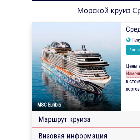
Морской круиз Ср
Сред
Ген
7 ноч
Цены з
Измени
в стои
порто
MSC Euribia
Маршрут круиза
Визовая информация