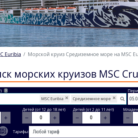
C Euribia
Морской круиз Средиземное море на MSC Euri
ск морских круизов MSC Cru
)
Пери
?
MSC Euribia
Средиземное море
Детей (от 12 до 18 лет)
Детей (от 2 до 11 лет)
Младене
+
−
+
−
+
−
Тарифы: