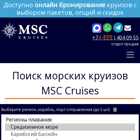
Доступно
онлайн бронирование
круизов с
выбором пакетов, опций и скидок
499
+7 (
) 404 09 55
отдел продаж
Поиск морских круизов
MSC Cruises
Выберите регион, корабль, порт отправления (до 5 шт)
?