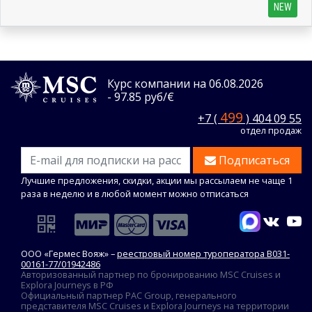
NEW
Курс компании на 06.08.2026
- 97.85 руб/€
499
+7 (
) 404 09 55
отдел продаж
Подписаться
Лучшие предложения, скидки, акции мы рассылаем не чаще 1
раза в неделю и в любой момент можно отписаться
ООО «Гермес Вояж» –
реестровый номер туроператора В031-
00161-77/01942486
Авторизованный партнер по бронированию MSC Cruises и
Explora Journeys в РФ
Официальный партнер PAC Group, генерального
представителя MSC Cruises и Explora Journeys на территории