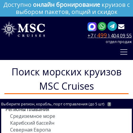
Доступно
онлайн бронирование
круизов с
выбором пакетов, опций и скидок
499
+7 (
) 404 09 55
отдел продаж
Поиск морских круизов
MSC Cruises
Выберите регион, корабль, порт отправления (до 5 шт)
?