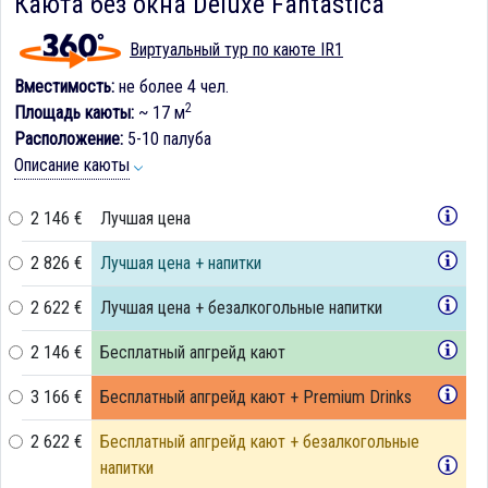
Каюта без окна Deluxe Fantastica
Виртуальный тур по каюте IR1
Вместимость:
не более 4 чел.
2
Площадь каюты:
~ 17 м
Расположение:
5-10 палуба
Описание каюты
2 146 €
Лучшая цена
2 826 €
Лучшая цена + напитки
2 622 €
Лучшая цена + безалкогольные напитки
2 146 €
Бесплатный апгрейд кают
3 166 €
Бесплатный апгрейд кают + Premium Drinks
2 622 €
Бесплатный апгрейд кают + безалкогольные
напитки