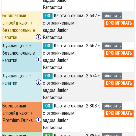
видом Junior
Fantastica
Бесплатный
Каюта с окном
2 542 €
OO
обновить
апгрейд кают +
с ограниченным
БРОНИРОВАТЬ
безалкогольные
видом Junior
напитки
Fantastica
Лучшая цена +
Каюта с окном
2 562 €
OO
обновить
безалкогольные
с ограниченным
БРОНИРОВАТЬ
напитки
видом Junior
Fantastica
Лучшая цена +
Каюта с окном
2 674 €
OO
обновить
напитки
с ограниченным
БРОНИРОВАТЬ
видом Junior
Fantastica
Бесплатный
Каюта с окном
2 808 €
OO
обновить
апгрейд кают +
с ограниченным
БРОНИРОВАТЬ
Premium Drinks
видом Junior
Fantastica
Бесплатный
Каюта с
2 386 €
BP
обновить