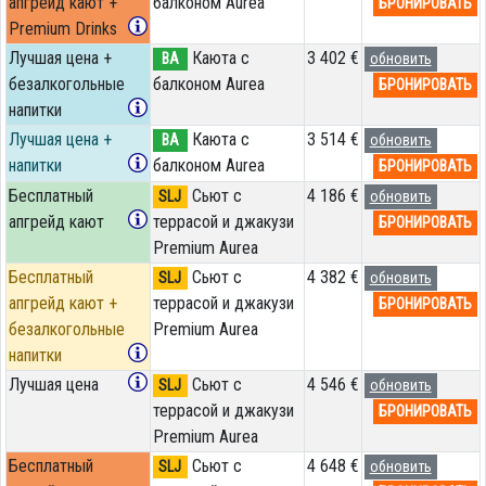
апгрейд кают +
балконом Aurea
БРОНИРОВАТЬ
Premium Drinks
Лучшая цена +
Каюта с
3 402 €
BA
обновить
безалкогольные
балконом Aurea
БРОНИРОВАТЬ
напитки
Лучшая цена +
Каюта с
3 514 €
BA
обновить
напитки
балконом Aurea
БРОНИРОВАТЬ
Бесплатный
Сьют с
4 186 €
SLJ
обновить
апгрейд кают
террасой и джакузи
БРОНИРОВАТЬ
Premium Aurea
Бесплатный
Сьют с
4 382 €
SLJ
обновить
апгрейд кают +
террасой и джакузи
БРОНИРОВАТЬ
безалкогольные
Premium Aurea
напитки
Лучшая цена
Сьют с
4 546 €
SLJ
обновить
террасой и джакузи
БРОНИРОВАТЬ
Premium Aurea
Бесплатный
Сьют с
4 648 €
SLJ
обновить