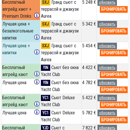
Бесплатный
Гранд сьют с
5 248 €
SXJ
обновить
апгрейд кают +
террасой и джакузи
БРОНИРОВАТЬ
Premium Drinks
Aurea
Лучшая цена +
Гранд сьют с
5 342 €
SXJ
обновить
безалкогольные
террасой и джакузи
БРОНИРОВАТЬ
напитки
Aurea
Лучшая цена +
Гранд сьют с
5 454 €
SXJ
обновить
напитки
террасой и джакузи
БРОНИРОВАТЬ
Aurea
Бесплатный
Сьют без окна
4 422 €
YIN
обновить
апгрейд кают
Yacht Club
БРОНИРОВАТЬ
Лучшая цена
Сьют без окна
4 782 €
YIN
обновить
Yacht Club
БРОНИРОВАТЬ
Бесплатный
Сьют Deluxe
5 422 €
YC1
обновить
апгрейд кают
Yacht Club
БРОНИРОВАТЬ
Лучшая цена
Сьют Deluxe
5 782 €
YC1
обновить
Yacht Club
БРОНИРОВАТЬ
Бесплатный
Сьют с
7 822 €
YJD
обновить