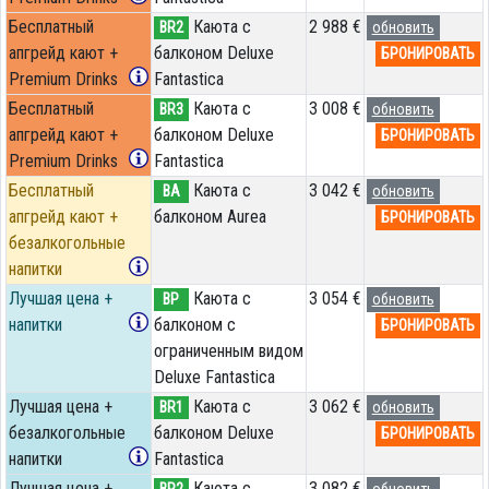
Бесплатный
Каюта с
2 988 €
BR2
обновить
апгрейд кают +
балконом Deluxe
БРОНИРОВАТЬ
Premium Drinks
Fantastica
Бесплатный
Каюта с
3 008 €
BR3
обновить
апгрейд кают +
балконом Deluxe
БРОНИРОВАТЬ
Premium Drinks
Fantastica
Бесплатный
Каюта с
3 042 €
BA
обновить
апгрейд кают +
балконом Aurea
БРОНИРОВАТЬ
безалкогольные
напитки
Лучшая цена +
Каюта с
3 054 €
BP
обновить
напитки
балконом c
БРОНИРОВАТЬ
ограниченным видом
Deluxe Fantastica
Лучшая цена +
Каюта с
3 062 €
BR1
обновить
безалкогольные
балконом Deluxe
БРОНИРОВАТЬ
напитки
Fantastica
Лучшая цена +
Каюта с
3 082 €
BR2
обновить