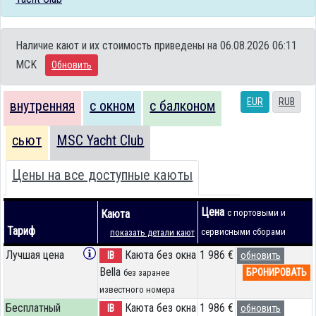
Наличие кают и их стоимость приведены на 06.08.2026 06:11
MCK
Обновить
EUR
RUB
внутренняя
с окном
с балконом
сьют
MSC Yacht Club
Цены на все доступные каюты
Цена
Каюта
с портовыми и
Тариф
сервисными сборами
показать детали кают
Лучшая цена
Каюта без окна
1 986 €
IB
обновить
Bella
БРОНИРОВАТЬ
без заранее
известного номера
Бесплатный
Каюта без окна
1 986 €
IB
обновить