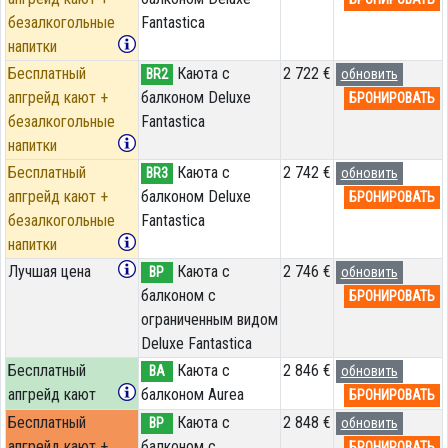
безалкогольные
Fantastica
напитки
Бесплатный
Каюта с
2 722 €
BR2
обновить
апгрейд кают +
балконом Deluxe
БРОНИРОВАТЬ
безалкогольные
Fantastica
напитки
Бесплатный
Каюта с
2 742 €
BR3
обновить
апгрейд кают +
балконом Deluxe
БРОНИРОВАТЬ
безалкогольные
Fantastica
напитки
Лучшая цена
Каюта с
2 746 €
BP
обновить
балконом c
БРОНИРОВАТЬ
ограниченным видом
Deluxe Fantastica
Бесплатный
Каюта с
2 846 €
BA
обновить
апгрейд кают
балконом Aurea
БРОНИРОВАТЬ
Бесплатный
Каюта с
2 848 €
BP
обновить
апгрейд кают +
балконом c
БРОНИРОВАТЬ