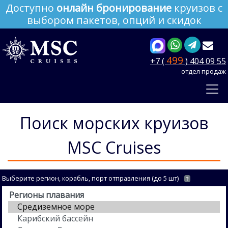
Доступно
онлайн бронирование
круизов с
выбором пакетов, опций и скидок
499
+7 (
) 404 09 55
отдел продаж
Поиск морских круизов
MSC Cruises
Выберите регион, корабль, порт отправления (до 5 шт)
?