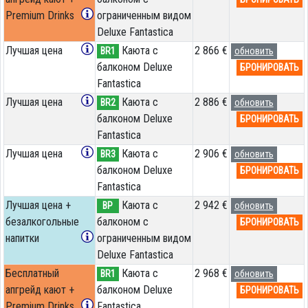
Premium Drinks
ограниченным видом
Deluxe Fantastica
Лучшая цена
Каюта с
2 866 €
BR1
обновить
балконом Deluxe
БРОНИРОВАТЬ
Fantastica
Лучшая цена
Каюта с
2 886 €
BR2
обновить
балконом Deluxe
БРОНИРОВАТЬ
Fantastica
Лучшая цена
Каюта с
2 906 €
BR3
обновить
балконом Deluxe
БРОНИРОВАТЬ
Fantastica
Лучшая цена +
Каюта с
2 942 €
BP
обновить
безалкогольные
балконом c
БРОНИРОВАТЬ
напитки
ограниченным видом
Deluxe Fantastica
Бесплатный
Каюта с
2 968 €
BR1
обновить
апгрейд кают +
балконом Deluxe
БРОНИРОВАТЬ
Premium Drinks
Fantastica