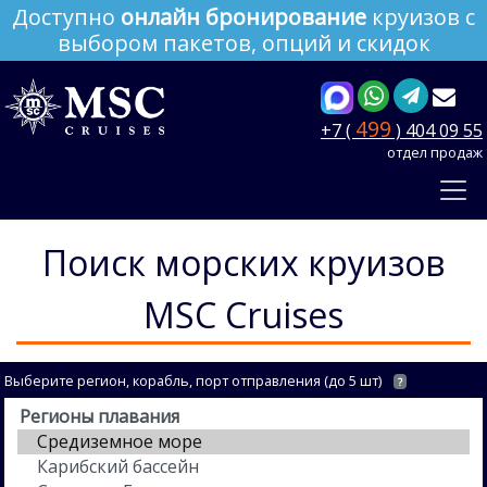
Доступно
онлайн бронирование
круизов с
выбором пакетов, опций и скидок
499
+7 (
) 404 09 55
отдел продаж
Поиск морских круизов
MSC Cruises
Выберите регион, корабль, порт отправления (до 5 шт)
?