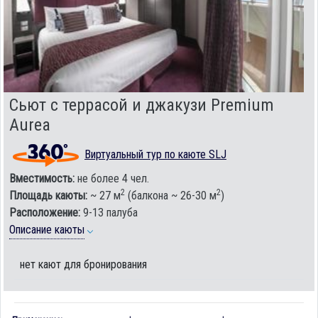
Сьют с террасой и джакузи Premium
Aurea
Виртуальный тур по каюте SLJ
Вместимость:
не более 4 чел.
2
2
Площадь каюты:
~ 27 м
(балкона ~ 26-30 м
)
Расположение:
9-13 палуба
Описание каюты
нет кают для бронирования