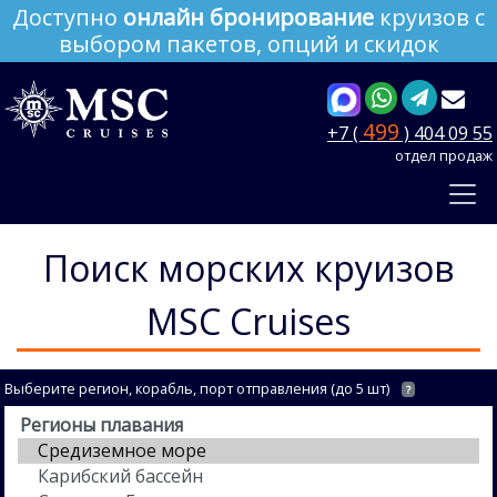
Доступно
онлайн бронирование
круизов с
выбором пакетов, опций и скидок
499
+7 (
) 404 09 55
отдел продаж
Поиск морских круизов
MSC Cruises
Выберите регион, корабль, порт отправления (до 5 шт)
?