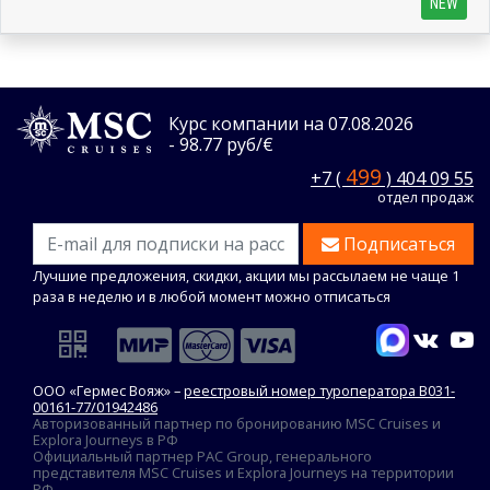
NEW
Курс компании на 07.08.2026
- 98.77 руб/€
499
+7 (
) 404 09 55
отдел продаж
Подписаться
Лучшие предложения, скидки, акции мы рассылаем не чаще 1
раза в неделю и в любой момент можно отписаться
ООО «Гермес Вояж» –
реестровый номер туроператора В031-
00161-77/01942486
Авторизованный партнер по бронированию MSC Cruises и
Explora Journeys в РФ
Официальный партнер PAC Group, генерального
представителя MSC Cruises и Explora Journeys на территории
РФ