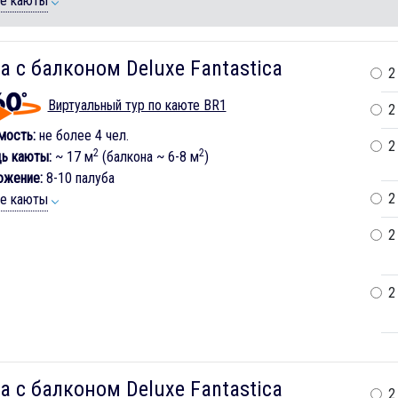
ие каюты
а с балконом Deluxe Fantastica
2
Виртуальный тур по каюте BR1
2
мость:
не более 4 чел.
2
2
2
ь каюты:
~ 17 м
(балкона ~ 6-8 м
)
ожение:
8-10 палуба
2
ие каюты
2
2
а с балконом Deluxe Fantastica
2