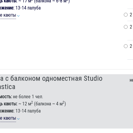
ь каюты:
~ 17 м
(балкона ~ 6-8 м
)
ожение:
13-14 палуба
2
ие каюты
2
2
а с балконом одноместная Studio
н
stica
мость:
не более 1 чел.
2
2
ь каюты:
~ 12 м
(балкона ~ 4 м
)
ожение:
13-14 палуба
ие каюты