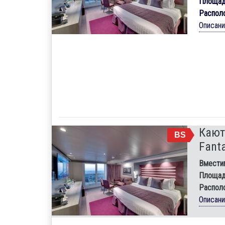
Площад
Распол
Описан
Кают
BS
Fanta
Вмести
Площад
Распол
Описан