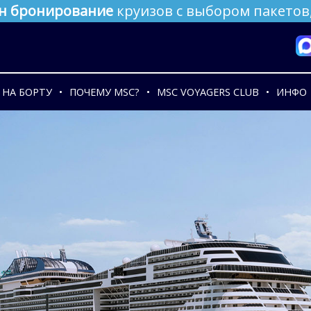
н бронирование
круизов с выбором пакетов,
НА БОРТУ
ПОЧЕМУ MSC?
MSC VOYAGERS CLUB
ИНФО