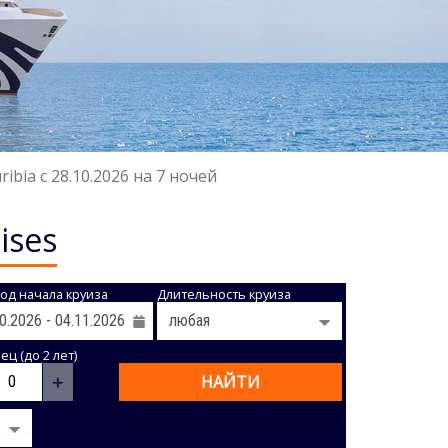
bia с 28.10.2026 на 7 ночей
ises
од начала круиза
Длительность круиза
ц (до 2 лет)
+
НАЙТИ