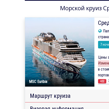
Морской круиз Ср
Сред
Пал
страна
7 ноч
Цены з
Измени
в стои
порто
Э
MSC Euribia
+22
Маршрут круиза
Визовая информация