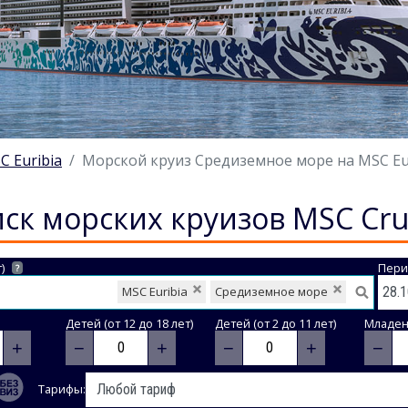
C Euribia
Морской круиз Средиземное море на MSC Euri
ск морских круизов MSC Cru
)
Пери
?
MSC Euribia
Средиземное море
Детей (от 12 до 18 лет)
Детей (от 2 до 11 лет)
Младене
+
−
+
−
+
−
Тарифы: