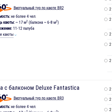
Виртуальный тур по каюте BR2
2
мость:
не более 4 чел.
2
2
2
ь каюты:
~ 17 м
(балкона ~ 6-8 м
)
ожение:
11-12 палуба
2
ие каюты
2
2
а с балконом Deluxe Fantastica
2
Виртуальный тур по каюте BR3
2
мость:
не более 4 чел.
2
2
2