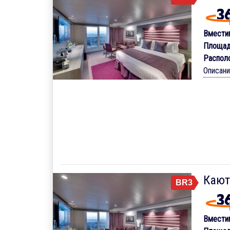
Вмести
Площад
Распол
Описан
Кают
BR3
Вмести