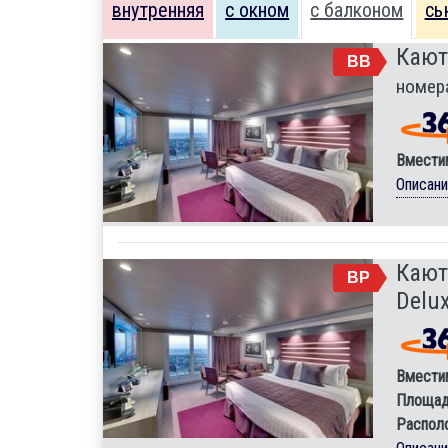
внутренняя
с окном
с балконом
сь
Кают
BB
номер
Вмести
Описан
Кают
BP
Delux
Вмести
Площад
Распол