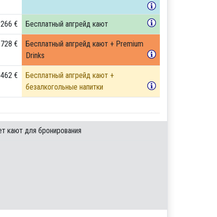
 266 €
Бесплатный апгрейд кают
 728 €
Бесплатный апгрейд кают + Premium
Drinks
 462 €
Бесплатный апгрейд кают +
безалкогольные напитки
ет кают для бронирования