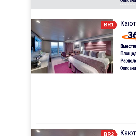
Описан
Кают
BR1
Вмести
Площад
Распол
Описан
Кают
BR2