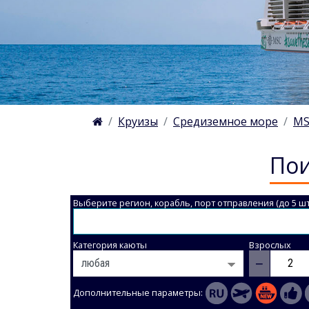
Круизы
Средиземное море
MS
Пои
Выберите регион, корабль, порт отправления (до 5 шт
Категория каюты
Взрослых
−
Дополнительные параметры: