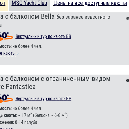
ют
MSC Yacht Club
Цены на все доступные каюты
а с балконом Bella
без заранее известного
н
а
Виртуальный тур по каюте BB
мость:
не более 4 чел.
ие каюты
а с балконом c ограниченным видом
н
e Fantastica
Виртуальный тур по каюте BP
мость:
не более 4 чел.
2
2
ь каюты:
~ 17 м
(балкона ~ 6-8 м
)
ожение:
8-14 палуба