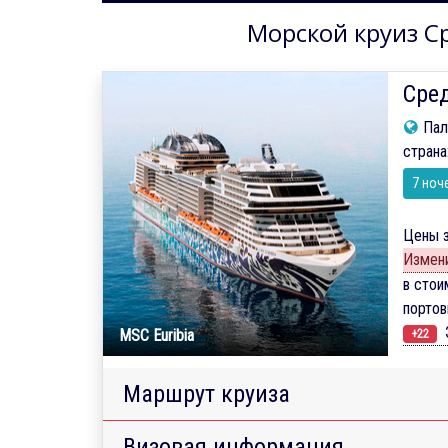
Морской круиз Ср
Сред
Пал
страна
7 ноч
Цены з
Измени
в стои
порто
Э
MSC Euribia
+22
Маршрут круиза
Визовая информация