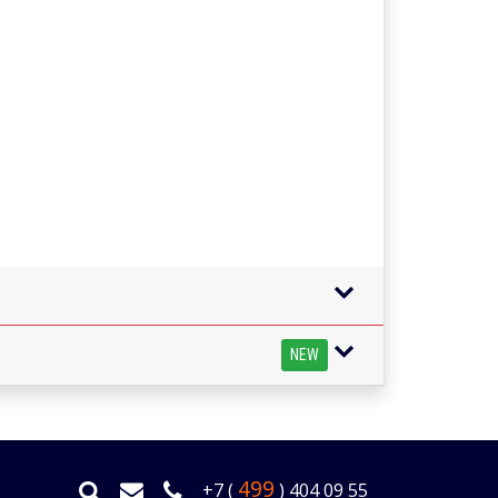
NEW
499
+7 (
) 404 09 55