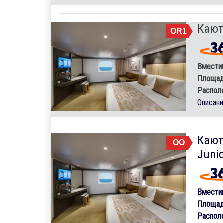
Кают
OR1
Вмести
Площад
Распол
Описан
Кают
OO
Junio
Вмести
Площад
Распол