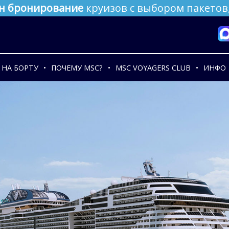
н бронирование
круизов с выбором пакетов,
НА БОРТУ
ПОЧЕМУ MSC?
MSC VOYAGERS CLUB
ИНФО