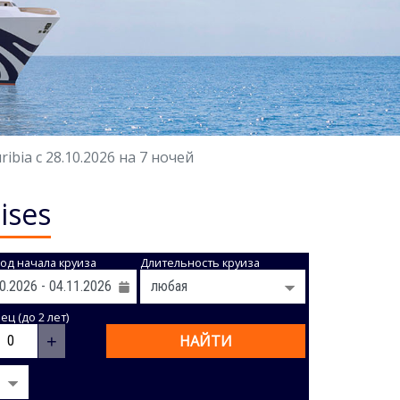
bia с 28.10.2026 на 7 ночей
ises
од начала круиза
Длительность круиза
ц (до 2 лет)
+
НАЙТИ