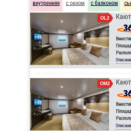
внутренняя
с окном
с балконом
сь
Кают
OL2
Вмести
Площад
Распол
Описан
Кают
OM2
Вмести
Площад
Распол
Описан