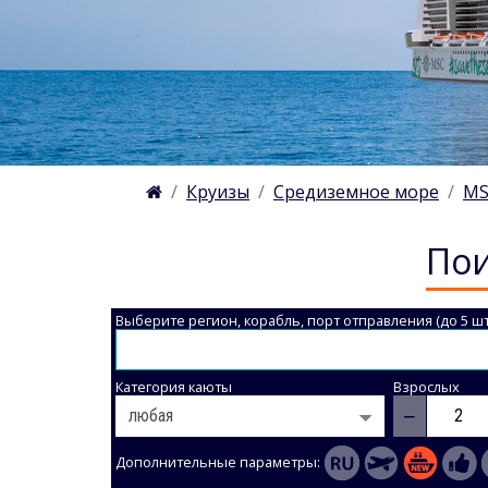
Круизы
Средиземное море
MS
Пои
Выберите регион, корабль, порт отправления (до 5 шт
Категория каюты
Взрослых
−
Дополнительные параметры: