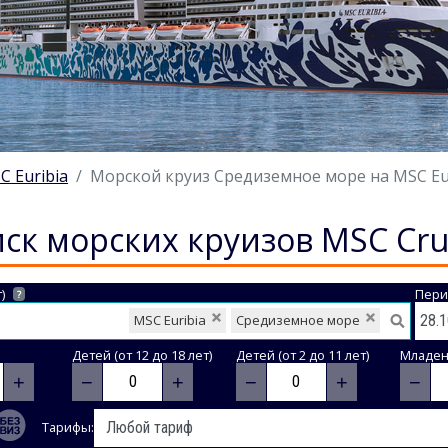
C Euribia
Морской круиз Средиземное море на MSC Euri
ск морских круизов MSC Cru
)
Пери
?
MSC Euribia
Средиземное море
Детей (от 12 до 18 лет)
Детей (от 2 до 11 лет)
Младене
+
−
+
−
+
−
Тарифы: