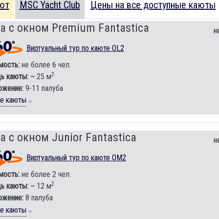
ют
MSC Yacht Club
Цены на все доступные каюты
а с окном Premium Fantastica
н
Виртуальный тур по каюте OL2
мость:
не более 6 чел.
2
ь каюты:
~ 25 м
ожение:
9-11 палуба
ие каюты
а с окном Junior Fantastica
н
Виртуальный тур по каюте OM2
мость:
не более 2 чел.
2
ь каюты:
~ 12 м
ожение:
8 палуба
ие каюты