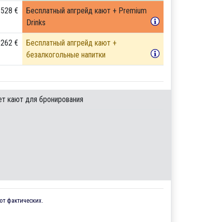
 528 €
Бесплатный апгрейд кают + Premium
Drinks
 262 €
Бесплатный апгрейд кают +
безалкогольные напитки
ет кают для бронирования
от фактических.