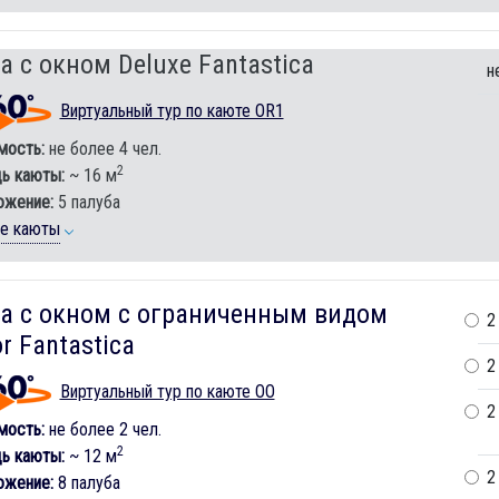
а с окном Deluxe Fantastica
н
Виртуальный тур по каюте OR1
мость:
не более 4 чел.
2
ь каюты:
~ 16 м
ожение:
5 палуба
ие каюты
а с окном с ограниченным видом
2
r Fantastica
2
Виртуальный тур по каюте OO
2
мость:
не более 2 чел.
2
ь каюты:
~ 12 м
2
ожение:
8 палуба