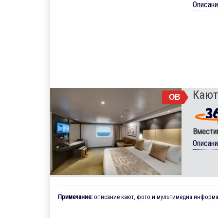
Описан
Кают
OB
Вмести
Описан
Примечание:
описание кают, фото и мультимедиа информац