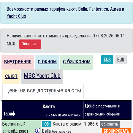
Возможности разных тарифов кают: Bella, Fantastica, Aurea и
Yacht Club
Наличие кают и их стоимость приведены на 07.08.2026 06:11
MCK
Обновить
EUR
RUB
внутренняя
с окном
с балконом
сьют
MSC Yacht Club
Цены на все доступные каюты
Цена
Каюта
с портовыми и
Тариф
сервисными сборами
показать детали кают
Бесплатный
Каюта с окном
1 986 €
OB
обновить
апгрейд кают
Bella
БРОНИРОВАТЬ
без заранее