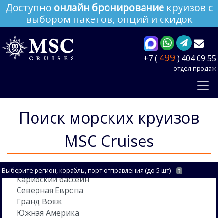
Доступно
онлайн бронирование
круизов с
выбором пакетов, опций и скидок
499
+7 (
) 404 09 55
отдел продаж
Поиск морских круизов
MSC Cruises
Выберите регион, корабль, порт отправления (до 5 шт)
?