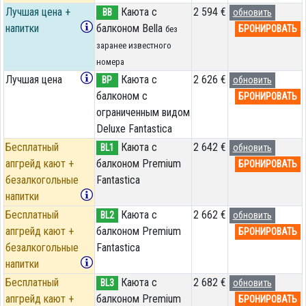
Лучшая цена +
Каюта с
2 594 €
BB
обновить
напитки
балконом Bella
БРОНИРОВАТЬ
без
заранее известного
номера
Лучшая цена
Каюта с
2 626 €
BP
обновить
балконом c
БРОНИРОВАТЬ
ограниченным видом
Deluxe Fantastica
Бесплатный
Каюта с
2 642 €
BL1
обновить
апгрейд кают +
балконом Premium
БРОНИРОВАТЬ
безалкогольные
Fantastica
напитки
Бесплатный
Каюта с
2 662 €
BL2
обновить
апгрейд кают +
балконом Premium
БРОНИРОВАТЬ
безалкогольные
Fantastica
напитки
Бесплатный
Каюта с
2 682 €
BL3
обновить
апгрейд кают +
балконом Premium
БРОНИРОВАТЬ