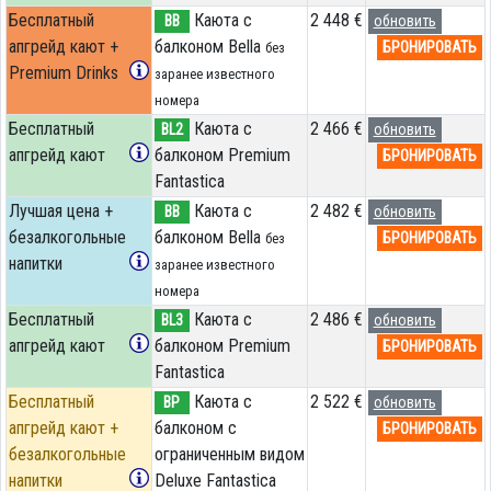
Бесплатный
Каюта с
2 448 €
BB
обновить
апгрейд кают +
балконом Bella
БРОНИРОВАТЬ
без
Premium Drinks
заранее известного
номера
Бесплатный
Каюта с
2 466 €
BL2
обновить
апгрейд кают
балконом Premium
БРОНИРОВАТЬ
Fantastica
Лучшая цена +
Каюта с
2 482 €
BB
обновить
безалкогольные
балконом Bella
БРОНИРОВАТЬ
без
напитки
заранее известного
номера
Бесплатный
Каюта с
2 486 €
BL3
обновить
апгрейд кают
балконом Premium
БРОНИРОВАТЬ
Fantastica
Бесплатный
Каюта с
2 522 €
BP
обновить
апгрейд кают +
балконом c
БРОНИРОВАТЬ
безалкогольные
ограниченным видом
напитки
Deluxe Fantastica