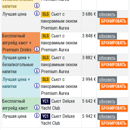
напитки
Лучшая цена
Сьют с
3 686 €
SLS
обновить
панорамным окном
БРОНИРОВАТЬ
Premium Aurea
Бесплатный
Сьют с
3 848 €
SLS
обновить
апгрейд кают +
панорамным окном
БРОНИРОВАТЬ
Premium Drinks
Premium Aurea
Лучшая цена +
Сьют с
3 882 €
SLS
обновить
безалкогольные
панорамным окном
БРОНИРОВАТЬ
напитки
Premium Aurea
Лучшая цена +
Сьют с
3 994 €
SLS
обновить
напитки
панорамным окном
БРОНИРОВАТЬ
Premium Aurea
Бесплатный
Сьют Deluxe
5 642 €
YC1
обновить
апгрейд кают
Yacht Club
БРОНИРОВАТЬ
Лучшая цена
Сьют Deluxe
5 942 €
YC1
обновить
Yacht Club
БРОНИРОВАТЬ