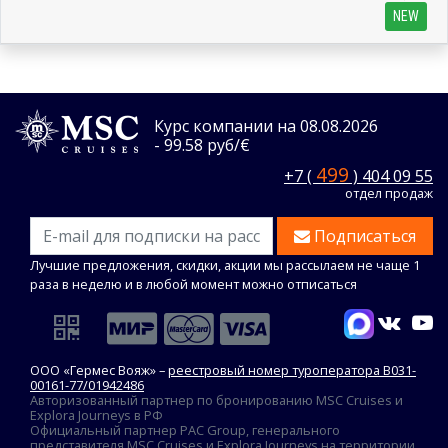
NEW
Курс компании на 08.08.2026
- 99.58 руб/€
499
+7 (
) 404 09 55
отдел продаж
Подписаться
Лучшие предложения, скидки, акции мы рассылаем не чаще 1
раза в неделю и в любой момент можно отписаться
ООО «Гермес Вояж» –
реестровый номер туроператора В031-
00161-77/01942486
Авторизованный партнер по бронированию MSC Cruises и
Explora Journeys в РФ
Официальный партнер PAC Group, генерального
представителя MSC Cruises и Explora Journeys на территории