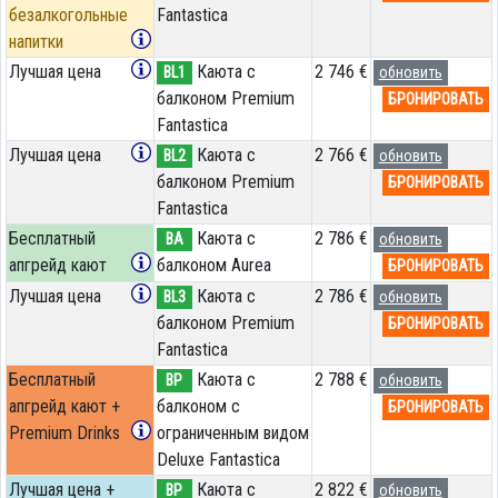
безалкогольные
Fantastica
напитки
Лучшая цена
Каюта с
2 746 €
BL1
обновить
балконом Premium
БРОНИРОВАТЬ
Fantastica
Лучшая цена
Каюта с
2 766 €
BL2
обновить
балконом Premium
БРОНИРОВАТЬ
Fantastica
Бесплатный
Каюта с
2 786 €
BA
обновить
апгрейд кают
балконом Aurea
БРОНИРОВАТЬ
Лучшая цена
Каюта с
2 786 €
BL3
обновить
балконом Premium
БРОНИРОВАТЬ
Fantastica
Бесплатный
Каюта с
2 788 €
BP
обновить
апгрейд кают +
балконом c
БРОНИРОВАТЬ
Premium Drinks
ограниченным видом
Deluxe Fantastica
Лучшая цена +
Каюта с
2 822 €
BP
обновить