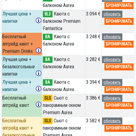
балконом Aurea
БРОНИРОВАТЬ
Лучшая цена +
Каюта с
3 094 €
BL3
обновить
напитки
балконом Premium
БРОНИРОВАТЬ
Fantastica
Бесплатный
Каюта с
3 248 €
BA
обновить
апгрейд кают +
балконом Aurea
БРОНИРОВАТЬ
Premium Drinks
Лучшая цена +
Каюта с
3 282 €
BA
обновить
безалкогольные
балконом Aurea
БРОНИРОВАТЬ
напитки
Лучшая цена +
Каюта с
3 394 €
BA
обновить
напитки
балконом Aurea
БРОНИРОВАТЬ
Бесплатный
Сьют с
3 386 €
SLS
обновить
апгрейд кают
панорамным окном
БРОНИРОВАТЬ
Premium Aurea
Бесплатный
Сьют с
3 582 €
SLS
обновить
апгрейд кают +
панорамным окном
БРОНИРОВАТЬ
безалкогольные
Premium Aurea