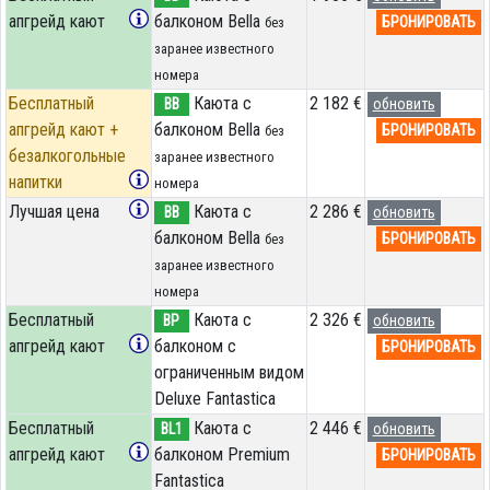
апгрейд кают
балконом Bella
БРОНИРОВАТЬ
без
заранее известного
номера
Бесплатный
Каюта с
2 182 €
BB
обновить
апгрейд кают +
балконом Bella
БРОНИРОВАТЬ
без
безалкогольные
заранее известного
напитки
номера
Лучшая цена
Каюта с
2 286 €
BB
обновить
балконом Bella
БРОНИРОВАТЬ
без
заранее известного
номера
Бесплатный
Каюта с
2 326 €
BP
обновить
апгрейд кают
балконом c
БРОНИРОВАТЬ
ограниченным видом
Deluxe Fantastica
Бесплатный
Каюта с
2 446 €
BL1
обновить
апгрейд кают
балконом Premium
БРОНИРОВАТЬ
Fantastica