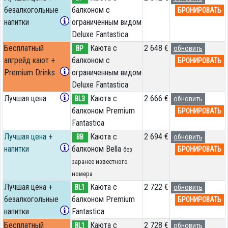
безалкогольные
балконом c
БРОНИРОВАТЬ
напитки
ограниченным видом
Deluxe Fantastica
Бесплатный
Каюта с
2 648 €
BP
обновить
апгрейд кают +
балконом c
БРОНИРОВАТЬ
Premium Drinks
ограниченным видом
Deluxe Fantastica
Лучшая цена
Каюта с
2 666 €
BL3
обновить
балконом Premium
БРОНИРОВАТЬ
Fantastica
Лучшая цена +
Каюта с
2 694 €
BB
обновить
напитки
балконом Bella
БРОНИРОВАТЬ
без
заранее известного
номера
Лучшая цена +
Каюта с
2 722 €
BL1
обновить
безалкогольные
балконом Premium
БРОНИРОВАТЬ
напитки
Fantastica
Бесплатный
Каюта с
2 728 €
BL1
обновить