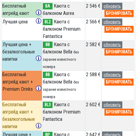
Бесплатный
Каюта с
2 546 €
BA
обновить
апгрейд кают
балконом Aurea
БРОНИРОВАТЬ
Лучшая цена
Каюта с
2 566 €
BL2
обновить
балконом Premium
БРОНИРОВАТЬ
Fantastica
Лучшая цена +
Каюта с
2 582 €
BB
обновить
безалкогольные
балконом Bella
БРОНИРОВАТЬ
без
напитки
заранее известного
номера
Бесплатный
Каюта с
2 588 €
BB
обновить
апгрейд кают +
балконом Bella
БРОНИРОВАТЬ
без
Premium Drinks
заранее известного
номера
Бесплатный
Каюта с
2 602 €
BL3
обновить
апгрейд кают +
балконом Premium
БРОНИРОВАТЬ
безалкогольные
Fantastica
напитки
Лучшая цена +
Каюта с
2 642 €
BP
обновить