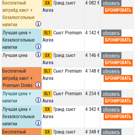
Бесплатный
Гранд сьют
4 082 €
SX
обновить
апгрейд кают +
Aurea
БРОНИРОВАТЬ
безалкогольные
напитки
Лучшая цена +
Сьют Premium
4 142 €
SL1
обновить
безалкогольные
Aurea
БРОНИРОВАТЬ
напитки
Лучшая цена
Гранд сьют
4 146 €
SX
обновить
Aurea
БРОНИРОВАТЬ
Бесплатный
Сьют Premium
4 148 €
SL1
обновить
апгрейд кают +
Aurea
БРОНИРОВАТЬ
Premium Drinks
Лучшая цена +
Сьют Premium
4 254 €
SL1
обновить
напитки
Aurea
БРОНИРОВАТЬ
Лучшая цена +
Гранд сьют
4 342 €
SX
обновить
безалкогольные
Aurea
БРОНИРОВАТЬ
напитки
Бесплатный
Гранд сьют
4 348 €
SX
обновить