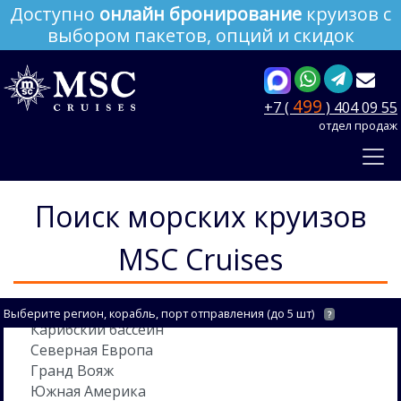
Доступно
онлайн бронирование
круизов с
выбором пакетов, опций и скидок
499
+7 (
) 404 09 55
отдел продаж
Поиск морских круизов
MSC Cruises
Выберите регион, корабль, порт отправления (до 5 шт)
?