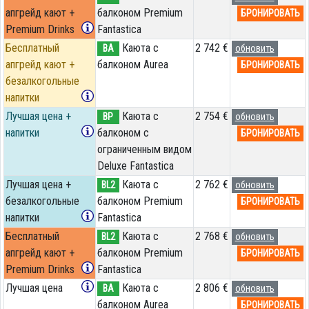
апгрейд кают +
балконом Premium
БРОНИРОВАТЬ
Premium Drinks
Fantastica
Бесплатный
Каюта с
2 742 €
BA
обновить
апгрейд кают +
балконом Aurea
БРОНИРОВАТЬ
безалкогольные
напитки
Лучшая цена +
Каюта с
2 754 €
BP
обновить
напитки
балконом c
БРОНИРОВАТЬ
ограниченным видом
Deluxe Fantastica
Лучшая цена +
Каюта с
2 762 €
BL2
обновить
безалкогольные
балконом Premium
БРОНИРОВАТЬ
напитки
Fantastica
Бесплатный
Каюта с
2 768 €
BL2
обновить
апгрейд кают +
балконом Premium
БРОНИРОВАТЬ
Premium Drinks
Fantastica
Лучшая цена
Каюта с
2 806 €
BA
обновить
балконом Aurea
БРОНИРОВАТЬ