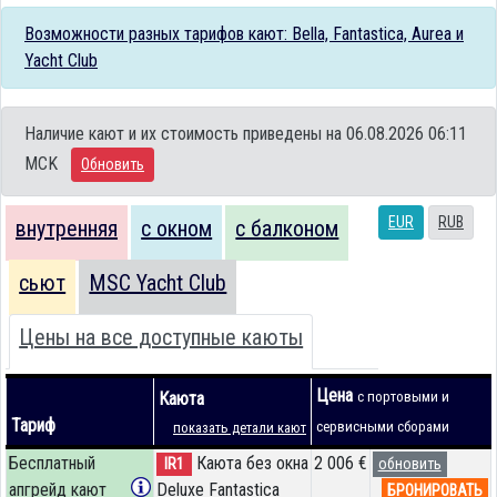
Возможности разных тарифов кают: Bella, Fantastica, Aurea и
Yacht Club
Наличие кают и их стоимость приведены на 06.08.2026 06:11
MCK
Обновить
EUR
RUB
внутренняя
с окном
с балконом
сьют
MSC Yacht Club
Цены на все доступные каюты
Цена
Каюта
с портовыми и
Тариф
сервисными сборами
показать детали кают
Бесплатный
Каюта без окна
2 006 €
IR1
обновить
апгрейд кают
Deluxe Fantastica
БРОНИРОВАТЬ