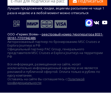
Подписаться
Лучшие предложения, скидки, акции мы рассылаем не чаще 1
раза в неделю и в любой момент можно отписаться
ООО «Гермес Вояж» –
реестровый номер туроператора В031-
00161-77/01942486
Авторизованный партнер по бронированию MSC Cruises и
Explora Journeys в РФ
Официальный партнер PAC Group, генерального
представителя MSC Cruises и Explora Journeys на территории
РФ
Вся информация, размещённая на сайте, носит
исключительно информационный характер и не является
рекламой и публичной офертой. Оплата только в рублях по
курсу компании.
Оставаясь на сайте Вы соглашаетесь с
Политикой
конфиденциальности