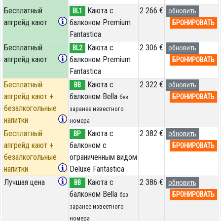
Бесплатный
Каюта с
2 266 €
BL1
обновить
апгрейд кают
балконом Premium
БРОНИРОВАТЬ
Fantastica
Бесплатный
Каюта с
2 306 €
BL2
обновить
апгрейд кают
балконом Premium
БРОНИРОВАТЬ
Fantastica
Бесплатный
Каюта с
2 322 €
BB
обновить
апгрейд кают +
балконом Bella
БРОНИРОВАТЬ
без
безалкогольные
заранее известного
напитки
номера
Бесплатный
Каюта с
2 382 €
BP
обновить
апгрейд кают +
балконом c
БРОНИРОВАТЬ
безалкогольные
ограниченным видом
напитки
Deluxe Fantastica
Лучшая цена
Каюта с
2 386 €
BB
обновить
балконом Bella
БРОНИРОВАТЬ
без
заранее известного
номера