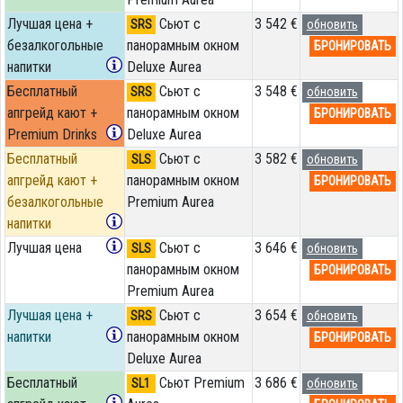
Лучшая цена +
Сьют с
3 542 €
SRS
обновить
безалкогольные
панорамным окном
БРОНИРОВАТЬ
напитки
Deluxe Aurea
Бесплатный
Сьют с
3 548 €
SRS
обновить
апгрейд кают +
панорамным окном
БРОНИРОВАТЬ
Premium Drinks
Deluxe Aurea
Бесплатный
Сьют с
3 582 €
SLS
обновить
апгрейд кают +
панорамным окном
БРОНИРОВАТЬ
безалкогольные
Premium Aurea
напитки
Лучшая цена
Сьют с
3 646 €
SLS
обновить
панорамным окном
БРОНИРОВАТЬ
Premium Aurea
Лучшая цена +
Сьют с
3 654 €
SRS
обновить
напитки
панорамным окном
БРОНИРОВАТЬ
Deluxe Aurea
Бесплатный
Сьют Premium
3 686 €
SL1
обновить