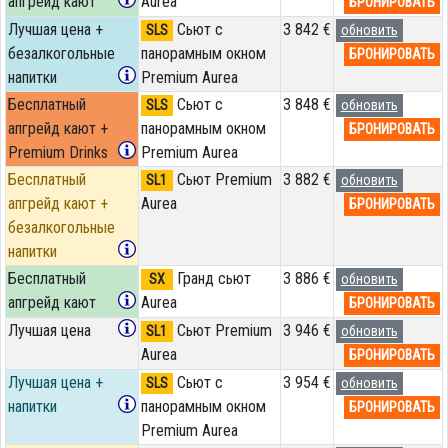
апгрейд кают
Aurea
БРОНИРОВАТЬ
Лучшая цена +
Сьют с
3 842 €
SLS
обновить
безалкогольные
панорамным окном
БРОНИРОВАТЬ
напитки
Premium Aurea
Бесплатный
Сьют с
3 848 €
SLS
обновить
апгрейд кают +
панорамным окном
БРОНИРОВАТЬ
Premium Drinks
Premium Aurea
Бесплатный
Сьют Premium
3 882 €
SL1
обновить
апгрейд кают +
Aurea
БРОНИРОВАТЬ
безалкогольные
напитки
Бесплатный
Гранд сьют
3 886 €
SX
обновить
апгрейд кают
Aurea
БРОНИРОВАТЬ
Лучшая цена
Сьют Premium
3 946 €
SL1
обновить
Aurea
БРОНИРОВАТЬ
Лучшая цена +
Сьют с
3 954 €
SLS
обновить
напитки
панорамным окном
БРОНИРОВАТЬ
Premium Aurea