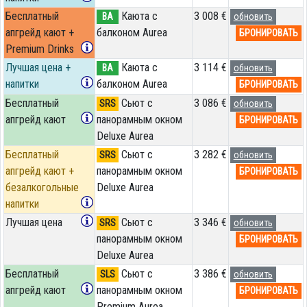
Бесплатный
Каюта с
3 008 €
BA
обновить
апгрейд кают +
балконом Aurea
БРОНИРОВАТЬ
Premium Drinks
Лучшая цена +
Каюта с
3 114 €
BA
обновить
напитки
балконом Aurea
БРОНИРОВАТЬ
Бесплатный
Сьют с
3 086 €
SRS
обновить
апгрейд кают
панорамным окном
БРОНИРОВАТЬ
Deluxe Aurea
Бесплатный
Сьют с
3 282 €
SRS
обновить
апгрейд кают +
панорамным окном
БРОНИРОВАТЬ
безалкогольные
Deluxe Aurea
напитки
Лучшая цена
Сьют с
3 346 €
SRS
обновить
панорамным окном
БРОНИРОВАТЬ
Deluxe Aurea
Бесплатный
Сьют с
3 386 €
SLS
обновить
апгрейд кают
панорамным окном
БРОНИРОВАТЬ
Premium Aurea