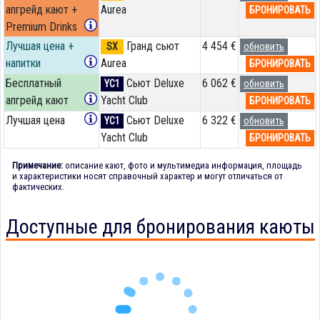
апгрейд кают +
Aurea
БРОНИРОВАТЬ
Premium Drinks
Лучшая цена +
Гранд сьют
4 454 €
SX
обновить
напитки
Aurea
БРОНИРОВАТЬ
Бесплатный
Сьют Deluxe
6 062 €
YC1
обновить
апгрейд кают
Yacht Club
БРОНИРОВАТЬ
Лучшая цена
Сьют Deluxe
6 322 €
YC1
обновить
Yacht Club
БРОНИРОВАТЬ
Примечание:
описание кают, фото и мультимедиа информация, площадь
и характеристики носят справочный характер и могут отличаться от
фактических.
Доступные для бронирования каюты