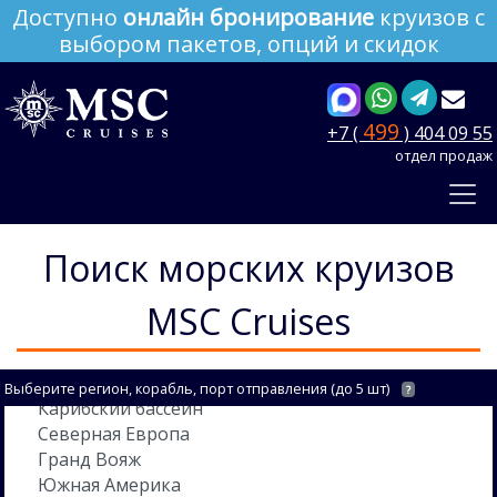
Доступно
онлайн бронирование
круизов с
выбором пакетов, опций и скидок
499
+7 (
) 404 09 55
отдел продаж
Поиск морских круизов
MSC Cruises
Выберите регион, корабль, порт отправления (до 5 шт)
?