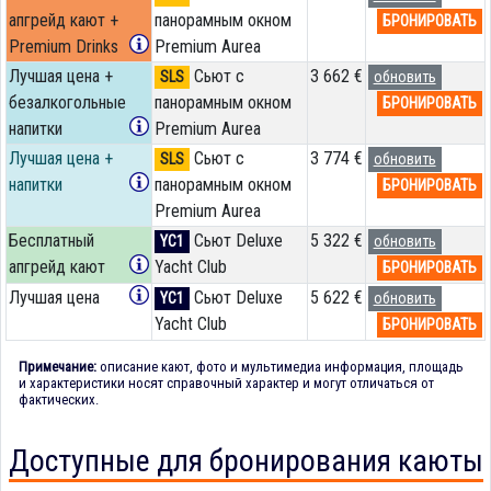
апгрейд кают +
панорамным окном
БРОНИРОВАТЬ
Premium Drinks
Premium Aurea
Лучшая цена +
Сьют с
3 662 €
SLS
обновить
безалкогольные
панорамным окном
БРОНИРОВАТЬ
напитки
Premium Aurea
Лучшая цена +
Сьют с
3 774 €
SLS
обновить
напитки
панорамным окном
БРОНИРОВАТЬ
Premium Aurea
Бесплатный
Сьют Deluxe
5 322 €
YC1
обновить
апгрейд кают
Yacht Club
БРОНИРОВАТЬ
Лучшая цена
Сьют Deluxe
5 622 €
YC1
обновить
Yacht Club
БРОНИРОВАТЬ
Примечание:
описание кают, фото и мультимедиа информация, площадь
и характеристики носят справочный характер и могут отличаться от
фактических.
Доступные для бронирования каюты