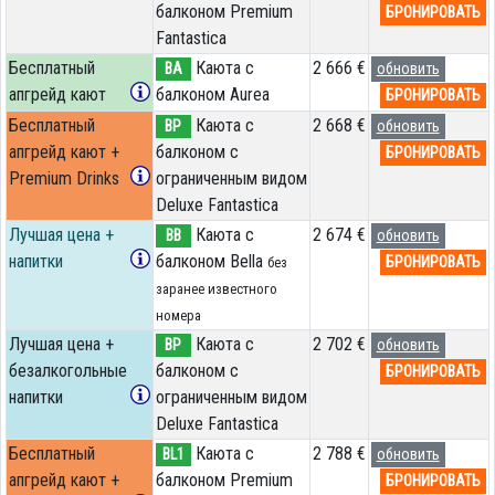
балконом Premium
БРОНИРОВАТЬ
Fantastica
Бесплатный
Каюта с
2 666 €
BA
обновить
апгрейд кают
балконом Aurea
БРОНИРОВАТЬ
Бесплатный
Каюта с
2 668 €
BP
обновить
апгрейд кают +
балконом c
БРОНИРОВАТЬ
Premium Drinks
ограниченным видом
Deluxe Fantastica
Лучшая цена +
Каюта с
2 674 €
BB
обновить
напитки
балконом Bella
БРОНИРОВАТЬ
без
заранее известного
номера
Лучшая цена +
Каюта с
2 702 €
BP
обновить
безалкогольные
балконом c
БРОНИРОВАТЬ
напитки
ограниченным видом
Deluxe Fantastica
Бесплатный
Каюта с
2 788 €
BL1
обновить
апгрейд кают +
балконом Premium
БРОНИРОВАТЬ