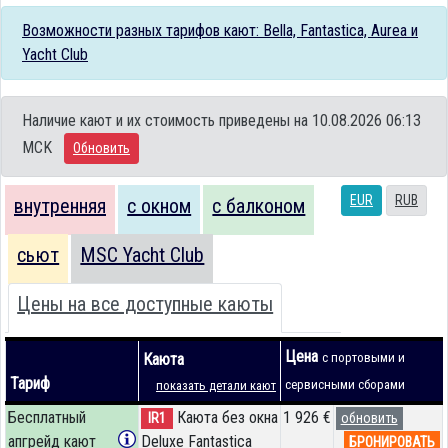
Возможности разных тарифов кают: Bella, Fantastica, Aurea и
Yacht Club
Наличие кают и их стоимость приведены на 10.08.2026 06:13
MCK
Обновить
EUR
RUB
внутренняя
с окном
с балконом
сьют
MSC Yacht Club
Цены на все доступные каюты
Цена
Каюта
с портовыми и
Тариф
сервисными сборами
показать детали кают
Бесплатный
Каюта без окна
1 926 €
IR1
обновить
апгрейд кают
Deluxe Fantastica
БРОНИРОВАТЬ