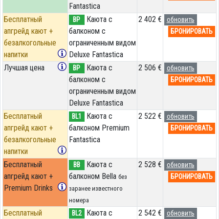
Fantastica
Бесплатный
Каюта с
2 402 €
BP
обновить
апгрейд кают +
балконом c
БРОНИРОВАТЬ
безалкогольные
ограниченным видом
напитки
Deluxe Fantastica
Лучшая цена
Каюта с
2 506 €
BP
обновить
балконом c
БРОНИРОВАТЬ
ограниченным видом
Deluxe Fantastica
Бесплатный
Каюта с
2 522 €
BL1
обновить
апгрейд кают +
балконом Premium
БРОНИРОВАТЬ
безалкогольные
Fantastica
напитки
Бесплатный
Каюта с
2 528 €
BB
обновить
апгрейд кают +
балконом Bella
БРОНИРОВАТЬ
без
Premium Drinks
заранее известного
номера
Бесплатный
Каюта с
2 542 €
BL2
обновить