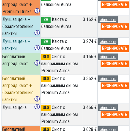
апгрейд кают +
балконом Aurea
БРОНИРОВАТЬ
Premium Drinks
Лучшая цена +
Каюта с
3 162 €
BA
обновить
безалкогольные
балконом Aurea
БРОНИРОВАТЬ
напитки
Лучшая цена +
Каюта с
3 274 €
BA
обновить
напитки
балконом Aurea
БРОНИРОВАТЬ
Бесплатный
Сьют с
3 166 €
SLS
обновить
апгрейд кают
панорамным окном
БРОНИРОВАТЬ
Premium Aurea
Бесплатный
Сьют с
3 362 €
SLS
обновить
апгрейд кают +
панорамным окном
БРОНИРОВАТЬ
безалкогольные
Premium Aurea
напитки
Лучшая цена
Сьют с
3 466 €
SLS
обновить
панорамным окном
БРОНИРОВАТЬ
Premium Aurea
Бесплатный
Сьют с
3 628 €
SLS
обновить