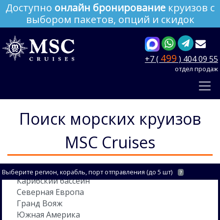
Доступно
онлайн бронирование
круизов с
выбором пакетов, опций и скидок
499
+7 (
) 404 09 55
отдел продаж
Поиск морских круизов
MSC Cruises
Выберите регион, корабль, порт отправления (до 5 шт)
?