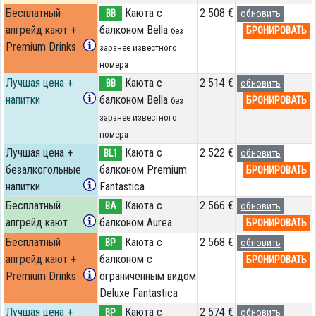
Бесплатный
Каюта с
2 508 €
BB
обновить
апгрейд кают +
балконом Bella
БРОНИРОВАТЬ
без
Premium Drinks
заранее известного
номера
Лучшая цена +
Каюта с
2 514 €
BB
обновить
напитки
балконом Bella
БРОНИРОВАТЬ
без
заранее известного
номера
Лучшая цена +
Каюта с
2 522 €
BL1
обновить
безалкогольные
балконом Premium
БРОНИРОВАТЬ
напитки
Fantastica
Бесплатный
Каюта с
2 566 €
BA
обновить
апгрейд кают
балконом Aurea
БРОНИРОВАТЬ
Бесплатный
Каюта с
2 568 €
BP
обновить
апгрейд кают +
балконом c
БРОНИРОВАТЬ
Premium Drinks
ограниченным видом
Deluxe Fantastica
Лучшая цена +
Каюта с
2 574 €
BP
обновить