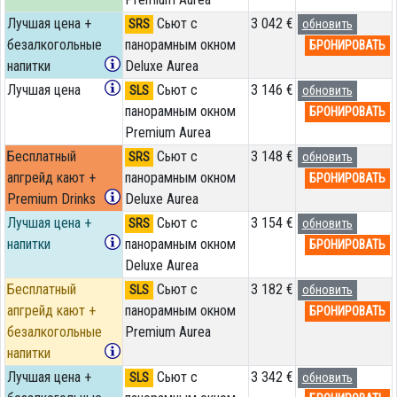
Лучшая цена +
Сьют с
3 042 €
SRS
обновить
безалкогольные
панорамным окном
БРОНИРОВАТЬ
напитки
Deluxe Aurea
Лучшая цена
Сьют с
3 146 €
SLS
обновить
панорамным окном
БРОНИРОВАТЬ
Premium Aurea
Бесплатный
Сьют с
3 148 €
SRS
обновить
апгрейд кают +
панорамным окном
БРОНИРОВАТЬ
Premium Drinks
Deluxe Aurea
Лучшая цена +
Сьют с
3 154 €
SRS
обновить
напитки
панорамным окном
БРОНИРОВАТЬ
Deluxe Aurea
Бесплатный
Сьют с
3 182 €
SLS
обновить
апгрейд кают +
панорамным окном
БРОНИРОВАТЬ
безалкогольные
Premium Aurea
напитки
Лучшая цена +
Сьют с
3 342 €
SLS
обновить