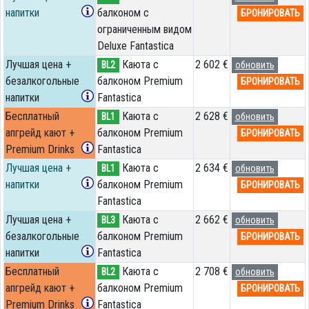
напитки
балконом c
БРОНИРОВАТЬ
ограниченным видом
Deluxe Fantastica
Лучшая цена +
Каюта с
2 602 €
BL2
обновить
безалкогольные
балконом Premium
БРОНИРОВАТЬ
напитки
Fantastica
Бесплатный
Каюта с
2 628 €
BL1
обновить
апгрейд кают +
балконом Premium
БРОНИРОВАТЬ
Premium Drinks
Fantastica
Лучшая цена +
Каюта с
2 634 €
BL1
обновить
напитки
балконом Premium
БРОНИРОВАТЬ
Fantastica
Лучшая цена +
Каюта с
2 662 €
BL3
обновить
безалкогольные
балконом Premium
БРОНИРОВАТЬ
напитки
Fantastica
Бесплатный
Каюта с
2 708 €
BL2
обновить
апгрейд кают +
балконом Premium
БРОНИРОВАТЬ
Premium Drinks
Fantastica