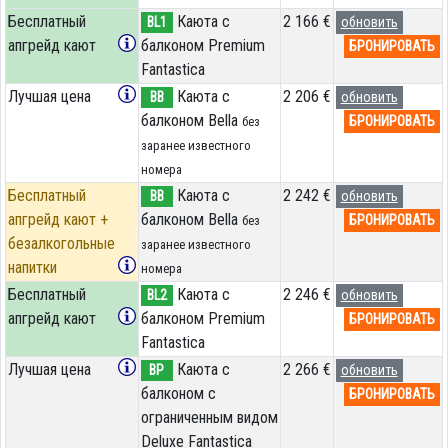
Бесплатный
Каюта с
2 166 €
BL1
обновить
апгрейд кают
балконом Premium
БРОНИРОВАТЬ
Fantastica
Лучшая цена
Каюта с
2 206 €
BB
обновить
балконом Bella
БРОНИРОВАТЬ
без
заранее известного
номера
Бесплатный
Каюта с
2 242 €
BB
обновить
апгрейд кают +
балконом Bella
БРОНИРОВАТЬ
без
безалкогольные
заранее известного
напитки
номера
Бесплатный
Каюта с
2 246 €
BL2
обновить
апгрейд кают
балконом Premium
БРОНИРОВАТЬ
Fantastica
Лучшая цена
Каюта с
2 266 €
BP
обновить
балконом c
БРОНИРОВАТЬ
ограниченным видом
Deluxe Fantastica