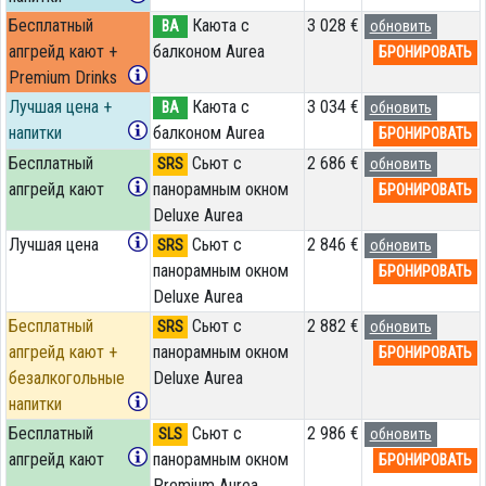
Бесплатный
Каюта с
3 028 €
BA
обновить
апгрейд кают +
балконом Aurea
БРОНИРОВАТЬ
Premium Drinks
Лучшая цена +
Каюта с
3 034 €
BA
обновить
напитки
балконом Aurea
БРОНИРОВАТЬ
Бесплатный
Сьют с
2 686 €
SRS
обновить
апгрейд кают
панорамным окном
БРОНИРОВАТЬ
Deluxe Aurea
Лучшая цена
Сьют с
2 846 €
SRS
обновить
панорамным окном
БРОНИРОВАТЬ
Deluxe Aurea
Бесплатный
Сьют с
2 882 €
SRS
обновить
апгрейд кают +
панорамным окном
БРОНИРОВАТЬ
безалкогольные
Deluxe Aurea
напитки
Бесплатный
Сьют с
2 986 €
SLS
обновить
апгрейд кают
панорамным окном
БРОНИРОВАТЬ
Premium Aurea