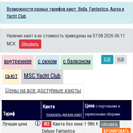
Возможности разных тарифов кают: Bella, Fantastica, Aurea и
Yacht Club
Наличие кают и их стоимость приведены на 07.08.2026 06:11
MCK
Обновить
EUR
RUB
внутренняя
с окном
с балконом
сьют
MSC Yacht Club
Цены на все доступные каюты
Цена
Каюта
с портовыми и
Тариф
сервисными сборами
показать детали кают
Лучшая цена
Каюта без окна
1 986 €
IR2
обновить
Deluxe Fantastica
БРОНИРОВАТЬ