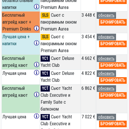
безалкогольные
панорамным окном
БРОНИРОВАТЬ
напитки
Premium Aurea
Бесплатный
Сьют с
3 448 €
SLS
обновить
апгрейд кают +
панорамным окном
БРОНИРОВАТЬ
Premium Drinks
Premium Aurea
Лучшая цена +
Сьют с
3 454 €
SLS
обновить
напитки
панорамным окном
БРОНИРОВАТЬ
Premium Aurea
Бесплатный
Сьют Deluxe
4 662 €
YC1
обновить
апгрейд кают
Yacht Club
БРОНИРОВАТЬ
Лучшая цена
Сьют Deluxe
4 822 €
YC1
обновить
Yacht Club
БРОНИРОВАТЬ
Бесплатный
Сьют Yacht
6 862 €
YCT
обновить
апгрейд кают
Club Executive и
БРОНИРОВАТЬ
Family Suite с
балконом
Лучшая цена
Сьют Yacht
7 022 €
YCT
обновить
Club Executive и
БРОНИРОВАТЬ