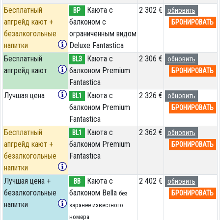
Бесплатный
Каюта с
2 302 €
BP
обновить
апгрейд кают +
балконом c
БРОНИРОВАТЬ
безалкогольные
ограниченным видом
напитки
Deluxe Fantastica
Бесплатный
Каюта с
2 306 €
BL3
обновить
апгрейд кают
балконом Premium
БРОНИРОВАТЬ
Fantastica
Лучшая цена
Каюта с
2 326 €
BL1
обновить
балконом Premium
БРОНИРОВАТЬ
Fantastica
Бесплатный
Каюта с
2 362 €
BL1
обновить
апгрейд кают +
балконом Premium
БРОНИРОВАТЬ
безалкогольные
Fantastica
напитки
Лучшая цена +
Каюта с
2 402 €
BB
обновить
безалкогольные
балконом Bella
БРОНИРОВАТЬ
без
напитки
заранее известного
номера