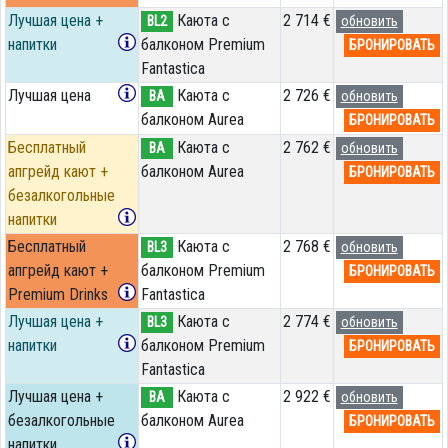
Лучшая цена +
Каюта с
2 714 €
BL2
обновить
напитки
балконом Premium
БРОНИРОВАТЬ
Fantastica
Лучшая цена
Каюта с
2 726 €
BA
обновить
балконом Aurea
БРОНИРОВАТЬ
Бесплатный
Каюта с
2 762 €
BA
обновить
апгрейд кают +
балконом Aurea
БРОНИРОВАТЬ
безалкогольные
напитки
Бесплатный
Каюта с
2 768 €
BL3
обновить
апгрейд кают +
балконом Premium
БРОНИРОВАТЬ
Premium Drinks
Fantastica
Лучшая цена +
Каюта с
2 774 €
BL3
обновить
напитки
балконом Premium
БРОНИРОВАТЬ
Fantastica
Лучшая цена +
Каюта с
2 922 €
BA
обновить
безалкогольные
балконом Aurea
БРОНИРОВАТЬ
напитки