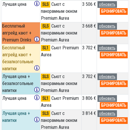
Лучшая цена
Сьют с
3 506 €
SLS
обновить
панорамным окном
БРОНИРОВАТЬ
Premium Aurea
Бесплатный
Сьют с
3 668 €
SLS
обновить
апгрейд кают +
панорамным окном
БРОНИРОВАТЬ
Premium Drinks
Premium Aurea
Бесплатный
Сьют Premium
3 702 €
SL1
обновить
апгрейд кают +
Aurea
БРОНИРОВАТЬ
безалкогольные
напитки
Лучшая цена +
Сьют с
3 702 €
SLS
обновить
безалкогольные
панорамным окном
БРОНИРОВАТЬ
напитки
Premium Aurea
Лучшая цена
Сьют Premium
3 806 €
SL1
обновить
Aurea
БРОНИРОВАТЬ
Лучшая цена +
Сьют с
3 814 €
SLS
обновить
напитки
панорамным окном
БРОНИРОВАТЬ
Premium Aurea