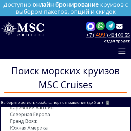
Доступно
онлайн бронирование
круизов с
выбором пакетов, опций и скидок
499
+7 (
) 404 09 55
отдел продаж
Поиск морских круизов
MSC Cruises
Выберите регион, корабль, порт отправления (до 5 шт)
?