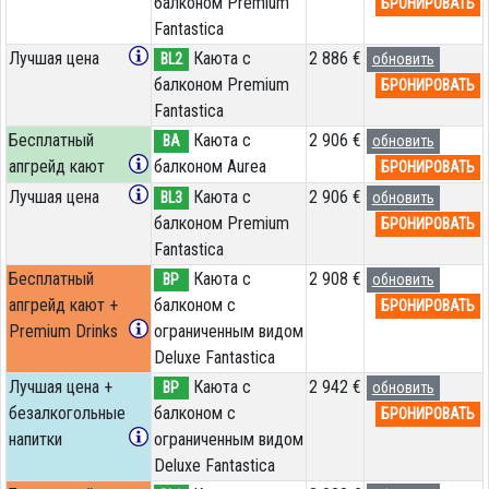
балконом Premium
БРОНИРОВАТЬ
Fantastica
Лучшая цена
Каюта с
2 886 €
BL2
обновить
балконом Premium
БРОНИРОВАТЬ
Fantastica
Бесплатный
Каюта с
2 906 €
BA
обновить
апгрейд кают
балконом Aurea
БРОНИРОВАТЬ
Лучшая цена
Каюта с
2 906 €
BL3
обновить
балконом Premium
БРОНИРОВАТЬ
Fantastica
Бесплатный
Каюта с
2 908 €
BP
обновить
апгрейд кают +
балконом c
БРОНИРОВАТЬ
Premium Drinks
ограниченным видом
Deluxe Fantastica
Лучшая цена +
Каюта с
2 942 €
BP
обновить
безалкогольные
балконом c
БРОНИРОВАТЬ
напитки
ограниченным видом
Deluxe Fantastica