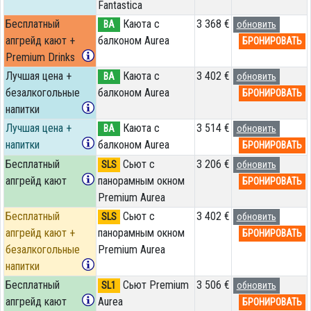
Fantastica
Бесплатный
Каюта с
3 368 €
BA
обновить
апгрейд кают +
балконом Aurea
БРОНИРОВАТЬ
Premium Drinks
Лучшая цена +
Каюта с
3 402 €
BA
обновить
безалкогольные
балконом Aurea
БРОНИРОВАТЬ
напитки
Лучшая цена +
Каюта с
3 514 €
BA
обновить
напитки
балконом Aurea
БРОНИРОВАТЬ
Бесплатный
Сьют с
3 206 €
SLS
обновить
апгрейд кают
панорамным окном
БРОНИРОВАТЬ
Premium Aurea
Бесплатный
Сьют с
3 402 €
SLS
обновить
апгрейд кают +
панорамным окном
БРОНИРОВАТЬ
безалкогольные
Premium Aurea
напитки
Бесплатный
Сьют Premium
3 506 €
SL1
обновить
апгрейд кают
Aurea
БРОНИРОВАТЬ