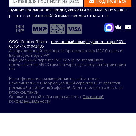
Подписаться
Лучшие предложения, скидки, акции мы рассылаем не чаще 1
раза в неделю и в любой момент можно отписаться
ООО «Гермес Вояж» –
реестровый номер туроператора В031-
00161-77/01942486
Авторизованный партнер по бронированию MSC Cruises и
Explora Journeys в РФ
Официальный партнер PAC Group, генерального
представителя MSC Cruises и Explora Journeys на территории
РФ
Вся информация, размещённая на сайте, носит
исключительно информационный характер и не является
рекламой и публичной офертой. Оплата только в рублях по
курсу компании.
Оставаясь на сайте Вы соглашаетесь с
Политикой
конфиденциальности