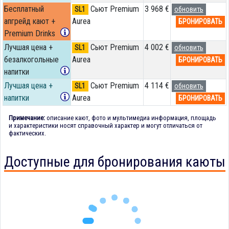
Бесплатный
Сьют Premium
3 968 €
SL1
обновить
апгрейд кают +
Aurea
БРОНИРОВАТЬ
Premium Drinks
Лучшая цена +
Сьют Premium
4 002 €
SL1
обновить
безалкогольные
Aurea
БРОНИРОВАТЬ
напитки
Лучшая цена +
Сьют Premium
4 114 €
SL1
обновить
напитки
Aurea
БРОНИРОВАТЬ
Примечание:
описание кают, фото и мультимедиа информация, площадь
и характеристики носят справочный характер и могут отличаться от
фактических.
Доступные для бронирования каюты