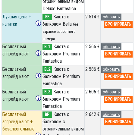
ограниченным видом
Deluxe Fantastica
Лучшая цена +
Каюта с
2 514 €
BB
обновить
напитки
балконом Bella
БРОНИРОВАТЬ
без
заранее известного
номера
Бесплатный
Каюта с
2 566 €
BL1
обновить
апгрейд кают
балконом Premium
БРОНИРОВАТЬ
Fantastica
Бесплатный
Каюта с
2 586 €
BL2
обновить
апгрейд кают
балконом Premium
БРОНИРОВАТЬ
Fantastica
Бесплатный
Каюта с
2 606 €
BL3
обновить
апгрейд кают
балконом Premium
БРОНИРОВАТЬ
Fantastica
Бесплатный
Каюта с
2 642 €
BP
обновить
апгрейд кают +
балконом c
БРОНИРОВАТЬ
безалкогольные
ограниченным видом