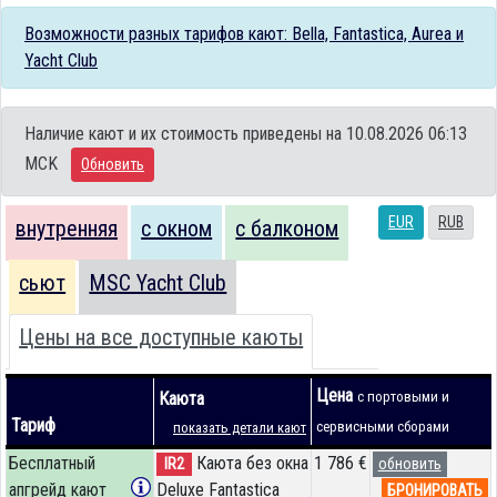
Возможности разных тарифов кают: Bella, Fantastica, Aurea и
Yacht Club
Наличие кают и их стоимость приведены на 10.08.2026 06:13
MCK
Обновить
EUR
RUB
внутренняя
с окном
с балконом
сьют
MSC Yacht Club
Цены на все доступные каюты
Цена
Каюта
с портовыми и
Тариф
сервисными сборами
показать детали кают
Бесплатный
Каюта без окна
1 786 €
IR2
обновить
апгрейд кают
Deluxe Fantastica
БРОНИРОВАТЬ