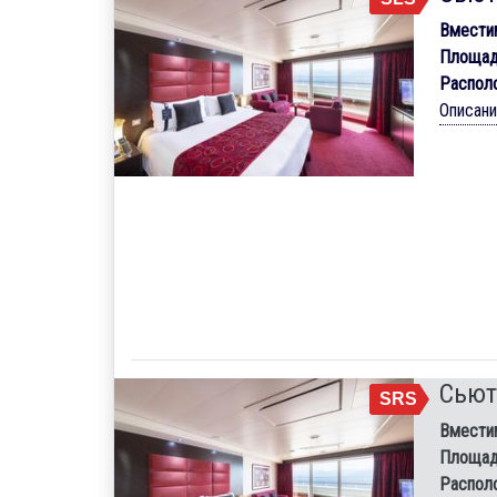
Вмести
Площад
Распол
Описан
Сьют
SRS
Вмести
Площад
Распол