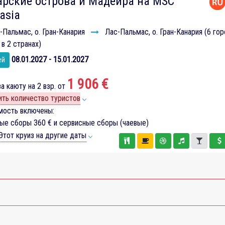
арские острова и Мадейра на MSC
asia
Пальмас, о. Гран-Канария
Лас-Пальмас, о. Гран-Канария (6 гор
 в 2 странах)
08.01.2027 - 15.01.2027
ей
1 906 €
а каюту на 2 взр. от
ть количество туристов
мость включены:
вые сборы
360 €
и сервисные сборы (чаевые)
тот круиз на другие даты