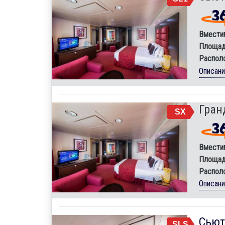
Вмести
Площад
Распол
Описан
Гран
SX
Вмести
Площад
Распол
Описан
Сьют
SLS