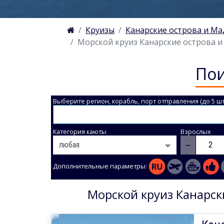
Круизы
Канарские острова и М
Морской круиз Канарские острова и М
Пои
Выберите регион, корабль, порт отправления (до 5 шт
Категория каюты
Взрослых
−
Дополнительные параметры:
Морской круиз Канарски