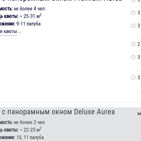
мость:
не более 4 чел.
3
2
ь каюты:
~ 25-31 м
ожение:
9-11 палуба
3
ие каюты
2
3
3
 с панорамным окном Deluxe Aurea
н
мость:
не более 2 чел.
2
ь каюты:
~ 22-23 м
ожение:
10, 11 палуба