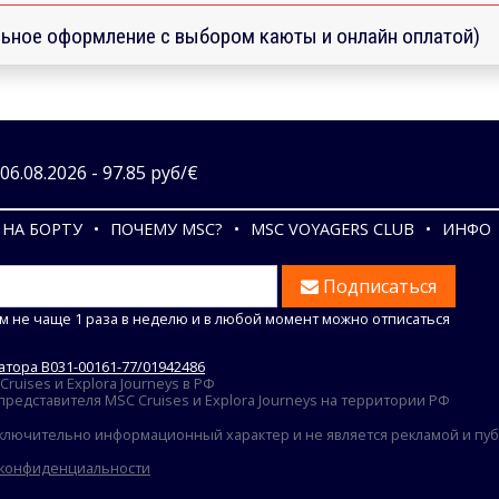
ьное оформление с выбором каюты и онлайн оплатой)
6.08.2026 - 97.85 руб/€
НА БОРТУ
ПОЧЕМУ MSC?
MSC VOYAGERS CLUB
ИНФО
Подписаться
м не чаще 1 раза в неделю и в любой момент можно отписаться
тора В031-00161-77/01942486
uises и Explora Journeys в РФ
едставителя MSC Cruises и Explora Journeys на территории РФ
ключительно информационный характер и не является рекламой и публ
 конфиденциальности