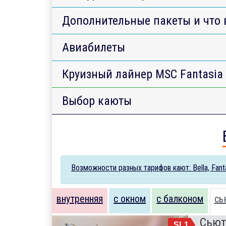
Дополнительные пакеты и что 
Авиабилеты
Круизный лайнер MSC Fantasia
Выбор каюты
Возможности разных тарифов кают: Bella, Fantas
внутренняя
с окном
с балконом
сь
Сьют
SL1