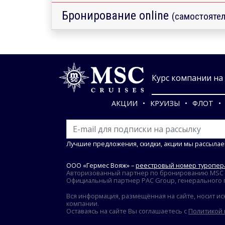
Бронирование online
(самостоятел
Курс компании на 0
АКЦИИ
КРУИЗЫ
ФЛОТ
Лучшие предложения, скидки, акции мы рассылае
ООО «Гермес Вояж» –
реестровый номер туропера
Авторизованный партнер по бронированию MSC Cr
Официальный партнер PAC Group, генерального пр
Вся информация, размещённая на сайте, носит ис
компании.
Оставаясь на сайте Вы соглашаетесь с
Политикой