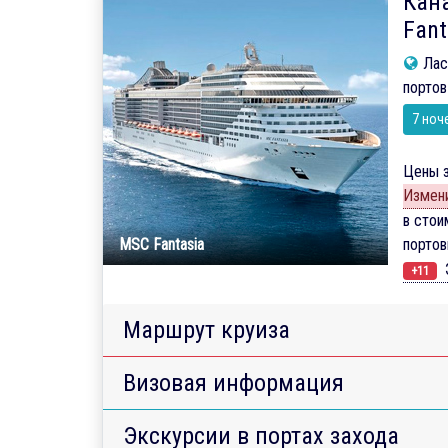
Кан
Fant
Лас-
портов
7 ноч
Цены з
Измени
в стои
MSC Fantasia
порто
Э
+11
Маршрут круиза
Визовая информация
Экскурсии в портах захода