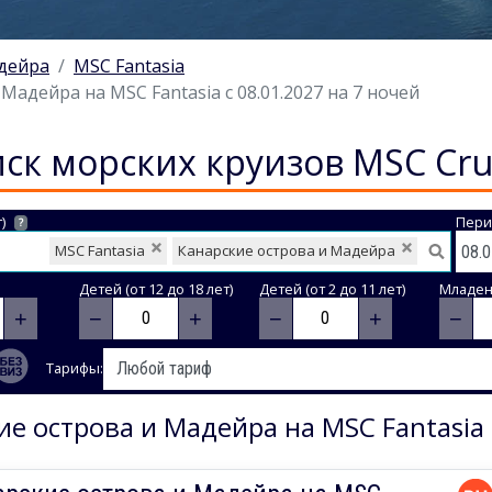
адейра
MSC Fantasia
адейра на MSC Fantasia с 08.01.2027 на 7 ночей
ск морских круизов MSC Cru
)
Пери
?
MSC Fantasia
Канарские острова и Мадейра
Детей (от 12 до 18 лет)
Детей (от 2 до 11 лет)
Младене
+
−
+
−
+
−
Тарифы:
е острова и Мадейра на MSC Fantasia 