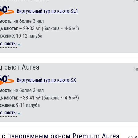
Виртуальный тур по каюте SL1
мость:
не более 3 чел.
2
2
ь каюты:
~ 29-33 м
(балкона ~ 4-6 м
)
ожение:
10-12 палуба
ие каюты
д сьют Aurea
н
Виртуальный тур по каюте SX
мость:
не более 3 чел.
2
2
ь каюты:
~ 38-41 м
(балкона ~ 4-6 м
)
ожение:
9-11 палуба
ие каюты
 с панорамным окном Premium Aurea
3