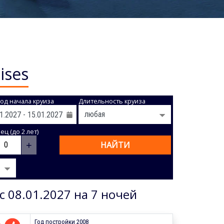
ises
од начала круиза
Длительность круиза
ц (до 2 лет)
+
НАЙТИ
с 08.01.2027 на 7 ночей
Год постройки 2008