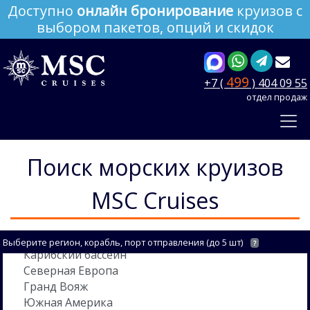
Доступно
онлайн бронирование
круизов с
выбором пакетов, опций и скидок
499
+7 (
) 404 09 55
отдел продаж
Поиск морских круизов
MSC Cruises
Выберите регион, корабль, порт отправления (до 5 шт)
?