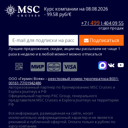
Курс компании на 08.08.2026
- 99.58 руб/€
499
+7 (
) 404 09 55
отдел продаж
Подписаться
Лучшие предложения, скидки, акции мы рассылаем не чаще 1
раза в неделю и в любой момент можно отписаться
ООО «Гермес Вояж» –
реестровый номер туроператора В031-
00161-77/01942486
Авторизованный партнер по бронированию MSC Cruises и
Explora Journeys в РФ
Официальный партнер PAC Group, генерального
представителя MSC Cruises и Explora Journeys на территории
РФ
Вся информация, размещённая на сайте, носит
исключительно информационный характер и не является
рекламой и публичной офертой. Оплата только в рублях по
курсу компании.