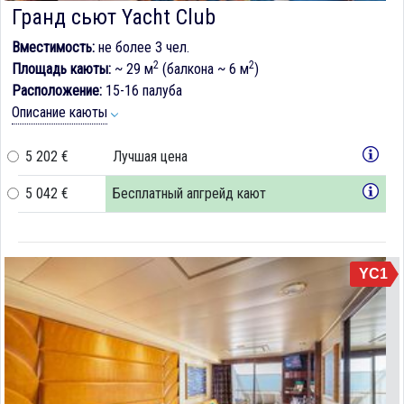
Гранд сьют Yacht Club
Вместимость:
не более 3 чел.
2
2
Площадь каюты:
~ 29 м
(балкона ~ 6 м
)
Расположение:
15-16 палуба
Описание каюты
5 202 €
Лучшая цена
5 042 €
Бесплатный апгрейд кают
YC1