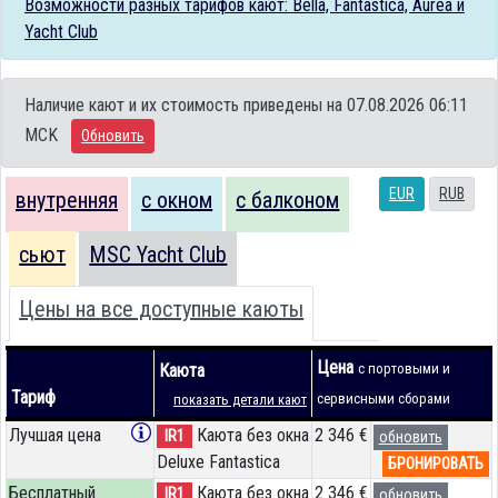
Возможности разных тарифов кают: Bella, Fantastica, Aurea и
Yacht Club
Наличие кают и их стоимость приведены на 07.08.2026 06:11
MCK
Обновить
EUR
RUB
внутренняя
с окном
с балконом
сьют
MSC Yacht Club
Цены на все доступные каюты
Цена
Каюта
с портовыми и
Тариф
сервисными сборами
показать детали кают
Лучшая цена
Каюта без окна
2 346 €
IR1
обновить
Deluxe Fantastica
БРОНИРОВАТЬ
Бесплатный
Каюта без окна
2 346 €
IR1
обновить