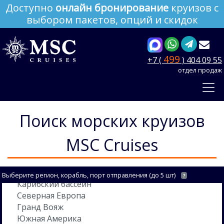
Доступно
онлайн бронирование
круизов с
выбором пакетов, опций и скидок
499
+7 (
) 404 09 55
отдел продаж
Поиск морских круизов
MSC Cruises
Выберите регион, корабль, порт отправления (до 5 шт)
?