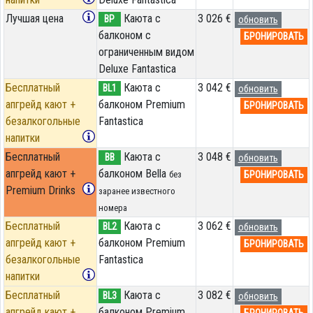
Лучшая цена
Каюта с
3 026 €
BP
обновить
балконом c
БРОНИРОВАТЬ
ограниченным видом
Deluxe Fantastica
Бесплатный
Каюта с
3 042 €
BL1
обновить
апгрейд кают +
балконом Premium
БРОНИРОВАТЬ
безалкогольные
Fantastica
напитки
Бесплатный
Каюта с
3 048 €
BB
обновить
апгрейд кают +
балконом Bella
БРОНИРОВАТЬ
без
Premium Drinks
заранее известного
номера
Бесплатный
Каюта с
3 062 €
BL2
обновить
апгрейд кают +
балконом Premium
БРОНИРОВАТЬ
безалкогольные
Fantastica
напитки
Бесплатный
Каюта с
3 082 €
BL3
обновить
апгрейд кают +
балконом Premium
БРОНИРОВАТЬ