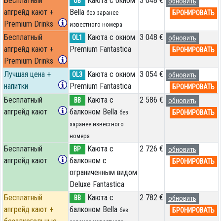
Бесплатный
Каюта с окном
3 048 €
OB
обновить
апгрейд кают +
Bella
БРОНИРОВАТЬ
без заранее
Premium Drinks
известного номера
Бесплатный
Каюта с окном
3 048 €
OL1
обновить
апгрейд кают +
Premium Fantastica
БРОНИРОВАТЬ
Premium Drinks
Лучшая цена +
Каюта с окном
3 054 €
OL3
обновить
напитки
Premium Fantastica
БРОНИРОВАТЬ
Бесплатный
Каюта с
2 586 €
BB
обновить
апгрейд кают
балконом Bella
БРОНИРОВАТЬ
без
заранее известного
номера
Бесплатный
Каюта с
2 726 €
BP
обновить
апгрейд кают
балконом c
БРОНИРОВАТЬ
ограниченным видом
Deluxe Fantastica
Бесплатный
Каюта с
2 782 €
BB
обновить
апгрейд кают +
балконом Bella
БРОНИРОВАТЬ
без