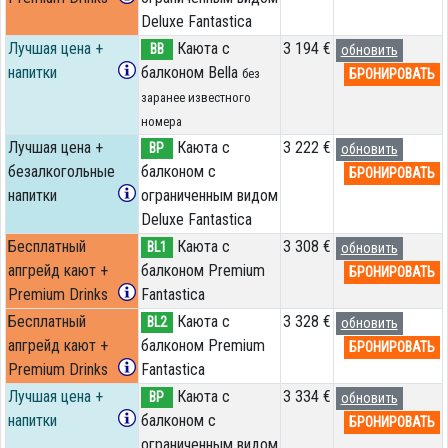
Deluxe Fantastica
Лучшая цена +
Каюта с
3 194 €
BB
обновить
напитки
балконом Bella
БРОНИРОВАТЬ
без
заранее известного
номера
Лучшая цена +
Каюта с
3 222 €
BP
обновить
безалкогольные
балконом c
БРОНИРОВАТЬ
напитки
ограниченным видом
Deluxe Fantastica
Бесплатный
Каюта с
3 308 €
BL1
обновить
апгрейд кают +
балконом Premium
БРОНИРОВАТЬ
Premium Drinks
Fantastica
Бесплатный
Каюта с
3 328 €
BL2
обновить
апгрейд кают +
балконом Premium
БРОНИРОВАТЬ
Premium Drinks
Fantastica
Лучшая цена +
Каюта с
3 334 €
BP
обновить
напитки
балконом c
БРОНИРОВАТЬ
ограниченным видом