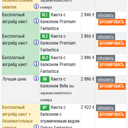
безалкогольные
заранее известного
напитки
номера
Бесплатный
Каюта с
2 846 €
BL1
обновить
апгрейд кают
балконом Premium
БРОНИРОВАТЬ
Fantastica
Бесплатный
Каюта с
2 866 €
BL2
обновить
апгрейд кают
балконом Premium
БРОНИРОВАТЬ
Fantastica
Бесплатный
Каюта с
2 886 €
BL3
обновить
апгрейд кают
балконом Premium
БРОНИРОВАТЬ
Fantastica
Лучшая цена
Каюта с
2 886 €
BB
обновить
балконом Bella
БРОНИРОВАТЬ
без
заранее известного
номера
Бесплатный
Каюта с
2 922 €
BP
обновить
апгрейд кают +
балконом c
БРОНИРОВАТЬ
безалкогольные
ограниченным видом
напитки
Deluxe Fantastica