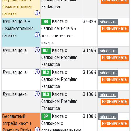
безалкогольные
Fantastica
напитки
Лучшая цена +
Каюта с
3 082 €
BB
обновить
безалкогольные
балконом Bella
БРОНИРОВАТЬ
без
напитки
заранее известного
номера
Лучшая цена
Каюта с
3 146 €
BL1
обновить
балконом Premium
БРОНИРОВАТЬ
Fantastica
Лучшая цена
Каюта с
3 166 €
BL2
обновить
балконом Premium
БРОНИРОВАТЬ
Fantastica
Лучшая цена
Каюта с
3 186 €
BL3
обновить
балконом Premium
БРОНИРОВАТЬ
Fantastica
Бесплатный
Каюта с
3 188 €
BP
обновить
апгрейд кают +
балконом c
БРОНИРОВАТЬ
Premium Drinks
ограниченным видом