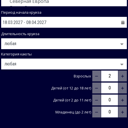
Период начала круиза
Длительность круиза
Категория каюты
−
+
Взрослых
−
+
Детей (от 12 до 18 лет)
−
+
Детей (от 2 до 11 лет)
−
+
Младенец (до 2 лет)