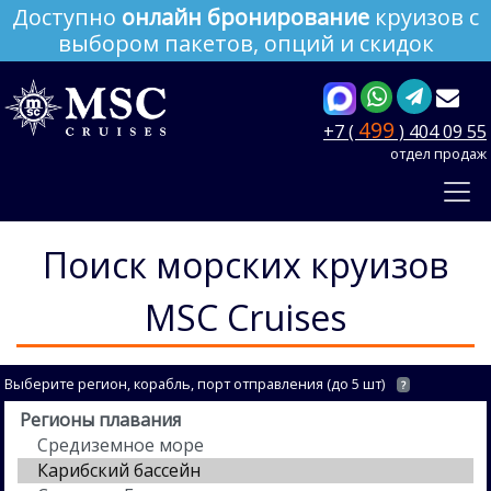
Доступно
онлайн бронирование
круизов с
выбором пакетов, опций и скидок
499
+7 (
) 404 09 55
отдел продаж
Поиск морских круизов
MSC Cruises
Выберите регион, корабль, порт отправления (до 5 шт)
?