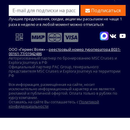
Подписаться
Лучшие предложения, скидки, акции мы рассылаем не чаще 1
раза в неделю и в любой момент можно отписаться
ООО «Гермес Вояж» –
реестровый номер туроператора В031-
00161-77/01942486
Авторизованный партнер по бронированию MSC Cruises и
Explora Journeys в РФ
Официальный партнер PAC Group, генерального
представителя MSC Cruises и Explora Journeys на территории
РФ
Вся информация, размещённая на сайте, носит
исключительно информационный характер и не является
рекламой и публичной офертой. Оплата только в рублях по
курсу компании.
Оставаясь на сайте Вы соглашаетесь с
Политикой
конфиденциальности