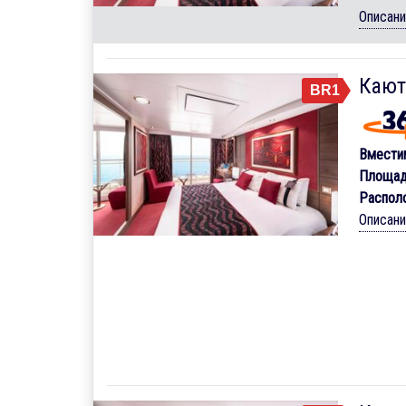
Описан
Кают
BR1
Вмести
Площад
Распол
Описан