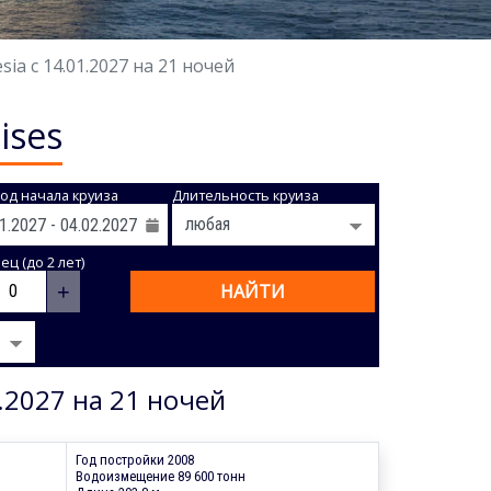
a с 14.01.2027 на 21 ночей
ises
од начала круиза
Длительность круиза
ц (до 2 лет)
+
НАЙТИ
.2027 на 21 ночей
Год постройки 2008
Водоизмещение 89 600 тонн