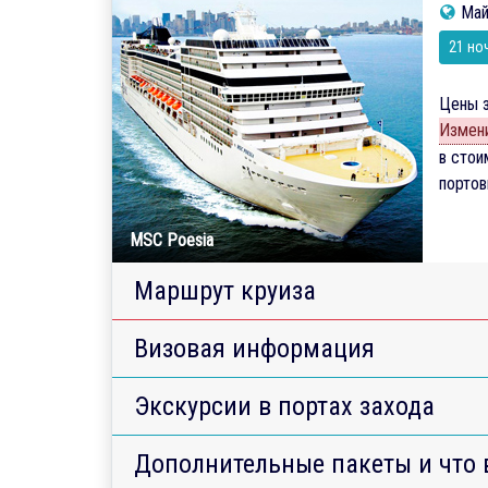
Май
21 но
Цены з
Измени
в стои
порто
MSC Poesia
Маршрут круиза
Визовая информация
Экскурсии в портах захода
Дополнительные пакеты и что 