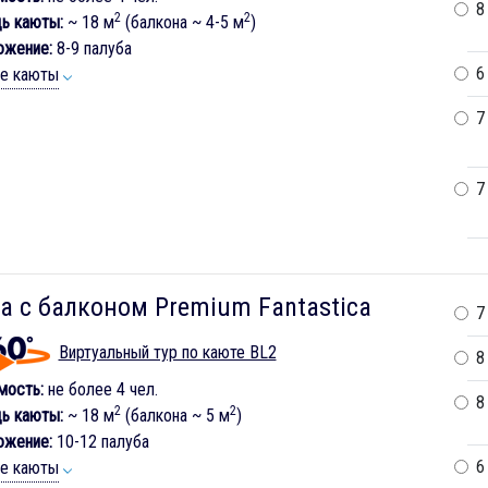
8
2
2
ь каюты:
~ 18 м
(балкона ~ 4-5 м
)
ожение:
8-9 палуба
6
ие каюты
7
7
а с балконом Premium Fantastica
7
Виртуальный тур по каюте BL2
8
мость:
не более 4 чел.
8
2
2
ь каюты:
~ 18 м
(балкона ~ 5 м
)
ожение:
10-12 палуба
6
ие каюты