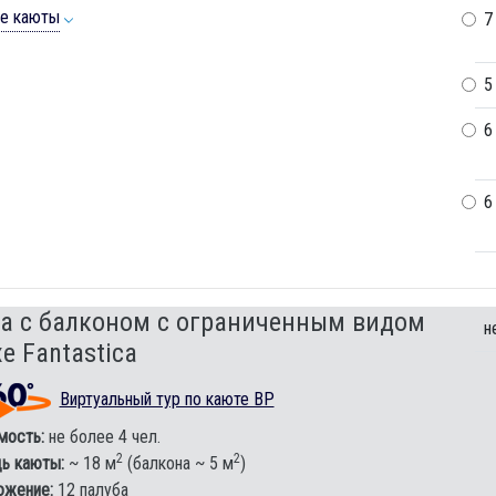
ие каюты
7
5
6
6
а с балконом c ограниченным видом
н
e Fantastica
Виртуальный тур по каюте BP
мость:
не более 4 чел.
2
2
ь каюты:
~ 18 м
(балкона ~ 5 м
)
ожение:
12 палуба