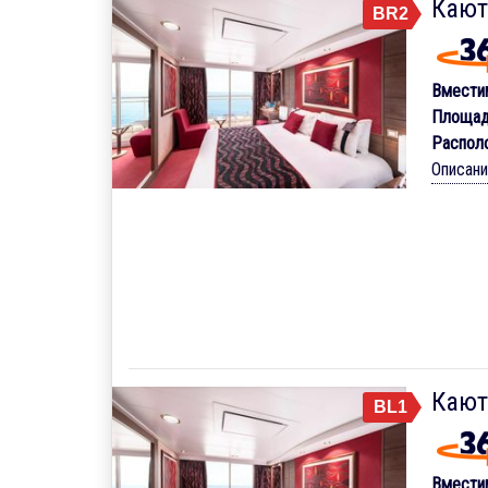
Кают
BR2
Вмести
Площад
Распол
Описан
Кают
BL1
Вмести