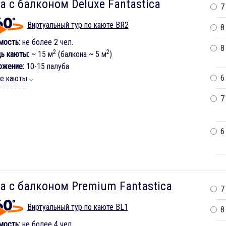
а с балконом Deluxe Fantastica
7
Виртуальный тур по каюте BR2
8
мость:
не более 2 чел.
8
2
2
ь каюты:
~ 15 м
(балкона ~ 5 м
)
ожение:
10-15 палуба
6
ие каюты
7
6
а с балконом Premium Fantastica
7
Виртуальный тур по каюте BL1
8
мость:
не более 4 чел.