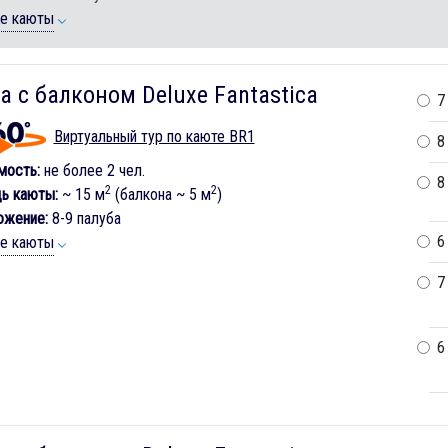
ие каюты
а с балконом Deluxe Fantastica
7
Виртуальный тур по каюте BR1
8
мость:
не более 2 чел.
8
2
2
ь каюты:
~ 15 м
(балкона ~ 5 м
)
ожение:
8-9 палуба
6
ие каюты
7
6