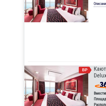
Описан
Кают
BP
Delux
Вмести
Площад
Распол