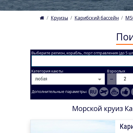
Круизы
Карибский бассейн
MS
Пои
Выберите регион, корабль, порт отправления (до 5 шт
Категория каюты
Взрослых
−
Дополнительные параметры:
Морской круиз Ка
Кари