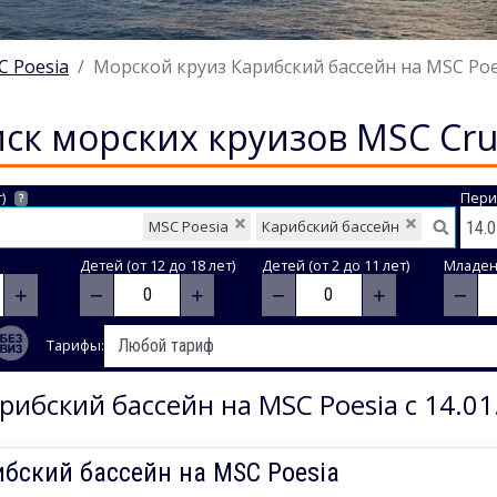
C Poesia
Морской круиз Карибский бассейн на MSC Poesi
ск морских круизов MSC Cru
)
Пери
?
MSC Poesia
Карибский бассейн
Детей (от 12 до 18 лет)
Детей (от 2 до 11 лет)
Младене
+
−
+
−
+
−
Тарифы:
рибский бассейн на MSC Poesia с 14.01
бский бассейн на MSC Poesia