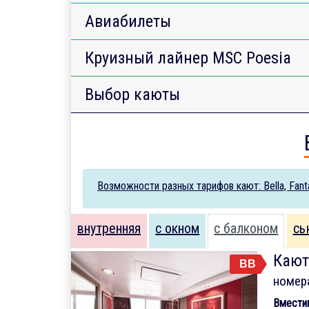
Авиабилеты
Круизный лайнер MSC Poesia
Выбор каюты
Возможности разных тарифов кают: Bella, Fantas
внутренняя
с окном
с балконом
сь
Кают
BB
номер
Вмести