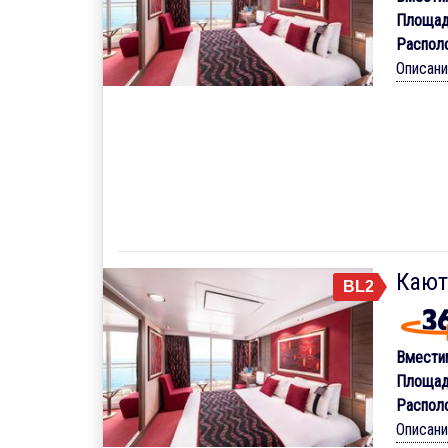
Площад
Распол
Описан
Кают
BL2
Вмести
Площад
Распол
Описан